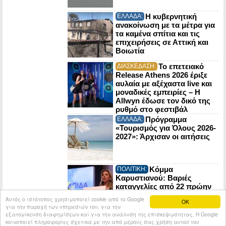
Η κυβερνητική
ΕΛΛΑΔΑ:
ανακοίνωση με τα μέτρα για
τα καμένα σπίτια και τις
επιχειρήσεις σε Αττική και
Βοιωτία
Το επετειακό
ΔΙΑΣΚΕΔΑΣΗ:
Release Athens 2026 έριξε
αυλαία με αξέχαστα live και
μοναδικές εμπειρίες – Η
Allwyn έδωσε τον δικό της
ρυθμό στο φεστιβάλ
Πρόγραμμα
ΕΛΛΑΔΑ:
«Τουρισμός για Όλους 2026-
2027»: Άρχισαν οι αιτήσεις
Κόμμα
ΠΟΛΙΤΙΚΗ:
Καρυστιανού: Βαριές
καταγγελίες από 22 πρώην
στελέχη της Ελπίδας για τη
Αυτός ο ιστότοπος χρησιμοποιεί cookie από το Google
OK
Δημοκρατία
για την παροχή των υπηρεσιών του, για την
εξατομίκευση διαφημίσεων και για την ανάλυση της επισκεψιμότητας. Η Google
κοινοποιεί πληροφορίες σχετικά με την από μέρους σας χρήση αυτού του