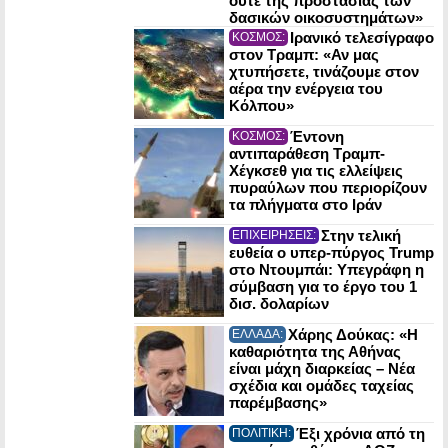
ούτε της προστασίας των
δασικών οικοσυστημάτων»
Ιρανικό τελεσίγραφο
ΚΟΣΜΟΣ:
στον Τραμπ: «Αν μας
χτυπήσετε, τινάζουμε στον
αέρα την ενέργεια του
Κόλπου»
Έντονη
ΚΟΣΜΟΣ:
αντιπαράθεση Τραμπ-
Χέγκσεθ για τις ελλείψεις
πυραύλων που περιορίζουν
τα πλήγματα στο Ιράν
Στην τελική
ΕΠΙΧΕΙΡΗΣΕΙΣ:
ευθεία ο υπερ-πύργος Trump
στο Ντουμπάι: Υπεγράφη η
σύμβαση για το έργο του 1
δισ. δολαρίων
Χάρης Δούκας: «Η
ΕΛΛΑΔΑ:
καθαριότητα της Αθήνας
είναι μάχη διαρκείας – Νέα
σχέδια και ομάδες ταχείας
παρέμβασης»
Έξι χρόνια από τη
ΠΟΛΙΤΙΚΗ: