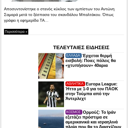
Αποσυντονίστηκε ο στενός κύκλος των εμπίστων του Αντώνη
Σαμαρά μετά το ξέσπασα του σκανδάλου Μπαλτάκου. Όπως
γράφει η εφημερίδα ΤΑ…
Περισσότερα »
ΤΕΛΕΥΤΑΙΕΣ ΕΙΔΗΣΕΙΣ
Έρχεται θερμή
ΕΛΛΑΔΑ:
εισβολή: Ποιες πόλεις θα
«χτυπήσουν» 40αρια
Europa League:
ΑΘΛΗΤΙΚΑ:
Ήττα με 1-0 για τον ΠΑΟΚ
στην Τούμπα από την
Άντερλεχτ
Ορμούζ: Το Ιράν
ΚΟΣΜΟΣ:
εξετάζει πρόστιμα σε
αμερικανικά και ισραηλινά
πλοία που θα το διασχίζουν