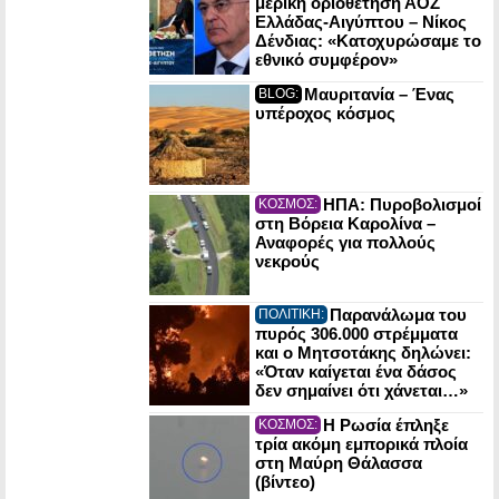
μερική οριοθέτηση ΑΟΖ
Ελλάδας-Αιγύπτου – Νίκος
Δένδιας: «Κατοχυρώσαμε το
εθνικό συμφέρον»
Μαυριτανία – Ένας
BLOG:
υπέροχος κόσμος
ΗΠΑ: Πυροβολισμοί
ΚΟΣΜΟΣ:
στη Βόρεια Καρολίνα –
Αναφορές για πολλούς
νεκρούς
Παρανάλωμα του
ΠΟΛΙΤΙΚΗ:
πυρός 306.000 στρέμματα
και ο Μητσοτάκης δηλώνει:
«Όταν καίγεται ένα δάσος
δεν σημαίνει ότι χάνεται…»
Η Ρωσία έπληξε
ΚΟΣΜΟΣ:
τρία ακόμη εμπορικά πλοία
στη Μαύρη Θάλασσα
(βίντεο)