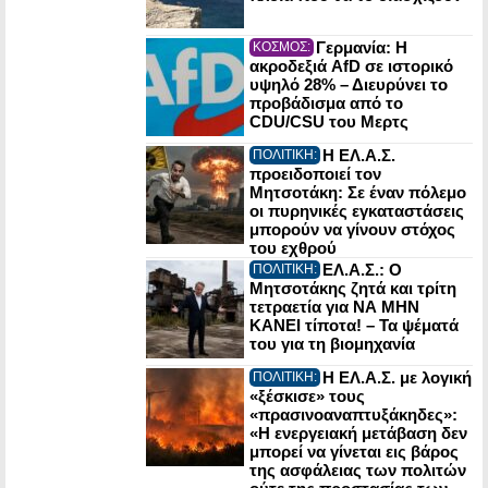
Γερμανία: Η
ΚΟΣΜΟΣ:
ακροδεξιά AfD σε ιστορικό
υψηλό 28% – Διευρύνει το
προβάδισμα από το
CDU/CSU του Μερτς
Η ΕΛ.Α.Σ.
ΠΟΛΙΤΙΚΗ:
προειδοποιεί τον
Μητσοτάκη: Σε έναν πόλεμο
οι πυρηνικές εγκαταστάσεις
μπορούν να γίνουν στόχος
του εχθρού
ΕΛ.Α.Σ.: Ο
ΠΟΛΙΤΙΚΗ:
Μητσοτάκης ζητά και τρίτη
τετραετία για ΝΑ ΜΗΝ
ΚΑΝΕΙ τίποτα! – Τα ψέματά
του για τη βιομηχανία
Η ΕΛ.Α.Σ. με λογική
ΠΟΛΙΤΙΚΗ:
«ξέσκισε» τους
«πρασινοαναπτυξάκηδες»:
«Η ενεργειακή μετάβαση δεν
μπορεί να γίνεται εις βάρος
της ασφάλειας των πολιτών