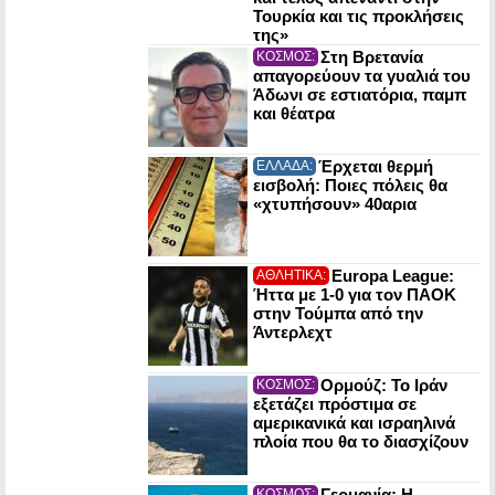
Τουρκία και τις προκλήσεις
της»
Στη Βρετανία
ΚΟΣΜΟΣ:
απαγορεύουν τα γυαλιά του
Άδωνι σε εστιατόρια, παμπ
και θέατρα
Έρχεται θερμή
ΕΛΛΑΔΑ:
εισβολή: Ποιες πόλεις θα
«χτυπήσουν» 40αρια
Europa League:
ΑΘΛΗΤΙΚΑ:
Ήττα με 1-0 για τον ΠΑΟΚ
στην Τούμπα από την
Άντερλεχτ
Ορμούζ: Το Ιράν
ΚΟΣΜΟΣ:
εξετάζει πρόστιμα σε
αμερικανικά και ισραηλινά
πλοία που θα το διασχίζουν
Γερμανία: Η
ΚΟΣΜΟΣ: