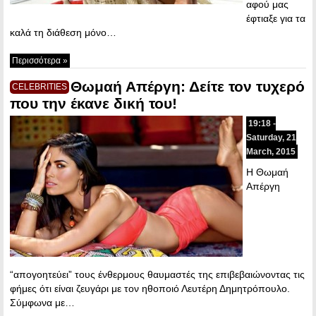
αφού μας
έφτιαξε για τα
καλά τη διάθεση μόνο…
Περισσότερα »
Θωμαή Απέργη: Δείτε τον τυχερό
CELEBRITIES
που την έκανε δική του!
19:18 -
Saturday, 21
March, 2015
Η Θωμαή
Απέργη
“απογοητεύει” τους ένθερμους θαυμαστές της επιβεβαιώνοντας τις
φήμες ότι είναι ζευγάρι με τον ηθοποιό Λευτέρη Δημητρόπουλο.
Σύμφωνα με…