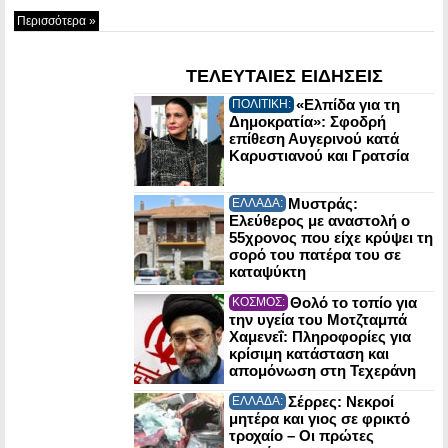
Περισσότερα »
ΤΕΛΕΥΤΑΙΕΣ ΕΙΔΗΣΕΙΣ
«Ελπίδα για τη
ΠΟΛΙΤΙΚΗ:
Δημοκρατία»: Σφοδρή
επίθεση Αυγερινού κατά
Καρυστιανού και Γρατσία
Μυστράς:
ΕΛΛΑΔΑ:
Ελεύθερος με αναστολή ο
55χρονος που είχε κρύψει τη
σορό του πατέρα του σε
καταψύκτη
Θολό το τοπίο για
ΚΟΣΜΟΣ:
την υγεία του Μοτζταμπά
Χαμενεΐ: Πληροφορίες για
κρίσιμη κατάσταση και
απομόνωση στη Τεχεράνη
Σέρρες: Νεκροί
ΕΛΛΑΔΑ:
μητέρα και γιος σε φρικτό
τροχαίο – Οι πρώτες