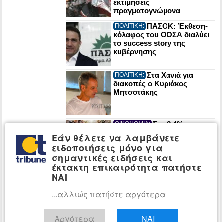
εκτιμήσεις
πραγματογνώμονα
ΠΑΣΟΚ: Έκθεση-
ΠΟΛΙΤΙΚΗ:
κόλαφος του ΟΟΣΑ διαλύει
το success story της
κυβέρνησης
Στα Χανιά για
ΠΟΛΙΤΙΚΗ:
διακοπές ο Κυριάκος
Μητσοτάκης
Στο 3,4% ο
ΟΙΚΟΝΟΜΙΑ:
πληθωρισμός τον Ιούλιο: Σε
Εάν θέλετε να λαμβάνετε
στέγαση, μεταφορές και
ειδοποιήσεις μόνο για
εστίαση οι μεγαλύτερες
σημαντικές ειδήσεις και
αυξήσεις
έκτακτη επικαιρότητα πατήστε
Ένας χρόνος από
ΠΟΛΙΤΙΚΗ:
ΝΑΙ
τον χαμό της Λένας Σαμαρά:
Σε κλίμα συγκίνησης το
...αλλιώς πατήστε αργότερα
μνημόσυνο
Αργότερα
ΝΑΙ
ΠΟΛΙΤΙΚΗ: