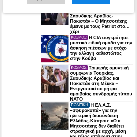
Η ΕΛ.Α.Σ. είχε
προειδοποιήσει για τη
συμμαχία Τουρκίας-
Σαουδικής Αραβίας-
Πακιστάν – Ο Μητσοτάκης
έμεινε με τους Patriot στο…
χέρι
Η CIA συγκρότησε
ΚΟΣΜΟΣ:
μυστικά ειδική ομάδα για την
άσκηση πιέσεων με στόχο
την αλλαγή καθεστώτος
στην Κούβα
Τριμερής αμυντική
ΚΟΣΜΟΣ:
συμφωνία Τουρκίας,
Σαουδικής Αραβίας και
Πακιστάν στη Μέκκα –
Ενεργοποιείται ρήτρα
αμοιβαίας συνδρομής τύπου
NATO
Η ΕΛ.Α.Σ.
ΠΟΛΙΤΙΚΗ:
«σφυροκοπά» για την
ηλεκτρική διασύνδεση
Ελλάδας-Κύπρου: «Ο κ.
Μητσοτάκης δεν διαθέτει
στρατηγική με αρχή, μέση
και τέλος απέναντι στην