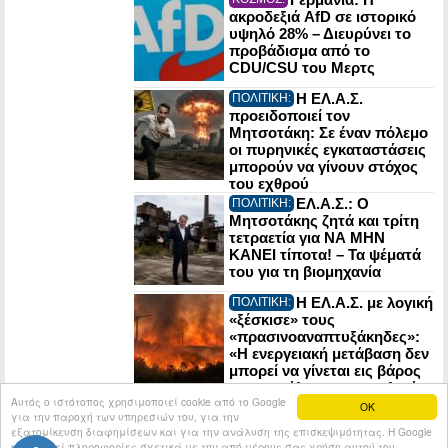
ακροδεξιά AfD σε ιστορικό
υψηλό 28% – Διευρύνει το
προβάδισμα από το
CDU/CSU του Μερτς
Η ΕΛ.Α.Σ.
ΠΟΛΙΤΙΚΗ:
προειδοποιεί τον
Μητσοτάκη: Σε έναν πόλεμο
οι πυρηνικές εγκαταστάσεις
μπορούν να γίνουν στόχος
του εχθρού
ΕΛ.Α.Σ.: Ο
ΠΟΛΙΤΙΚΗ:
Μητσοτάκης ζητά και τρίτη
τετραετία για ΝΑ ΜΗΝ
ΚΑΝΕΙ τίποτα! – Τα ψέματά
του για τη βιομηχανία
Η ΕΛ.Α.Σ. με λογική
ΠΟΛΙΤΙΚΗ:
«ξέσκισε» τους
«πρασινοαναπτυξάκηδες»:
«Η ενεργειακή μετάβαση δεν
μπορεί να γίνεται εις βάρος
της ασφάλειας των πολιτών
Αυτός ο ιστότοπος χρησιμοποιεί cookie από το Google
ούτε της προστασίας των
OK
για την παροχή των υπηρεσιών του, για την
δασικών οικοσυστημάτων»
εξατομίκευση διαφημίσεων και για την ανάλυση της επισκεψιμότητας. Η Google
κοινοποιεί πληροφορίες σχετικά με την από μέρους σας χρήση αυτού του