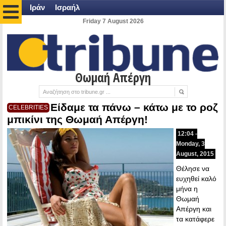
Ιράν
Ισραήλ
Friday 7 August 2026
Θωμαή Απέργη
Είδαμε τα πάνω – κάτω με το ροζ
CELEBRITIES
μπικίνι της Θωμαή Απέργη!
12:04 -
Monday, 3
August, 2015
Θέλησε να
ευχηθεί καλό
μήνα η
Θωμαή
Απέργη και
τα κατάφερε