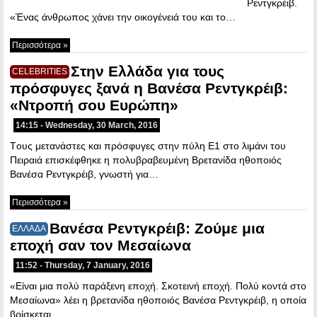
Ρεντγκρέιβ.
«Ένας άνθρωπος χάνει την οικογένειά του και το…
Περισσότερα »
Στην Ελλάδα για τους
CELEBRITIES
πρόσφυγες ξανά η Βανέσα Ρεντγκρέιβ:
«Ντροπή σου Ευρώπη»
14:15 - Wednesday, 30 March, 2016
Tους μετανάστες και πρόσφυγες στην πύλη Ε1 στο λιμάνι του
Πειραιά επισκέφθηκε η πολυβραβευμένη Βρετανίδα ηθοποιός
Βανέσα Ρεντγκρέιβ, γνωστή για…
Περισσότερα »
Bανέσα Ρεντγκρέιβ: Ζούμε μια
ΕΛΛΑΔΑ
εποχή σαν τον Μεσαίωνα
11:52 - Thursday, 7 January, 2016
«Είναι μια πολύ παράξενη εποχή. Σκοτεινή εποχή. Πολύ κοντά στο
Μεσαίωνα» λέει η βρετανίδα ηθοποιός Βανέσα Ρεντγκρέιβ, η οποία
βρίσκεται…