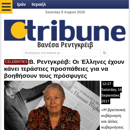
Ιράν
Ισραήλ
Saturday 8 August 2026
Βανέσα Ρεντγκρέιβ
Β. Ρεντγκρέιβ: Οι Έλληνες έχουν
CELEBRITIES
κάνει τεράστιες προσπάθειες για να
βοηθήσουν τους πρόσφυγες
12:27 -
Saturday, 16
September,
2017
«Η βρετανική
κυβέρνηση
και άλλες
κυβερνήσεις