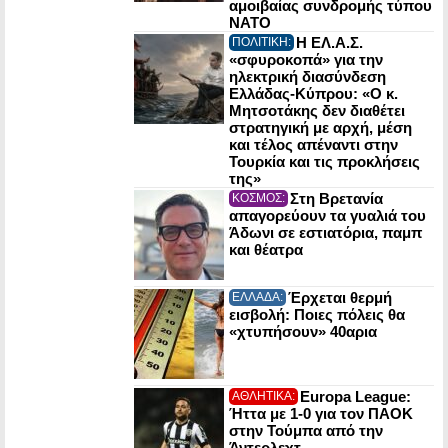
αμοιβαίας συνδρομής τύπου
NATO
Η ΕΛ.Α.Σ.
ΠΟΛΙΤΙΚΗ:
«σφυροκοπά» για την
ηλεκτρική διασύνδεση
Ελλάδας-Κύπρου: «Ο κ.
Μητσοτάκης δεν διαθέτει
στρατηγική με αρχή, μέση
και τέλος απέναντι στην
Τουρκία και τις προκλήσεις
της»
Στη Βρετανία
ΚΟΣΜΟΣ:
απαγορεύουν τα γυαλιά του
Άδωνι σε εστιατόρια, παμπ
και θέατρα
Έρχεται θερμή
ΕΛΛΑΔΑ:
εισβολή: Ποιες πόλεις θα
«χτυπήσουν» 40αρια
Europa League:
ΑΘΛΗΤΙΚΑ:
Ήττα με 1-0 για τον ΠΑΟΚ
στην Τούμπα από την
Άντερλεχτ