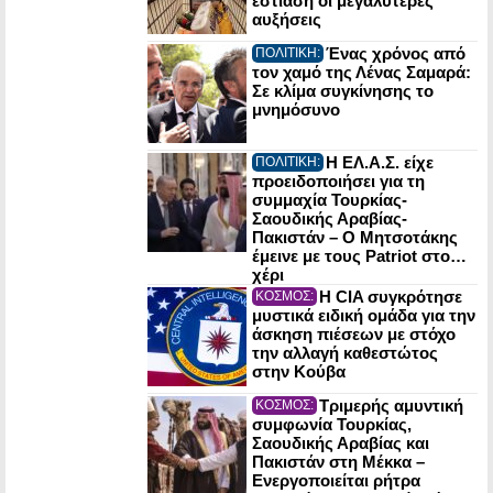
εστίαση οι μεγαλύτερες
αυξήσεις
Ένας χρόνος από
ΠΟΛΙΤΙΚΗ:
τον χαμό της Λένας Σαμαρά:
Σε κλίμα συγκίνησης το
μνημόσυνο
Η ΕΛ.Α.Σ. είχε
ΠΟΛΙΤΙΚΗ:
προειδοποιήσει για τη
συμμαχία Τουρκίας-
Σαουδικής Αραβίας-
Πακιστάν – Ο Μητσοτάκης
έμεινε με τους Patriot στο…
χέρι
Η CIA συγκρότησε
ΚΟΣΜΟΣ:
μυστικά ειδική ομάδα για την
άσκηση πιέσεων με στόχο
την αλλαγή καθεστώτος
στην Κούβα
Τριμερής αμυντική
ΚΟΣΜΟΣ:
συμφωνία Τουρκίας,
Σαουδικής Αραβίας και
Πακιστάν στη Μέκκα –
Ενεργοποιείται ρήτρα