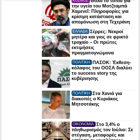
Θολό το τοπίο για
ΚΟΣΜΟΣ:
την υγεία του Μοτζταμπά
Χαμενεΐ: Πληροφορίες για
κρίσιμη κατάσταση και
απομόνωση στη Τεχεράνη
Σέρρες: Νεκροί
ΕΛΛΑΔΑ:
μητέρα και γιος σε φρικτό
τροχαίο – Οι πρώτες
εκτιμήσεις
πραγματογνώμονα
ΠΑΣΟΚ: Έκθεση-
ΠΟΛΙΤΙΚΗ:
κόλαφος του ΟΟΣΑ διαλύει
το success story της
κυβέρνησης
Στα Χανιά για
ΠΟΛΙΤΙΚΗ:
διακοπές ο Κυριάκος
Μητσοτάκης
Στο 3,4% ο
ΟΙΚΟΝΟΜΙΑ:
πληθωρισμός τον Ιούλιο: Σε
στέγαση, μεταφορές και