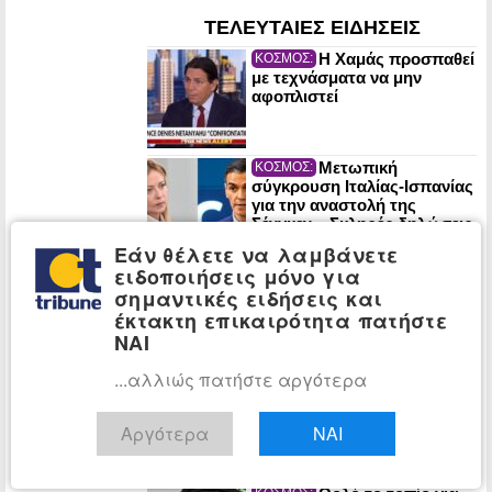
ΤΕΛΕΥΤΑΙΕΣ ΕΙΔΗΣΕΙΣ
Η Χαμάς προσπαθεί
ΚΟΣΜΟΣ:
με τεχνάσματα να μην
αφοπλιστεί
Μετωπική
ΚΟΣΜΟΣ:
σύγκρουση Ιταλίας-Ισπανίας
για την αναστολή της
Σένγκεν – Σκληρές δηλώσεις
και απειλές
Εάν θέλετε να λαμβάνετε
ειδοποιήσεις μόνο για
«Ελπίδα για τη
ΠΟΛΙΤΙΚΗ:
σημαντικές ειδήσεις και
Δημοκρατία»: Σφοδρή
επίθεση Αυγερινού κατά
έκτακτη επικαιρότητα πατήστε
Καρυστιανού και Γρατσία
ΝΑΙ
...αλλιώς πατήστε αργότερα
Μυστράς:
ΕΛΛΑΔΑ:
Ελεύθερος με αναστολή ο
55χρονος που είχε κρύψει τη
Αργότερα
ΝΑΙ
σορό του πατέρα του σε
καταψύκτη