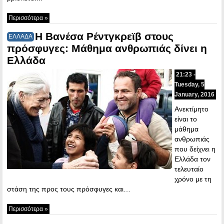
Περισσότερα »
Η Βανέσα Ρέντγκρεϊβ στους
ΕΛΛΑΔΑ
πρόσφυγες: Μάθημα ανθρωπιάς δίνει η
Ελλάδα
21:23 -
Tuesday, 5
January, 2016
Ανεκτίμητο
είναι το
μάθημα
ανθρωπιάς
που δείχνει η
Ελλάδα τον
τελευταίο
χρόνο με τη
στάση της προς τους πρόσφυγες και…
Περισσότερα »