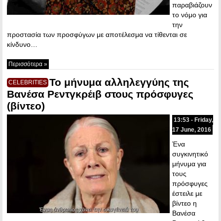
παραβιάζουν
το νόμο για
την
προστασία των προσφύγων με αποτέλεσμα να τίθενται σε
κίνδυνο…
Περισσότερα »
Το μήνυμα αλληλεγγύης της
CELEBRITIES
Βανέσα Ρεντγκρέιβ στους πρόσφυγες
(βίντεο)
13:53 - Friday,
17 June, 2016
Ένα
συγκινητικό
μήνυμα για
τους
πρόσφυγες
έστειλε με
βίντεο η
Βανέσα