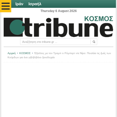
Ιράν
Ισραήλ
Thursday 6 August 2026
Αρχική
ΚΟΣΜΟΣ
Έξαλλος με τον Τραμπ ο Ρόμπερτ ντε Νίρο: Πουλάει τις ζωές των
Κούρδων για ένα γ@@@ένο ξενοδοχείο