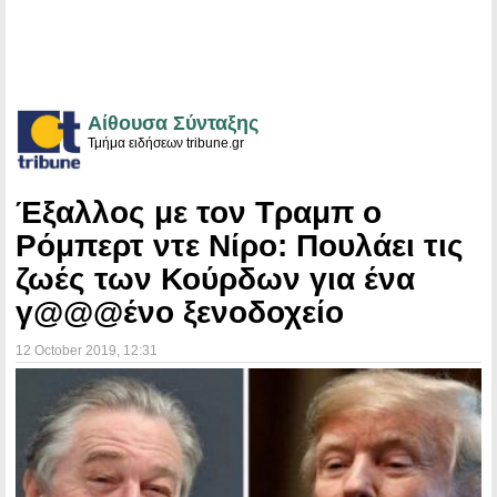
Αίθουσα Σύνταξης
Τμήμα ειδήσεων tribune.gr
Έξαλλος με τον Τραμπ ο
Ρόμπερτ ντε Νίρο: Πουλάει τις
ζωές των Κούρδων για ένα
γ@@@ένο ξενοδοχείο
12 October 2019
, 12:31