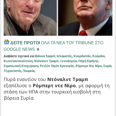
ΔΕΙΤΕ ΠΡΩΤΟΙ
ΟΛΑ ΤΑ ΝΕΑ ΤΟΥ TRIBUNE ΣΤΟ
GOOGLE NEWS
Διαβάστε σχετικά για
Ιβάνκα Τραμπ
,
Ισλαμιστές
,
Κουρδιστάν
,
Κούρδοι
,
Κωνσταντινούπολη
,
Ντόναλντ Τραμπ
,
Ξενοδοχεία
,
Πηγή Ειρήνης -
Στρατιωτική Επιχείρηση
,
Ρετζέπ Ταγίπ Ερντογάν
,
Ρόμπερτ Ντε Νίρο
,
Συρία
,
Τζιχαντιστές
,
Τουρκία
,
Πυρά εναντίον του
Ντόναλντ Τραμπ
εξαπέλυσε ο
Ρόμπερτ ντε Νίρο
, με αφορμή τη
στάση των ΗΠΑ στην τουρκική εισβολή στη
βόρεια Συρία.