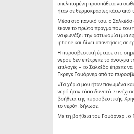
απελπισμένη προσπάθεια να σωθεί
ήταν σε θερμοκρασίες κάτω από 
Μέσα στο πανικό του, ο Σαλκέδο 
έκανε το πρώτο πράγμα που του π
να φωνάξει την αστυνομία (μια ε
iphone και δίνει απαντήσεις σε 
Η πυροσβεστική έφτασε στο σημε
νερού δεν επέτρεπε το άνοιγμα τ
επιλογές – «ο Σαλκέδο έπρεπε να
Γκρεγκ Γουόρνερ από το πυροσβε
«Τα χέρια μου ήταν παγωμένα και
νερό ήταν τόσο δυνατό. Συνέχισα
βοήθεια της πυροσβεστικής. Χρη
το νερό», δήλωσε.
Με τη βοήθεια του Γουόρνερ , ο 