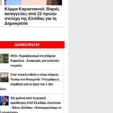
Κόμμα Καρυστιανού: Βαριές
καταγγελίες από 22 πρώην
στελέχη της Ελπίδας για τη
Δημοκρατία
ΔΗΜΟΦΙΛΗ
ΗΠΑ: Πυροβολισμοί στη Βόρεια
Καρολίνα - Αναφορές για πολλούς
νεκρούς
Στην τελική ευθεία ο υπερ-πύργος
Trump στο Ντουμπάι: Υπεγράφη η
σύμβαση για το έργο του 1 δισ.
ρίων
Έξι χρόνια από τη μερική
οριοθέτηση ΑΟΖ Ελλάδας-Αιγύπτου
- Νίκος Δένδιας: «Κατοχυρώσαμε το
κό συμφέρον»