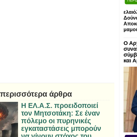
ΠΕΡΙ
ελαιό
Δούν
Αποκα
μαμο
Ο Αρ
συνα
σύμβ
και 
 περισσότερα άρθρα
Η ΕΛ.Α.Σ. προειδοποιεί
τον Μητσοτάκη: Σε έναν
πόλεμο οι πυρηνικές
εγκαταστάσεις μπορούν
να γίνουν στόχος του