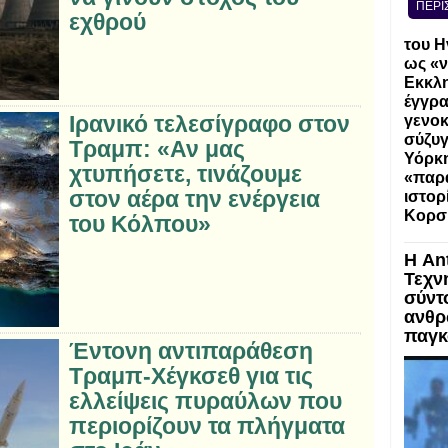
ΠΕΡΙ
εχθρού
του Η
ως «ν
Εκκλη
έγγρα
Ιρανικό τελεσίγραφο στον
γενοκ
σύζυγ
Τραμπ: «Αν μας
Υόρκη
χτυπήσετε, τινάζουμε
«παρα
στον αέρα την ενέργεια
ιστορ
Κορσ
του Κόλπου»
Η An
Τεχν
σύντ
ανθρ
παγκ
Έντονη αντιπαράθεση
Τραμπ-Χέγκσεθ για τις
ελλείψεις πυραύλων που
περιορίζουν τα πλήγματα