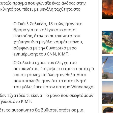
τελευταίο πράγμα που φώναξε ένας άνδρας στην
κίνητό του πέσει με μεγάλη ταχύτητα στο
Ο Γκάελ Σαλκέδο, 18 ετών, ήταν στο
δρόμο για το κολέγιο στο οποίο
φοιτούσε, όταν το αυτοκίνητο του
χτύπησε ένα μεγάλο κομμάτι πάγου,
σύμφωνα με την θυγατρικό μέσο
ενημέρωσης του CNN, KIMT.
Ο Σαλκέδο έχασε τον έλεγχο του
αυτοκινήτου, έστριψε το τιμόνι αριστερά
και στη συνέχεια όλα ήταν θολά. Αυτό
που κατάλαβε ήταν ότι το αυτοκίνητό
του μόλις έπεσε στον ποταμό Winnebago.
 δεν είχα ιδέα τι έκανα. Το μόνο που σκεφτόμουν
δήλωσε στο KIMT.
ι το αυτοκίνητο θα βυθιστεί οπότε σε μια