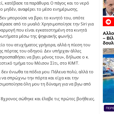
, κατέβασε τα παράθυρα. Ο πάγος και το νερό
το μηδέν, αναφέρει το μέσο ενημέρωσης.
δεν μπορούσε να βρει το κινητό του, οπότε
έρασε από το μυαλό: Χρησιμοποίησε την Siri για
φαρμογή που είναι εγκατεστημένη στα κινητά
Αλλο
ερωτήματα μέσω της ψηφιακής φωνής).
– Βί
δουλί
ίο του ατυχήματος γρήγορα, αλλά η πίεση του
ης πόρτας του οδηγού. Δεν υπήρχαν άλλες
 προσπαθήσει να βγει μόνος του», δήλωσε ο κ.
στικό τμήμα του Μέισον Σίτι, στο KIMT.
 δεν ένιωθα τα πόδια μου. Πάλευα πολύ, αλλά το
 να σπρώχνω την πόρτα και είχα και την
σιμοποίησα όλη μου τη δύναμη για να βγω από
18χρονος σώθηκε και έλαβε τις πρώτες βοήθειες.
ΠΕΡΙ