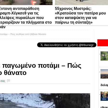
ντονη αντιπαράθεση
55χρονος Μυστράς:
ραμπ-Χέγκσεθ για τις
«Κρατούσα τον πατέρα μου
λλείψεις πυραύλων που
στον καταψύκτη για να
εριορίζουν τα πλήγματα στο
παίρνω τη σύνταξη»
ράν
ποτάμι – Πώς σώθηκε από βέβαιο θάνατο
ε παγωμένο ποτάμι – Πώς
ο θάνατο
 σας
δολα
εθνι