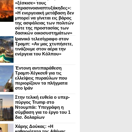
«ξέσκισε» τους
«πρασινοαναπτυξάκηδες»:
«Η ενεργειακή μετάβαση δεν
μπορεί να γίνεται εις βάρος
της ασφάλειας των πολιτών
ούτε της προστασίας των
δασικών οικοσυστημάτων»
Ιρανικό τελεσίγραφο στον
Τραμπ: «Αν μας χτυπήσετε,
τινάζουμε στον αέρα την
ενέργεια του Κόλπου»
Έντονη αντιπαράθεση
Τραμπ-Χέγκσεθ για τις
ελλείψεις πυραύλων που
περιορίζουν τα πλήγματα
στο Ιράν
Στην τελική ευθεία ο υπερ-
πύργος Trump στο
Ντουμπάι: Υπεγράφη η
σύμβαση για το έργο του 1
δισ. δολαρίων
Χάρης Δούκας: «Η
καθαριότητα της Αθήνας