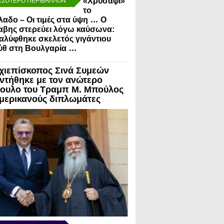
«Χρυσάφι»
ΣΣΟΤΕΡΟ ΠΕΡΙΒΑΛΛΟΝ
το
...
λαδο – Οι τιμές στα ύψη
Ο
αβης στερεύει λόγω καύσωνα:
λύφθηκε σκελετός γιγάντιου
...
ύθ στη Βουλγαρία
χιεπίσκοπος Σινά Συμεών
ντήθηκε με τον ανώτερο
ουλο του Τραμπ Μ. Μπούλος
Αμερικανούς διπλωμάτες