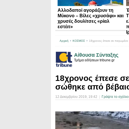
Αλλοδαποί αγοράζουν τη
Έ
Μύκονο – Βίλες «χρυσάφι» και
Τ
χρυσές δουλίτσες «ρίαλ
ε
εστέιτ»
π
Ι
Αρχική
ΚΟΣΜΟΣ
18χρονος έπεσε σε παγωμένο 
Αίθουσα Σύνταξης
Τμήμα ειδήσεων tribune.gr
18χρονος έπεσε σ
σώθηκε από βέβαι
12 Δεκεμβρίου 2019
, 19:42
|
Γράψτε το σχόλιο