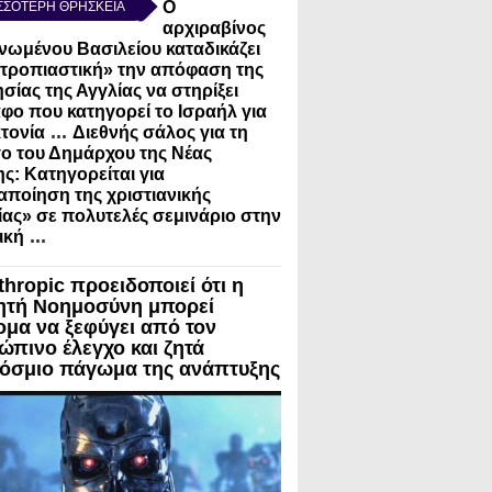
Ο
ΣΣΟΤΕΡΗ ΘΡΗΣΚΕΙΑ
αρχιραβίνος
νωμένου Βασιλείου καταδικάζει
τροπιαστική» την απόφαση της
σίας της Αγγλίας να στηρίξει
φο που κατηγορεί το Ισραήλ για
...
τονία
Διεθνής σάλος για τη
ο του Δημάρχου της Νέας
ς: Κατηγορείται για
ποίηση της χριστιανικής
ίας» σε πολυτελές σεμινάριο στην
...
ική
thropic προειδοποιεί ότι η
ητή Νοημοσύνη μπορεί
ομα να ξεφύγει από τον
ώπινο έλεγχο και ζητά
όσμιο πάγωμα της ανάπτυξης