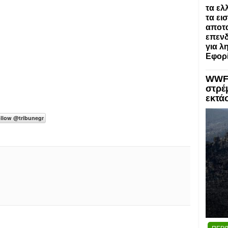
τα ελ
τα ει
αποτα
επενδ
για λ
Εφορί
WWF:
στρέ
εκτά