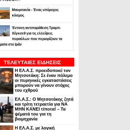
Μαυριτανία - Ένας υπέροχος
κόσμος
Έντονη αντιπαράθεση Τραμπ-
Χέγκσεθ για τις ελλείψεις
πυραύλων που περιορίζουν τα
ματα στο Ιράν
ΤΕΛΕΥΤΑΙΕΣ ΕΙΔΗΣΕΙΣ
Η ΕΛ.Α.Σ. προειδοποιεί τον
Μητσοτάκη: Σε έναν πόλεμο
οι πυρηνικές εγκαταστάσεις
μπορούν να γίνουν στόχος
του εχθρού
ΕΛ.Α.Σ.: Ο Μητσοτάκης ζητά
και τρίτη τετραετία για ΝΑ
ΜΗΝ ΚΑΝΕΙ τίποτα! – Τα
ψέματά του για τη
βιομηχανία
Η ΕΛ.Α.Σ. με λογική