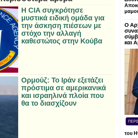
Αποκα
Η CIA συγκρότησε
μαμο
μυστικά ειδική ομάδα για
την άσκηση πιέσεων με
Ο Αρ
συνα
στόχο την αλλαγή
σύμβ
καθεστώτος στην Κούβα
και 
Ορμούζ: Το Ιράν εξετάζει
πρόστιμα σε αμερικανικά
και ισραηλινά πλοία που
θα το διασχίζουν
ΠΕΡΙ
του Η