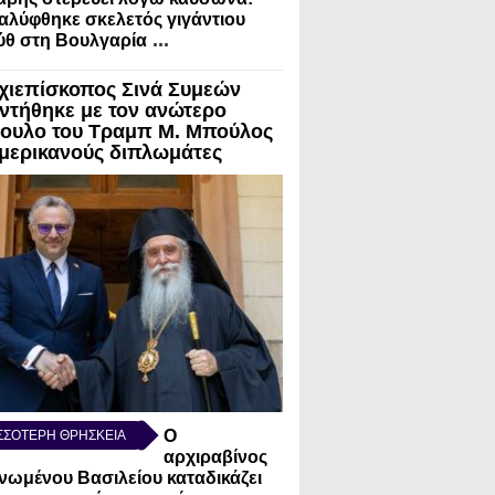
λύφθηκε σκελετός γιγάντιου
...
ύθ στη Βουλγαρία
χιεπίσκοπος Σινά Συμεών
ντήθηκε με τον ανώτερο
ουλο του Τραμπ Μ. Μπούλος
Αμερικανούς διπλωμάτες
Ο
ΣΣΟΤΕΡΗ ΘΡΗΣΚΕΙΑ
αρχιραβίνος
νωμένου Βασιλείου καταδικάζει