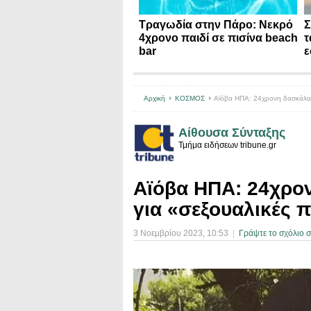
Τραγωδία στην Πάρο: Νεκρό
Σ
4χρονο παιδί σε πισίνα beach
τ
bar
ε
Αρχική
ΚΟΣΜΟΣ
Αϊόβα ΗΠΑ: 24χρονη δασκάλα κ
Αίθουσα Σύνταξης
Τμήμα ειδήσεων tribune.gr
Αϊόβα ΗΠΑ: 24χρον
για «σεξουαλικές π
3 Νοεμβρίου 2023
, 10:53
|
Γράψτε το σχόλιο 