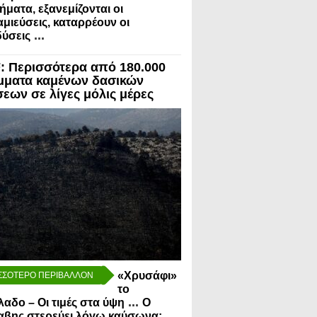
ήματα, εξανεμίζονται οι
μιεύσεις, καταρρέουν οι
...
ύσεις
 Περισσότερα από 180.000
μματα καμένων δασικών
σεων σε λίγες μόλις μέρες
«Χρυσάφι»
ΣΣΟΤΕΡΟ ΠΕΡΙΒΑΛΛΟΝ
το
...
λαδο – Οι τιμές στα ύψη
Ο
αβης στερεύει λόγω καύσωνα: