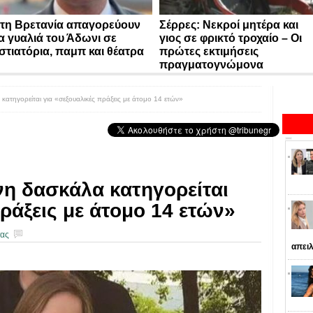
τη Βρετανία απαγορεύουν
Σέρρες: Νεκροί μητέρα και
α γυαλιά του Άδωνι σε
γιος σε φρικτό τροχαίο – Οι
στιατόρια, παμπ και θέατρα
πρώτες εκτιμήσεις
πραγματογνώμονα
ατηγορείται για «σεξουαλικές πράξεις με άτομο 14 ετών»
η δασκάλα κατηγορείται
ράξεις με άτομο 14 ετών»
σας
απειλ