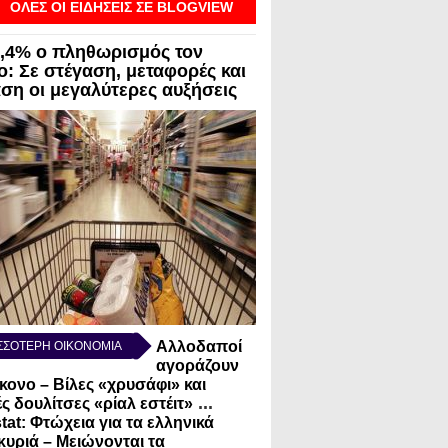
ΟΛΕΣ ΟΙ ΕΙΔΗΣΕΙΣ ΣΕ BLOGVIEW
3,4% ο πληθωρισμός τον
ο: Σε στέγαση, μεταφορές και
αση οι μεγαλύτερες αυξήσεις
Αλλοδαποί
ΣΣΟΤΕΡΗ ΟΙΚΟΝΟΜΙΑ
αγοράζουν
κονο – Βίλες «χρυσάφι» και
...
ς δουλίτσες «ρίαλ εστέιτ»
tat: Φτώχεια για τα ελληνικά
κυριά – Μειώνονται τα