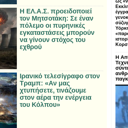
ως «ν
Εκκλη
Η ΕΛ.Α.Σ. προειδοποιεί
έγγρα
τον Μητσοτάκη: Σε έναν
γενοκ
σύζυγ
πόλεμο οι πυρηνικές
Υόρκη
εγκαταστάσεις μπορούν
«παρα
να γίνουν στόχος του
ιστορ
Κορσ
εχθρού
Η An
Τεχν
σύντ
ανθρ
Ιρανικό τελεσίγραφο στον
παγκ
Τραμπ: «Αν μας
χτυπήσετε, τινάζουμε
στον αέρα την ενέργεια
του Κόλπου»