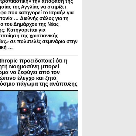
τροπιαστική» την απόφαση της
σίας της Αγγλίας να στηρίξει
φο που κατηγορεί το Ισραήλ για
...
τονία
Διεθνής σάλος για τη
ο του Δημάρχου της Νέας
ς: Κατηγορείται για
ποίηση της χριστιανικής
ίας» σε πολυτελές σεμινάριο στην
...
ική
thropic προειδοποιεί ότι η
ητή Νοημοσύνη μπορεί
ομα να ξεφύγει από τον
ώπινο έλεγχο και ζητά
όσμιο πάγωμα της ανάπτυξης