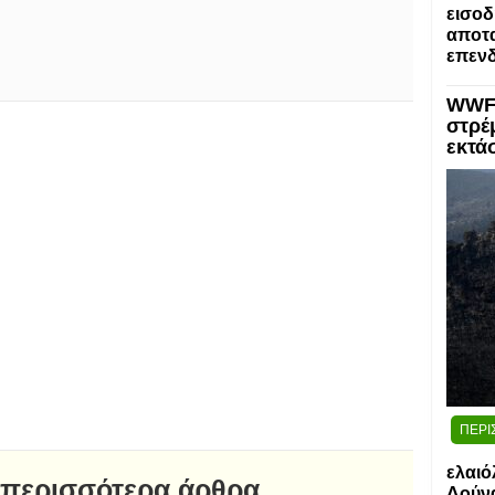
εισοδ
αποτα
επενδ
WWF:
στρέ
εκτά
ΠΕΡΙ
ελαιό
 περισσότερα άρθρα
Δούν