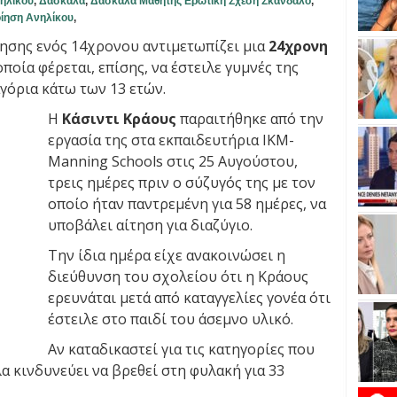
ηλίκου
,
Δασκάλα
,
Δασκάλα Μαθητής Ερωτική Σχέση Σκάνδαλο
,
ίηση Ανηλίκου
,
ησης ενός 14χρονου αντιμετωπίζει μια
24χρονη
ποία φέρεται, επίσης, να έστειλε γυμνές της
γόρια κάτω των 13 ετών.
Η
Κάσιντι Κράους
παραιτήθηκε από την
εργασία της στα εκπαιδευτήρια IKM-
Manning Schools στις 25 Αυγούστου,
τρεις ημέρες πριν ο σύζυγός της με τον
οποίο ήταν παντρεμένη για 58 ημέρες, να
υποβάλει αίτηση για διαζύγιο.
Την ίδια ημέρα είχε ανακοινώσει η
διεύθυνση του σχολείου ότι η Κράους
ερευνάται μετά από καταγγελίες γονέα ότι
έστειλε στο παιδί του άσεμνο υλικό.
Αν καταδικαστεί για τις κατηγορίες που
α κινδυνεύει να βρεθεί στη φυλακή για 33