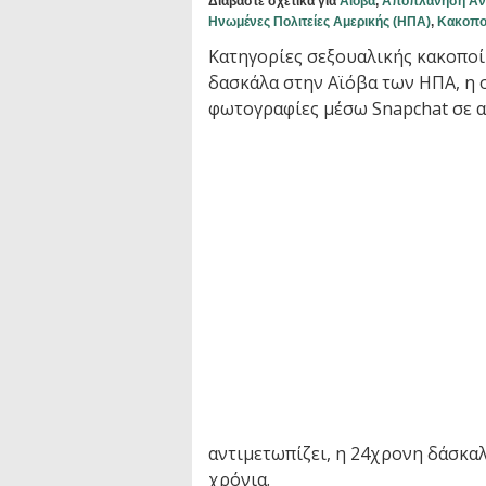
Διαβάστε σχετικά για
Αϊόβα
,
Αποπλάνηση Αν
Ηνωμένες Πολιτείες Αμερικής (ΗΠΑ)
,
Κακοπο
Κατηγορίες σεξουαλικής κακοποί
δασκάλα στην Αϊόβα των ΗΠΑ, η ο
φωτογραφίες μέσω Snapchat σε α
αντιμετωπίζει, η 24χρονη δάσκαλ
χρόνια.