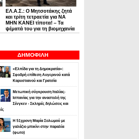
ΕΛ.Α.Σ.: Ο Μητσοτάκης ζητά
και τρίτη τετραετία για ΝΑ
ΜΗΝ ΚΑΝΕΙ τίποτα! – Τα
ψέματά του για τη βιομηχανία
ΔΗΜΟΦΙΛΗ
«Ελπίδα για τη Δημοκρατία»:
Σφοδρή επίθεση Αυγερινού κατά
Καρυστιανού και Γρατσία
Μετωπική σύγκρουση Ιταλίας-
Ισπανίας για την αναστολή της
Σένγκεν - Σκληρές δηλώσεις και
ές
Η 51χρονη Μαρία Σολωμού με
γαλάζιο μπικίνι στην παραλία
(φωτο)