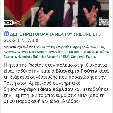
ΔΕΙΤΕ ΠΡΩΤΟΙ
ΟΛΑ ΤΑ ΝΕΑ ΤΟΥ TRIBUNE ΣΤΟ
GOOGLE NEWS
Διαβάστε σχετικά για
CIA - Κεντρική Υπηρεσία Πληροφοριών των ΗΠΑ
,
Αγωγός
,
Αγωγός Nord Stream
,
Αγωγός Nord Stream-2
,
Βλάντιμιρ Πούτιν
,
Ενέργεια
,
Ηνωμένες Πολιτείες Αμερικής (ΗΠΑ)
,
Ουκρανία
,
Ρωσία
,
H ήττα της Ρωσίας στον πόλεμο στην Ουκρανία
είναι «αδύνατη», είπε ο
Βλαντίμιρ Πούτιν
κατά
τη διάρκεια συνέντευξης που παραχώρησε την
Τρίτη στον Αμερικανό συντηρητικό
δημοσιογράφο
Τάκερ Κάρλσον
και μεταδόθηκε
την Πέμπτη 8/2 το απόγευμα στις ΗΠΑ (από τη
01.00 Παρασκευή 9/2 ώρα Ελλάδας).