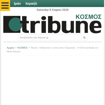
Ιράν
Ισραήλ
Saturday 8 August 2026
Αρχική
ΚΟΣΜΟΣ
Πούτιν: «Αδύνατη» η ήττα στην Ουκρανία – H CIA ανατίναξε τον
Nord Stream