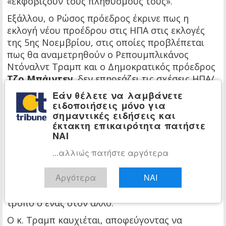
«εκφοβίζουν τους πληθυσμούς τους».
Εξάλλου, ο Ρώσος πρόεδρος έκρινε πως η
εκλογή νέου προέδρου στις ΗΠΑ στις εκλογές
της 5ης Νοεμβρίου, στις οποίες προβλέπεται
πως θα αναμετρηθούν ο Ρεπουμπλικάνος
Ντόναλντ Τραμπ και ο Δημοκρατικός πρόεδρος
Τζο Μπάιντεν
, δεν επηρεάζει τις σχέσεις ΗΠΑ/
Ρωσίας.
Εάν θέλετε να λαμβάνετε
ειδοποιήσεις μόνο για
«Με ρωτάτε αν θα άλλαζε κάτι αν αναλάμβανε
σημαντικές ειδήσεις και
νέος ηγέτης.
έκτακτη επικαιρότητα πατήστε
ΝΑΙ
»Δεν τίθεται θέμα για το ποιος είναι ηγέτης, για
την προσωπικότητα κάποιου ηγέτη», τόνισε ο
...αλλιώς πατήστε αργότερα
ρώσος πρόεδρος.
Αργότερα
ΝΑΙ
Ο κ. Τραμπ και ο κ. Πούτιν έχουν αναφερθεί
επανειλημμένα στο παρελθόν με κολακευτικό
τρόπο ο ένας στον άλλο.
Ο κ. Τραμπ καυχιέται, αποφεύγοντας να