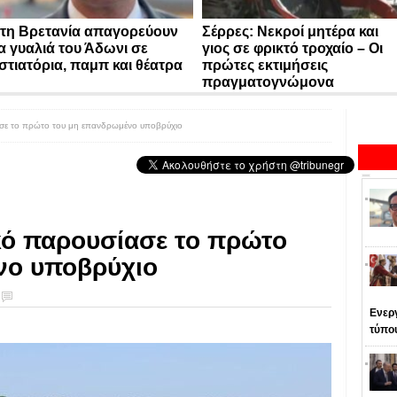
τη Βρετανία απαγορεύουν
Σέρρες: Νεκροί μητέρα και
α γυαλιά του Άδωνι σε
γιος σε φρικτό τροχαίο – Οι
στιατόρια, παμπ και θέατρα
πρώτες εκτιμήσεις
πραγματογνώμονα
ασε το πρώτο του μη επανδρωμένο υποβρύχιο
κό παρουσίασε το πρώτο
νο υποβρύχιο
Ενεργ
τύπο