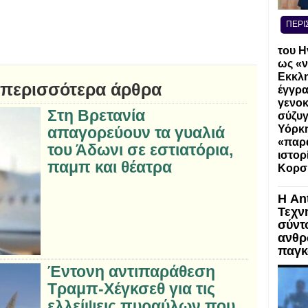
ΠΕΡΙ
του Η
ως «ν
Εκκλη
 περισσότερα άρθρα
έγγρα
γενοκ
Στη Βρετανία
σύζυγ
Υόρκη
απαγορεύουν τα γυαλιά
«παρα
του Άδωνι σε εστιατόρια,
ιστορ
παμπ και θέατρα
Κορσ
Η An
Τεχν
σύντ
ανθρ
παγκ
Έντονη αντιπαράθεση
Τραμπ-Χέγκσεθ για τις
ελλείψεις πυραύλων που