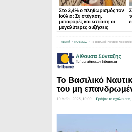
Στο 3,4% ο πληθωρισμός τον
Σ
Ιούλιο: Σε στέγαση,
τ
μεταφορές και εστίαση οι
ε
μεγαλύτερες αυξήσεις
Αρχική
ΚΟΣΜΟΣ
Το Βασιλικό Ναυτικό παρουσί
Αίθουσα Σύνταξης
Τμήμα ειδήσεων tribune.gr
Το Βασιλικό Ναυτι
του μη επανδρωμέ
19 Μαΐου 2025
, 10:00
|
Γράψτε το σχόλιο σας