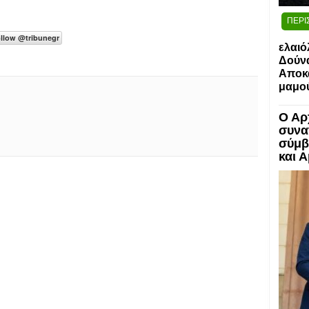
ΠΕΡΙ
ελαιό
Δούν
Αποκα
μαμο
Ο Αρ
συνα
σύμβ
και 