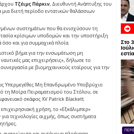
υάρχου
Τζέιμς Πάρκιν
, Διευθυντή Ανάπτυξης του
α μια διετή περίοδο εντατικών θαλάσσιων
ηγμένων συστημάτων που θα ενισχύσουν τη
τασία κρίσιμων υποδομών και την υποστήριξη
Στο 
 όσο και για συμμαχικά πλοία.
Ιούλι
ριστικό βήμα για την ενσωμάτωση μη
εστί
αυτικές μας επιχειρήσεις», δήλωσε το
 συνεργασία με βιομηχανικούς εταίρους για την
 ως Υπερμεγέθες Μη Επανδρωμένο Υποβρύχιο
υπό τη Μοίρα Πειραματισμού του Στόλου, σε
φανειακό σκάφος XV Patrick Blackett.
η επιχειρησιακή χρήση, το «Εξκάλιμπερ»
 για τεχνολογίες αιχμής, όπως συστήματα
ητήρες.
ΠΕΡΙ
η, αναγνώριση και αυτόνομη πλοήγηση