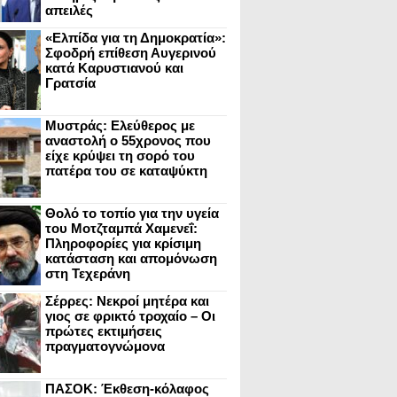
απειλές
«Ελπίδα για τη Δημοκρατία»:
Σφοδρή επίθεση Αυγερινού
κατά Καρυστιανού και
Γρατσία
Μυστράς: Ελεύθερος με
αναστολή ο 55χρονος που
είχε κρύψει τη σορό του
πατέρα του σε καταψύκτη
Θολό το τοπίο για την υγεία
του Μοτζταμπά Χαμενεΐ:
Πληροφορίες για κρίσιμη
κατάσταση και απομόνωση
στη Τεχεράνη
Σέρρες: Νεκροί μητέρα και
γιος σε φρικτό τροχαίο – Οι
πρώτες εκτιμήσεις
πραγματογνώμονα
ΠΑΣΟΚ: Έκθεση-κόλαφος