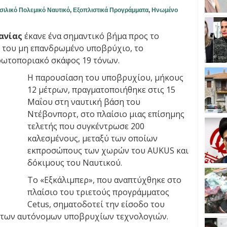
σιλικό Πολεμικό Ναυτικό
,
Εξοπλιστικά Προγράμματα
,
Ηνωμένο
ανίας
έκανε ένα σημαντικό βήμα προς το
ο του μη επανδρωμένο υποβρύχιο, το
 πρωτοποριακό σκάφος 19 τόνων.
Η παρουσίαση του υποβρυχίου, μήκους
12 μέτρων, πραγματοποιήθηκε στις 15
Μαΐου στη ναυτική βάση του
Ντέβονπορτ, στο πλαίσιο μιας επίσημης
τελετής που συγκέντρωσε 200
καλεσμένους, μεταξύ των οποίων
εκπροσώπους των χωρών του AUKUS και
δόκιμους του Ναυτικού.
Το «Εξκάλιμπερ», που αναπτύχθηκε στο
πλαίσιο του τριετούς προγράμματος
Cetus, σηματοδοτεί την είσοδο του
 των αυτόνομων υποβρυχίων τεχνολογιών.