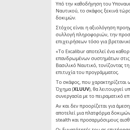
Υπό την καθοδήγηση του Υπονα
Ναυτικού, το σκάφος ξεκινά τώρ
δοκιμών.
Στόχος είναι η αξιολόγηση προ
συλλογή πληροφοριών, την προσ
επιχειρήσεων τόσο για βρετανικά
«Το Excalibur αποτελεί ένα καθο
επανδρωμένων συστημάτων στις ν
Βασιλικό Ναυτικό, τονίζοντας τη
επιτυχία του προγράμματος.
Το σκάφος, που χαρακτηρίζεται
Όχημα (
XLUUV
), θα λειτουργεί 
συνεργασία με το πειραματικό επι
Αν και δεν προορίζεται για άμεσ
αποτελεί μια πλατφόρμα δοκιμών
stealth και προσαρμόσιμους αισθ
Οι δυνατότητές του σε επιτήρησ