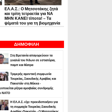
ΕΛ.Α.Σ.: Ο Μητσοτάκης ζητά
και τρίτη τετραετία για ΝΑ
ΜΗΝ ΚΑΝΕΙ τίποτα! – Τα
ψέματά του για τη βιομηχανία
ΔΗΜΟΦΙΛΗ
Στη Βρετανία απαγορεύουν τα
γυαλιά του Άδωνι σε εστιατόρια,
παμπ και θέατρα
Τριμερής αμυντική συμφωνία
Τουρκίας, Σαουδικής Αραβίας και
Πακιστάν στη Μέκκα -
οποιείται ρήτρα αμοιβαίας συνδρομής
υ NATO
Η ΕΛ.Α.Σ. είχε προειδοποιήσει για
τη συμμαχία Τουρκίας-Σαουδικής
Αραβίας-Πακιστάν - Ο Μητσοτάκης