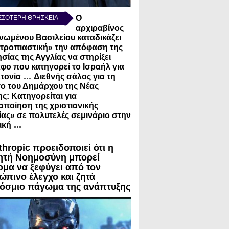
Ο
ΣΣΟΤΕΡΗ ΘΡΗΣΚΕΙΑ
αρχιραβίνος
νωμένου Βασιλείου καταδικάζει
τροπιαστική» την απόφαση της
σίας της Αγγλίας να στηρίξει
φο που κατηγορεί το Ισραήλ για
...
τονία
Διεθνής σάλος για τη
ο του Δημάρχου της Νέας
ς: Κατηγορείται για
ποίηση της χριστιανικής
ίας» σε πολυτελές σεμινάριο στην
...
ική
thropic προειδοποιεί ότι η
ητή Νοημοσύνη μπορεί
ομα να ξεφύγει από τον
ώπινο έλεγχο και ζητά
όσμιο πάγωμα της ανάπτυξης