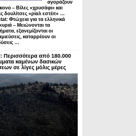
αγοράζουν
κονο – Βίλες «χρυσάφι» και
...
ς δουλίτσες «ρίαλ εστέιτ»
tat: Φτώχεια για τα ελληνικά
κυριά – Μειώνονται τα
ήματα, εξανεμίζονται οι
μιεύσεις, καταρρέουν οι
...
ύσεις
 Περισσότερα από 180.000
μματα καμένων δασικών
σεων σε λίγες μόλις μέρες