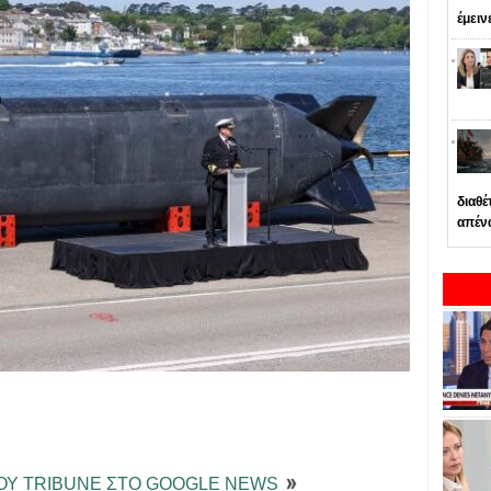
έμειν
διαθέ
απέν
ΤΟΥ TRIBUNE ΣΤΟ GOOGLE NEWS