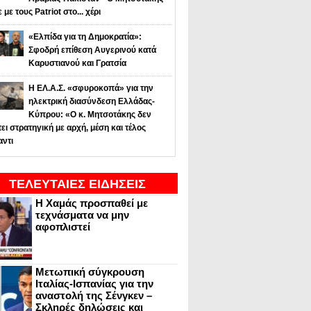
ε με τους Patriot στο... χέρι
«Ελπίδα για τη Δημοκρατία»:
Σφοδρή επίθεση Αυγερινού κατά
Καρυστιανού και Γρατσία
Η ΕΛ.Α.Σ. «σφυροκοπά» για την
ηλεκτρική διασύνδεση Ελλάδας-
Κύπρου: «Ο κ. Μητσοτάκης δεν
τει στρατηγική με αρχή, μέση και τέλος
αντι
ΤΕΛΕΥΤΑΙΕΣ ΕΙΔΗΣΕΙΣ
Η Χαμάς προσπαθεί με
τεχνάσματα να μην
αφοπλιστεί
Μετωπική σύγκρουση
Ιταλίας-Ισπανίας για την
αναστολή της Σένγκεν –
Σκληρές δηλώσεις και