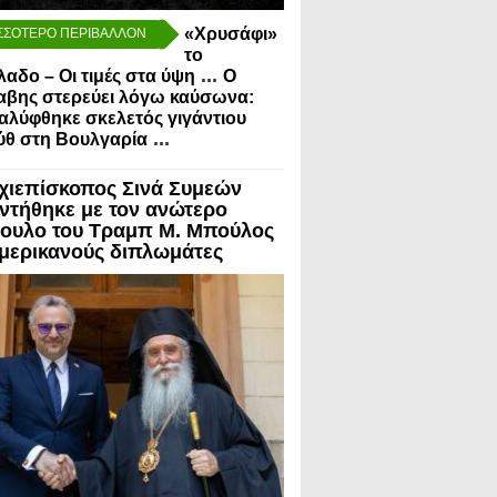
«Χρυσάφι»
ΣΣΟΤΕΡΟ ΠΕΡΙΒΑΛΛΟΝ
το
...
λαδο – Οι τιμές στα ύψη
Ο
αβης στερεύει λόγω καύσωνα:
λύφθηκε σκελετός γιγάντιου
...
ύθ στη Βουλγαρία
χιεπίσκοπος Σινά Συμεών
ντήθηκε με τον ανώτερο
ουλο του Τραμπ Μ. Μπούλος
Αμερικανούς διπλωμάτες