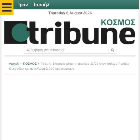
Ιράν
Ισραήλ
Thursday 6 August 2026
Αρχική
ΚΟΣΜΟΣ
Τραμπ: Εκεχειρία μέχρι τη Δευτέρα 11/05 στον πόλεμο Ρωσίας-
Ουκρανίας και ανταλλαγή 2.000 κρατουμένων