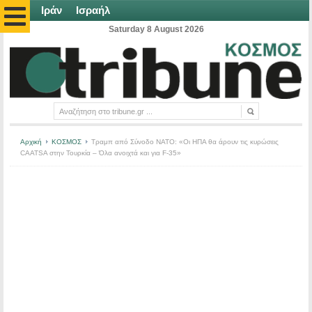
Ιράν
Ισραήλ
Saturday 8 August 2026
Αρχική
ΚΟΣΜΟΣ
Τραμπ από Σύνοδο ΝΑΤΟ: «Οι ΗΠΑ θα άρουν τις κυρώσεις
CAATSA στην Τουρκία – Όλα ανοιχτά και για F-35»