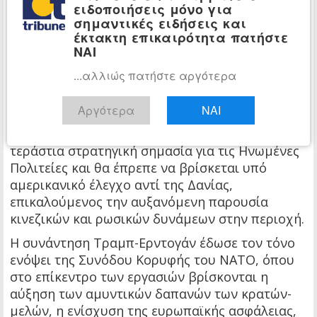
Ιταλία, η Γερμανία και η Γαλλία δεν στήριξαν
ειδοποιήσεις μόνο για
σημαντικές ειδήσεις και
επαρκώς τις Ηνωμένες Πολιτείες σε κρίσιμες
έκτακτη επικαιρότητα πατήστε
επιλογές τους, παρά το γεγονός ότι η
ΝΑΙ
Ουάσιγκτον δαπανά επί δεκαετίες τεράστια
...αλλιώς πατήστε αργότερα
ποσά για την ασφάλεια των συμμάχων της μέσω
του ΝΑΤΟ.
Αργότερα
ΝΑΙ
Ο Τραμπ
επανήλθε και στο ζήτημα της
Γροιλανδίας
, υποστηρίζοντας ότι το νησί έχει
τεράστια στρατηγική σημασία για τις Ηνωμένες
Πολιτείες και θα έπρεπε να βρίσκεται υπό
αμερικανικό έλεγχο αντί της Δανίας,
επικαλούμενος την αυξανόμενη παρουσία
κινεζικών και ρωσικών δυνάμεων στην περιοχή.
Η συνάντηση Τραμπ-Ερντογάν έδωσε τον τόνο
ενόψει της Συνόδου Κορυφής του ΝΑΤΟ, όπου
στο επίκεντρο των εργασιών βρίσκονται η
αύξηση των αμυντικών δαπανών των κρατών-
μελών, η ενίσχυση της ευρωπαϊκής ασφάλειας,