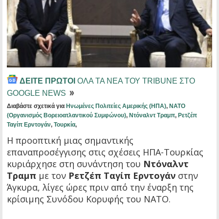
ΔΕΙΤΕ ΠΡΩΤΟΙ
ΟΛΑ ΤΑ ΝΕΑ ΤΟΥ TRIBUNE ΣΤΟ
GOOGLE NEWS
Διαβάστε σχετικά για
Ηνωμένες Πολιτείες Αμερικής (ΗΠΑ)
,
ΝΑΤΟ
(Οργανισμός Βορειοατλαντικού Συμφώνου)
,
Ντόναλντ Τραμπ
,
Ρετζέπ
Ταγίπ Ερντογάν
,
Τουρκία
,
Η προοπτική μιας σημαντικής
επαναπροσέγγισης στις σχέσεις ΗΠΑ-Τουρκίας
κυριάρχησε στη συνάντηση του
Ντόναλντ
Τραμπ
με τον
Ρετζέπ Ταγίπ Ερντογάν
στην
Άγκυρα, λίγες ώρες πριν από την έναρξη της
κρίσιμης Συνόδου Κορυφής του ΝΑΤΟ.