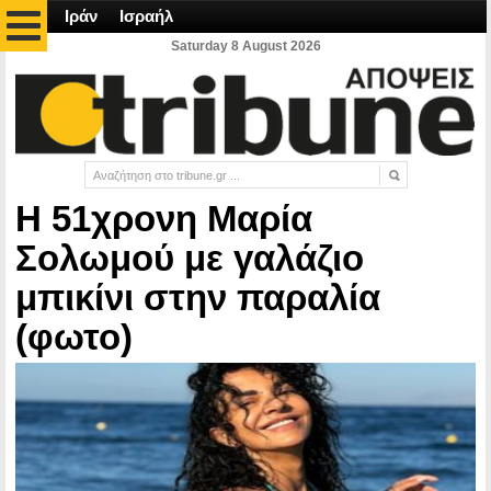
Ιράν
Ισραήλ
Saturday 8 August 2026
Η 51χρονη Μαρία
Σολωμού με γαλάζιο
μπικίνι στην παραλία
(φωτο)