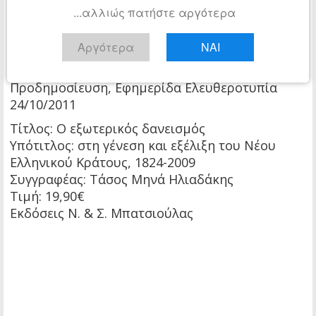
...αλλιώς πατήστε αργότερα
πελατειακής, κομματικής έδρασης.
Το βιβλίο του
Τάσου Ηλιαδάκη
θυμίζει,
Αργότερα
ΝΑΙ
αποκαλύπτει, θυμώνει για τα διαχρονικά…
χάλια μας.
Προδημοσίευση, Εφημερίδα Ελευθεροτυπία
24/10/2011
Τίτλος: Ο εξωτερικός δανεισμός
Υπότιτλος: στη γένεση και εξέλιξη του Νέου
Ελληνικού Κράτους, 1824-2009
Συγγραφέας: Τάσος Μηνά Ηλιαδάκης
Τιμή: 19,90€
Εκδόσεις Ν. & Σ. Μπατσιούλας