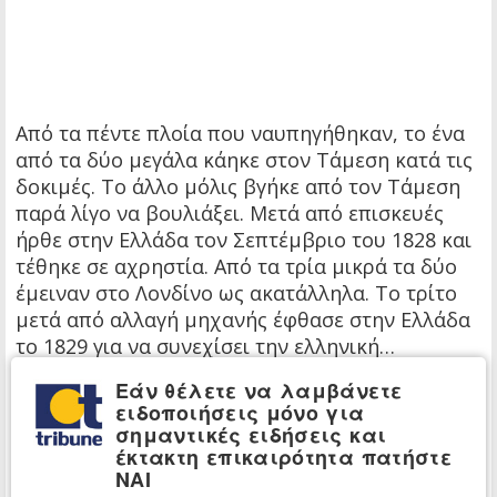
Από τα πέντε πλοία που ναυπηγήθηκαν, το ένα
από τα δύο μεγάλα κάηκε στον Τάμεση κατά τις
δοκιμές. Το άλλο μόλις βγήκε από τον Τάμεση
παρά λίγο να βουλιάξει. Μετά από επισκευές
ήρθε στην Ελλάδα τον Σεπτέμβριο του 1828 και
τέθηκε σε αχρηστία. Από τα τρία μικρά τα δύο
έμειναν στο Λονδίνο ως ακατάλληλα. Το τρίτο
μετά από αλλαγή μηχανής έφθασε στην Ελλάδα
το 1829 για να συνεχίσει την ελληνική…
επανάσταση.
Εάν θέλετε να λαμβάνετε
Το μικρό μέρος του πρώτου εξωτερικού
ειδοποιήσεις μόνο για
σημαντικές ειδήσεις και
δανεισμού του υπό σύσταση κράτους, που
έκτακτη επικαιρότητα πατήστε
τελικά θα καταγραφεί ως
δανειακή πρόσοδος
,
ΝΑΙ
θα τύχει «ατασθαλούς» διαχείρισης,