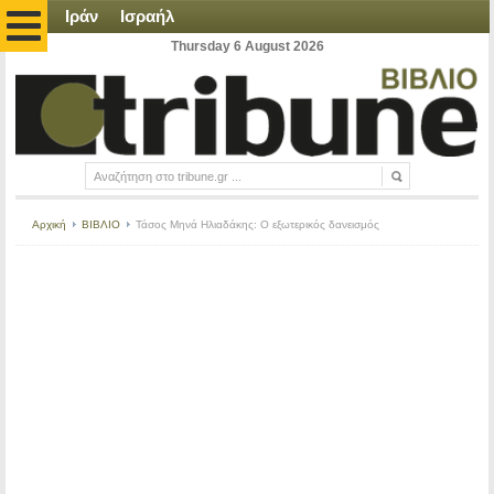
Ιράν
Ισραήλ
Thursday 6 August 2026
Αρχική
ΒΙΒΛΙΟ
Τάσος Μηνά Ηλιαδάκης: Ο εξωτερικός δανεισμός