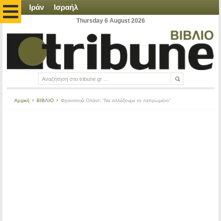
Ιράν
Ισραήλ
Thursday 6 August 2026
Αρχική
ΒΙΒΛΙΟ
Φρανσουά Ολάντ: “Να αλλάξουμε το πεπρωμένο”