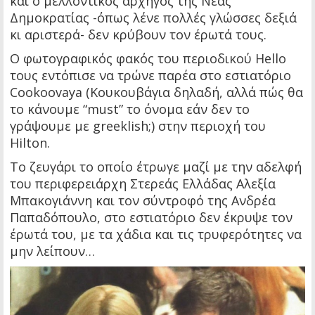
και ο μελλοντικός αρχηγός της Νέας
Δημοκρατίας -όπως λένε πολλές γλώσσες δεξιά
κι αριστερά- δεν κρύβουν τον έρωτά τους.
Ο φωτογραφικός φακός του περιοδικού Ηello
τους εντόπισε να τρώνε παρέα στο εστιατόριο
Cookoovaya (Κουκουβάγια δηλαδή, αλλά πώς θα
το κάνουμε “must” το όνομα εάν δεν το
γράψουμε με greeklish;) στην περιοχή του
Hilton.
Το ζευγάρι το οποίο έτρωγε μαζί με την αδελφή
του περιφερειάρχη Στερεάς Ελλάδας Αλεξία
Μπακογιάννη και τον σύντροφό της Ανδρέα
Παπαδόπουλο, στο εστιατόριο δεν έκρυψε τον
έρωτά του, με τα χάδια και τις τρυφερότητες να
μην λείπουν…