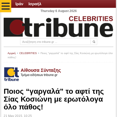
Ιράν
Ισραήλ
Thursday 6 August 2026
Αρχική
CELEBRITIES
Ποιος “γαργαλά” το αφτί της Σίας Κοσιώνη με ερωτόλογα όλο
πάθος!
Αίθουσα Σύνταξης
Τμήμα ειδήσεων tribune.gr
Ποιος “γαργαλά” το αφτί της
Σίας Κοσιώνη με ερωτόλογα
όλο πάθος!
21 May 2015
, 10:25