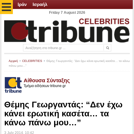
Ιράν
Ισραήλ
Friday 7 August 2026
Αρχική
CELEBRITIES
Θέμης Γεωργαντάς: “Δεν έχω κάνει ερωτική κασέτα… τα κάνω
πάνω μου…”
Αίθουσα Σύνταξης
Τμήμα ειδήσεων tribune.gr
Θέμης Γεωργαντάς: “Δεν έχω
κάνει ερωτική κασέτα… τα
κάνω πάνω μου…”
3 July 2014
, 10:42