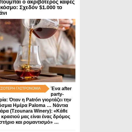
Ντουμπάι ο ακριβότερος καφές
 κόσμο: Σχεδόν $1.000 το
άνι
Ένα after
ΣΣΟΤΕΡΗ ΓΑΣΤΡΟΝΟΜΙΑ
party-
ρία: Όταν η Patrón γιορτάζει την
...
όσμια Ημέρα Paloma
Νάντια
άρα (Tzounara Winery): «Κάθε
 κρασιού μας είναι ένας δρόμος
...
στήριο και ρομαντισμό»