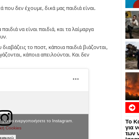
ά που δεν έχουμε, δικά μας παιδιά είναι.
.
παιδιά να είναι παιδιά, και τα λαίμαργα
υν.
 διαβάζεις το ποστ, κάποια παιδιά βιάζονται,
άζονται, κάποια απειλούνται. Και δεν
 για να ενεργοποιήσετε το Instagram.
Το Κ
ΕΙΔΗ
για 
ική Cookies
των 
υμφωνώ