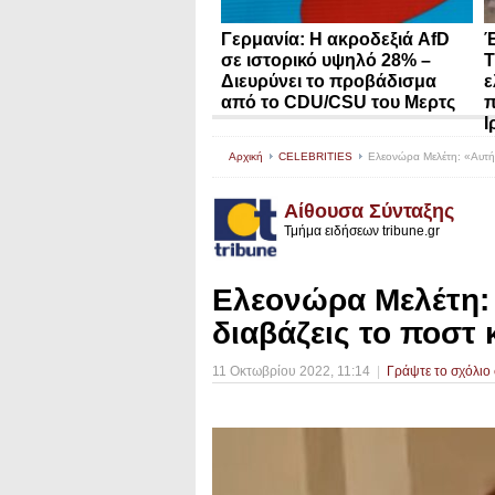
Γερμανία: Η ακροδεξιά AfD
Έ
σε ιστορικό υψηλό 28% –
Τ
Διευρύνει το προβάδισμα
ε
από το CDU/CSU του Μερτς
π
Ι
Αρχική
CELEBRITIES
Ελεονώρα Μελέτη: «Αυτή τ
Αίθουσα Σύνταξης
Τμήμα ειδήσεων tribune.gr
Ελεονώρα Μελέτη: 
διαβάζεις το ποστ 
11 Οκτωβρίου 2022
, 11:14
|
Γράψτε το σχόλιο