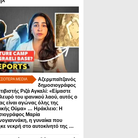
ήλ
Αζερμπαϊτζανός
ΣΣΟΤΕΡΑ MEDIA
δημοσιογράφος
κτιβιστής Ριζά Αγκαλί: «Είμαστε
λευρό του ιρανικού λαού, αυτός ο
ς είναι αγώνας όλης της
...
ικής Ούμα»
Ηράκλειο: Η
σιογράφος Μαρία
ογιαννάκη, η γυναίκα που
...
κε νεκρή στο αυτοκίνητό της