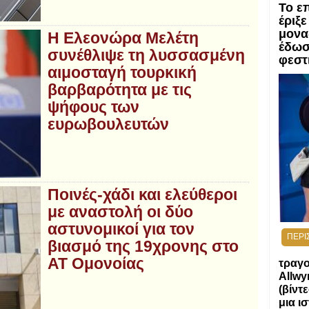
Το ε
έριξε
μονα
Η Ελεονώρα Μελέτη
έδωσ
συνέθλιψε τη λυσσασμένη
φεστ
αιμοσταγή τουρκική
βαρβαρότητα με τις
ψήφους των
ευρωβουλευτών
Ποινές-χάδι και ελεύθεροι
με αναστολή οι δύο
αστυνομικοί για τον
ΠΕΡΙ
βιασμό της 19χρονης στο
ΑΤ Ομονοίας
τραγο
Allwy
(βίντ
μια ι