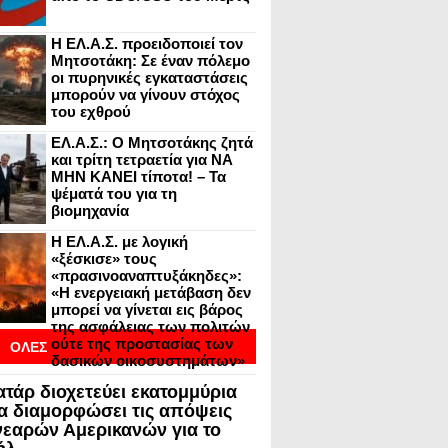
Η ΕΛ.Α.Σ. προειδοποιεί τον
Μητσοτάκη: Σε έναν πόλεμο
οι πυρηνικές εγκαταστάσεις
μπορούν να γίνουν στόχος
του εχθρού
ΕΛ.Α.Σ.: Ο Μητσοτάκης ζητά
και τρίτη τετραετία για ΝΑ
ΜΗΝ ΚΑΝΕΙ τίποτα! – Τα
ψέματά του για τη
βιομηχανία
Η ΕΛ.Α.Σ. με λογική
«ξέσκισε» τους
«πρασινοαναπτυξάκηδες»:
«Η ενεργειακή μετάβαση δεν
μπορεί να γίνεται εις βάρος
της ασφάλειας των πολιτών
ούτε της προστασίας των
ΟΛΕΣ
δασικών οικοσυστημάτων»
ΟΙ
ατάρ διοχετεύει εκατομμύρια
ΣΕΙΣ ΣΕ BLOGVIEW
να διαμορφώσει τις απόψεις
νεαρών Αμερικανών για το