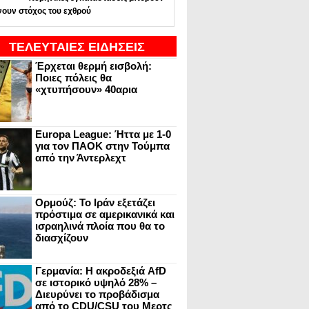
νουν στόχος του εχθρού
ΤΕΛΕΥΤΑΙΕΣ ΕΙΔΗΣΕΙΣ
Έρχεται θερμή εισβολή:
Ποιες πόλεις θα
«χτυπήσουν» 40αρια
Europa League: Ήττα με 1-0
για τον ΠΑΟΚ στην Τούμπα
από την Άντερλεχτ
Ορμούζ: Το Ιράν εξετάζει
πρόστιμα σε αμερικανικά και
ισραηλινά πλοία που θα το
διασχίζουν
Γερμανία: Η ακροδεξιά AfD
σε ιστορικό υψηλό 28% –
Διευρύνει το προβάδισμα
από το CDU/CSU του Μερτς