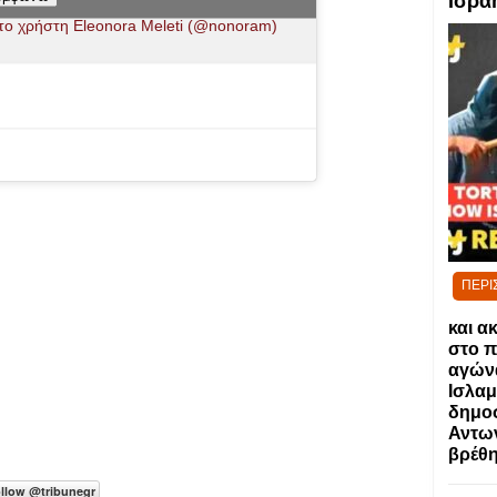
Ισρα
το χρήστη Εleonora Meleti (@nonoram)
ΠΕΡΙ
και α
στο π
αγώνα
Ισλαμ
δημο
Αντων
βρέθη