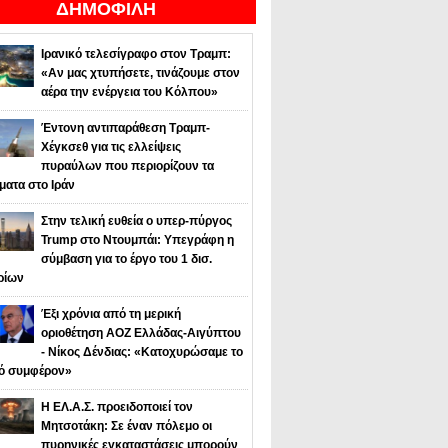
ΔΗΜΟΦΙΛΗ
Ιρανικό τελεσίγραφο στον Τραμπ:
«Αν μας χτυπήσετε, τινάζουμε στον
αέρα την ενέργεια του Κόλπου»
Έντονη αντιπαράθεση Τραμπ-
Χέγκσεθ για τις ελλείψεις
πυραύλων που περιορίζουν τα
ματα στο Ιράν
Στην τελική ευθεία ο υπερ-πύργος
Trump στο Ντουμπάι: Υπεγράφη η
σύμβαση για το έργο του 1 δισ.
ρίων
Έξι χρόνια από τη μερική
οριοθέτηση ΑΟΖ Ελλάδας-Αιγύπτου
- Νίκος Δένδιας: «Κατοχυρώσαμε το
κό συμφέρον»
Η ΕΛ.Α.Σ. προειδοποιεί τον
Μητσοτάκη: Σε έναν πόλεμο οι
πυρηνικές εγκαταστάσεις μπορούν