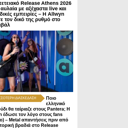
πετειακό Release Athens 2026
 αυλαία με αξέχαστα live και
δικές εμπειρίες – Η Allwyn
ε τον δικό της ρυθμό στο
ιβάλ
Ποιο
ΣΣΟΤΕΡΗ ΔΙΑΣΚΕΔΑΣΗ
ελληνικό
ύδι θα ταίριαζε στους Pantera; Η
n έδωσε τον λόγο στους fans
εο) – Metal απαντήσεις πριν από
στορική βραδιά στο Release