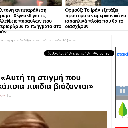
ντονη αντιπαράθεση
Ορμούζ: Το Ιράν εξετάζει
ραμπ-Χέγκσεθ για τις
πρόστιμα σε αμερικανικά και
λλείψεις πυραύλων που
ισραηλινά πλοία που θα το
εριορίζουν τα πλήγματα στο
διασχίζουν
ράν
η στιγμή που διαβάζεις το ποστ κάποια παιδιά βιάζονται»
«Αυτή τη στιγμή που
κάποια παιδιά βιάζονται»
 σας