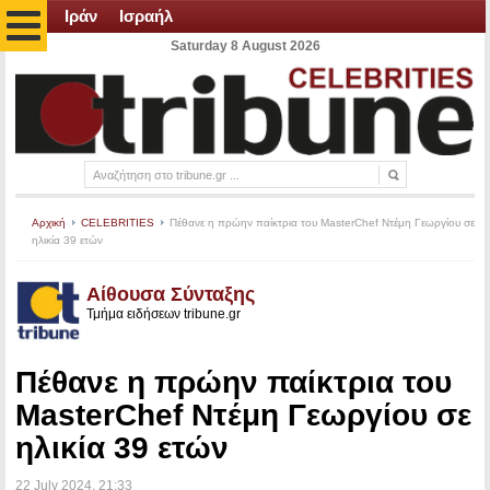
Ιράν
Ισραήλ
Saturday 8 August 2026
Αρχική
CELEBRITIES
Πέθανε η πρώην παίκτρια του MasterChef Ντέμη Γεωργίου σε
ηλικία 39 ετών
Αίθουσα Σύνταξης
Τμήμα ειδήσεων tribune.gr
Πέθανε η πρώην παίκτρια του
MasterChef Ντέμη Γεωργίου σε
ηλικία 39 ετών
22 July 2024
, 21:33