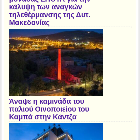
κάλυψη των αναγκών
τηλεθέρμανσης της Δυτ.
Μακεδονίας
Άναψε η καμινάδα του
παλιού Οινοποιείου του
Καμπά στην Κάντζα