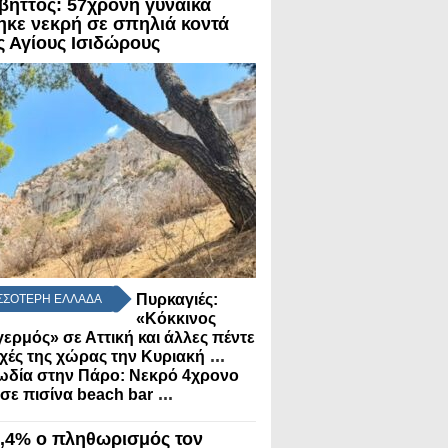
βηττός: 57χρονη γυναίκα
ηκε νεκρή σε σπηλιά κοντά
ς Αγίους Ισιδώρους
Πυρκαγιές:
ΣΣΟΤΕΡΗ ΕΛΛΑΔΑ
«Κόκκινος
ερμός» σε Αττική και άλλες πέντε
...
χές της χώρας την Κυριακή
ωδία στην Πάρο: Νεκρό 4χρονο
...
 σε πισίνα beach bar
3,4% ο πληθωρισμός τον