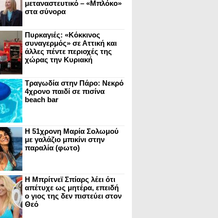
μεταναστευτικό – «Μπλόκο»
στα σύνορα
Πυρκαγιές: «Κόκκινος
συναγερμός» σε Αττική και
άλλες πέντε περιοχές της
χώρας την Κυριακή
Τραγωδία στην Πάρο: Νεκρό
4χρονο παιδί σε πισίνα
beach bar
Η 51χρονη Μαρία Σολωμού
με γαλάζιο μπικίνι στην
παραλία (φωτο)
Η Μπρίτνεϊ Σπίαρς λέει ότι
απέτυχε ως μητέρα, επειδή
ο γιος της δεν πιστεύει στον
Θεό