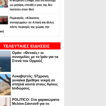
Η Μπρίτνεϊ Σπίαρς λέει ότι απέτυχε
ως μητέρα, επειδή ο γιος της δεν
πιστεύει στον Θεό
Πυρκαγιές: «Κόκκινος
συναγερμός» σε Αττική και άλλες
πέντε περιοχές της χώρας την
ακή
ΤΕΛΕΥΤΑΙΕΣ ΕΙΔΗΣΕΙΣ
Ομάν: «Θετικές» οι
συνομιλίες με το Ιράν για τα
Στενά του Ορμούζ
Λυκαβηττός: 57χρονη
γυναίκα βρέθηκε νεκρή σε
σπηλιά κοντά στους Αγίους
Ισιδώρους
POLITICO: Στα χαρακώματα
Μελόνι-Σάντσεθ για το