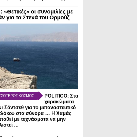
: «Θετικές» οι συνομιλίες με
άν για τα Στενά του Ορμούζ
POLITICO: Στα
ΣΣΟΤΕΡΟΣ ΚΟΣΜΟΣ
χαρακώματα
ι-Σάντσεθ για το μεταναστευτικό
...
πλόκο» στα σύνορα
Η Χαμάς
αθεί με τεχνάσματα να μην
...
ιστεί