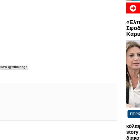
«Ελπ
Σφοδ
Καρυ
ΠΕΡΙ
κόλαφ
story
διακο