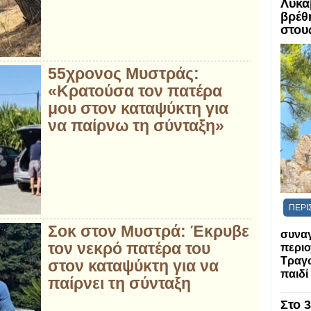
Λυκα
βρέθ
στου
55χρονος Μυστράς:
«Κρατούσα τον πατέρα
μου στον καταψύκτη για
να παίρνω τη σύνταξη»
ΠΕΡΙ
Σοκ στον Μυστρά: Έκρυβε
συναγ
τον νεκρό πατέρα του
περιο
Τραγ
στον καταψύκτη για να
παιδί
παίρνει τη σύνταξη
Στο 