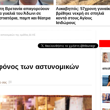
τη Βρετανία απαγορεύουν
Λυκαβηττός: 57χρονη γυναίκ
α γυαλιά του Άδωνι σε
βρέθηκε νεκρή σε σπηλιά
στιατόρια, παμπ και θέατρα
κοντά στους Αγίους
Ισιδώρους
αστυνομικών της ομάδας ΔΙ.ΑΣ
φόνος των αστυνομικών
απειλ
ο σας