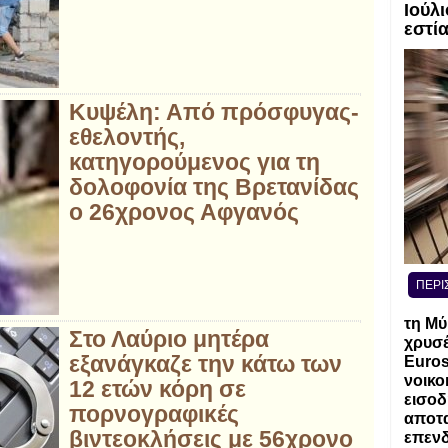
Ιούλι
εστί
Κυψέλη: Από πρόσφυγας-
εθελοντής,
κατηγορούμενος για τη
δολοφονία της Βρετανίδας
ο 26χρονος Αφγανός
ΠΕΡΙ
τη Μύ
Στο Λαύριο μητέρα
χρυσέ
εξανάγκαζε την κάτω των
Euros
νοικο
12 ετών κόρη σε
εισοδ
πορνογραφικές
αποτα
βιντεοκλήσεις με 56χρονο
επενδ