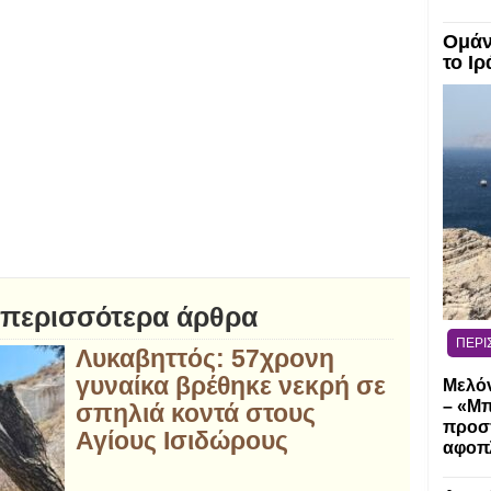
Ομάν
το Ιρ
 περισσότερα άρθρα
ΠΕΡΙ
Λυκαβηττός: 57χρονη
γυναίκα βρέθηκε νεκρή σε
Μελόν
– «Μ
σπηλιά κοντά στους
προσπ
Αγίους Ισιδώρους
αφοπλ