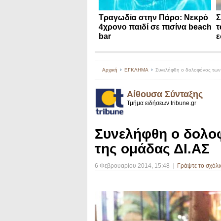
Τραγωδία στην Πάρο: Νεκρό
Σ
4χρονο παιδί σε πισίνα beach
τ
bar
ε
Αρχική
ΕΓΚΛΗΜΑ
Συνελήφθη ο δολοφόνος των 
Αίθουσα Σύνταξης
Τμήμα ειδήσεων tribune.gr
Συνελήφθη ο δολο
της ομάδας ΔΙ.ΑΣ
6 Φεβρουαρίου 2014
, 15:48
|
Γράψτε το σχόλι