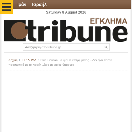
Ιράν
Ισραήλ
Saturday 8 August 2026
Αρχική
ΕΓΚΛΗΜΑ
Blue Horizon: «Είμαι συντετριμμένος – Δεν είχα τίποτα
προσωπικό με το παιδί» λέει ο μοιραίος ύπαρχος