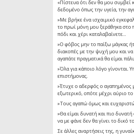
«Πίστευα ότι δεν θα μου συμβεί κ
δεδομένο όπως την υγεία, την αγά
»Με βρήκε ένα ισχαιμικό εγκεφαλ
το πρωί μόνη μου ξεράθηκα στο
πόδι και χέρι καταλαβαίνετε…
»Ο φόβος μην το παίξω μάγκας ήτ
διακοπές με την ψυχή μου και να
αγαπάτε πραγματικά θα είμαι πάλι
»Όλα για κάποιο λόγο γίνονται. Υ
επιστήμονας.
»Έτυχε ο αδερφός ο αγαπημένος μα
εξωτερικό, οπότε μέχρι αύριο το
»Τους αγαπώ όμως και ευχαριστώ
»Θα είμαι δυνατή και πιο δυνατ
να με φάνε δεν θα γίνει το δικό τ
Σε άλλες αναρτήσεις της, η γυνα