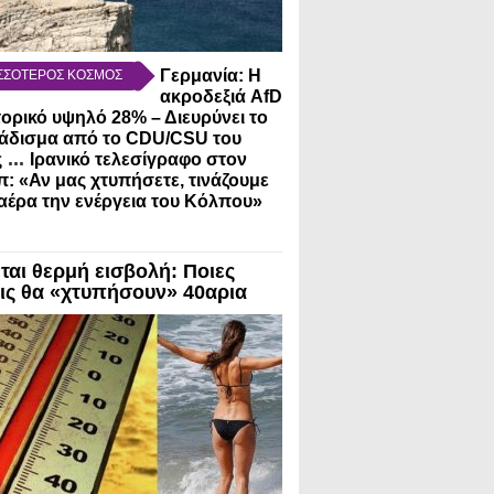
Γερμανία: Η
ΣΣΟΤΕΡΟΣ ΚΟΣΜΟΣ
ακροδεξιά AfD
τορικό υψηλό 28% – Διευρύνει το
άδισμα από το CDU/CSU του
...
ς
Ιρανικό τελεσίγραφο στον
: «Αν μας χτυπήσετε, τινάζουμε
αέρα την ενέργεια του Κόλπου»
ται θερμή εισβολή: Ποιες
ις θα «χτυπήσουν» 40αρια