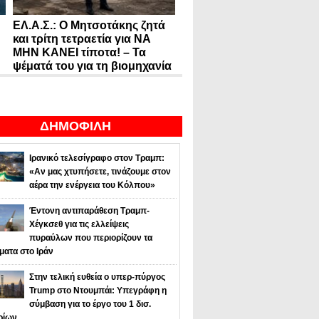
ΕΛ.Α.Σ.: Ο Μητσοτάκης ζητά
και τρίτη τετραετία για ΝΑ
ΜΗΝ ΚΑΝΕΙ τίποτα! – Τα
ψέματά του για τη βιομηχανία
ΔΗΜΟΦΙΛΗ
Ιρανικό τελεσίγραφο στον Τραμπ:
«Αν μας χτυπήσετε, τινάζουμε στον
αέρα την ενέργεια του Κόλπου»
Έντονη αντιπαράθεση Τραμπ-
Χέγκσεθ για τις ελλείψεις
πυραύλων που περιορίζουν τα
ματα στο Ιράν
Στην τελική ευθεία ο υπερ-πύργος
Trump στο Ντουμπάι: Υπεγράφη η
σύμβαση για το έργο του 1 δισ.
ρίων