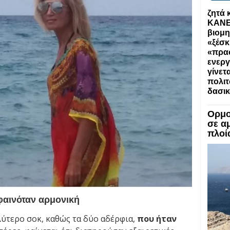
ζητά 
ΚΑΝΕΙ
βιομη
«ξέσκ
«πρα
ενεργ
γίνετ
πολιτ
δασι
Ορμο
σε α
πλοί
φαινόταν αρμονική
ύτερο σοκ, καθώς τα δύο αδέρφια,
που ήταν