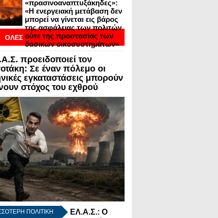
«πρασινοαναπτυξάκηδες»:
«Η ενεργειακή μετάβαση δεν
μπορεί να γίνεται εις βάρος
της ασφάλειας των πολιτών
ούτε της προστασίας των
ΟΛΕΣ
δασικών οικοσυστημάτων»
ΟΙ
.Α.Σ. προειδοποιεί τον
ΣΕΙΣ ΣΕ BLOGVIEW
οτάκη: Σε έναν πόλεμο οι
νικές εγκαταστάσεις μπορούν
ίνουν στόχος του εχθρού
ΕΛ.Α.Σ.: Ο
ΣΣΟΤΕΡΗ ΠΟΛΙΤΙΚΗ