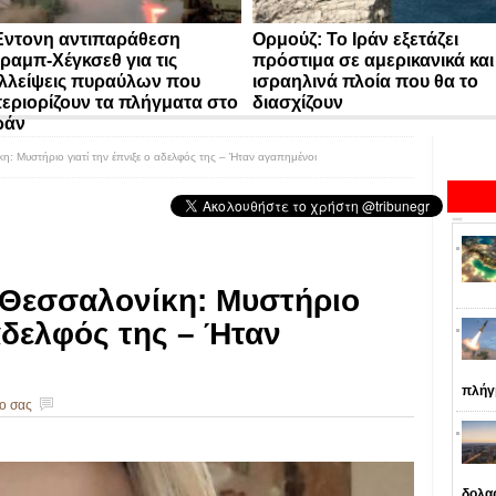
ντονη αντιπαράθεση
Ορμούζ: Το Ιράν εξετάζει
ραμπ-Χέγκσεθ για τις
πρόστιμα σε αμερικανικά και
λλείψεις πυραύλων που
ισραηλινά πλοία που θα το
εριορίζουν τα πλήγματα στο
διασχίζουν
ράν
: Μυστήριο γιατί την έπνιξε ο αδελφός της – Ήταν αγαπημένοι
 Θεσσαλονίκη: Μυστήριο
 αδελφός της – Ήταν
πλήγ
ο σας
δολα