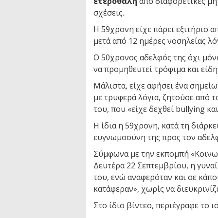
ετεροθαλή
από διαφορετικές μητ
σχέσεις.
Η 59χρονη είχε πάρει εξιτήριο α
μετά από 12 ημέρες νοσηλείας λ
Ο 50χρονος αδελφός της όχι μόνο
να προμηθευτεί τρόφιμα και είδη
Μάλιστα, είχε αφήσει ένα σημείω
με τρυφερά λόγια, ζητούσε από 
του, που «είχε δεχθεί bullying κ
Η ίδια η 59χρονη, κατά τη διάρκε
ευγνωμοσύνη της προς τον αδελφ
Σύμφωνα με την εκπομπή «Κοινω
Δευτέρα 22 Σεπτεμβρίου, η γυναί
του, ενώ αναφερόταν και σε κάπο
κατάφεραν», χωρίς να διευκρινίζ
Στο ίδιο βίντεο, περιέγραφε το ι