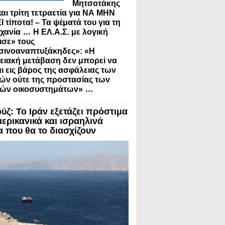
Μητσοτάκης
και τρίτη τετραετία για ΝΑ ΜΗΝ
 τίποτα! – Τα ψέματά του για τη
...
χανία
Η ΕΛ.Α.Σ. με λογική
ισε» τους
σινοαναπτυξάκηδες»: «Η
ειακή μετάβαση δεν μπορεί να
αι εις βάρος της ασφάλειας των
ών ούτε της προστασίας των
...
κών οικοσυστημάτων»
ύζ: Το Ιράν εξετάζει πρόστιμα
μερικανικά και ισραηλινά
α που θα το διασχίζουν