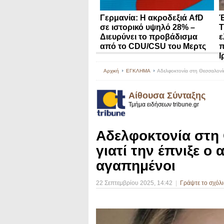
Γερμανία: Η ακροδεξιά AfD
Έ
σε ιστορικό υψηλό 28% –
Τ
Διευρύνει το προβάδισμα
ε
από το CDU/CSU του Μερτς
π
Ι
Αρχική
ΕΓΚΛΗΜΑ
Αδελφοκτονία στη Θεσσαλονίκη
Αίθουσα Σύνταξης
Τμήμα ειδήσεων tribune.gr
Αδελφοκτονία στη
γιατί την έπνιξε ο
αγαπημένοι
22 Σεπτεμβρίου 2025
, 14:42
|
Γράψτε το σχόλι