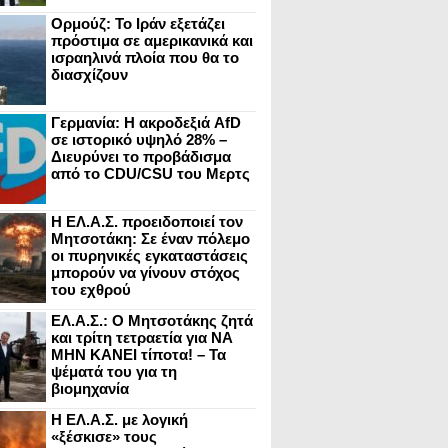
Ορμούζ: Το Ιράν εξετάζει
πρόστιμα σε αμερικανικά και
ισραηλινά πλοία που θα το
διασχίζουν
Γερμανία: Η ακροδεξιά AfD
σε ιστορικό υψηλό 28% –
Διευρύνει το προβάδισμα
από το CDU/CSU του Μερτς
Η ΕΛ.Α.Σ. προειδοποιεί τον
Μητσοτάκη: Σε έναν πόλεμο
οι πυρηνικές εγκαταστάσεις
μπορούν να γίνουν στόχος
του εχθρού
ΕΛ.Α.Σ.: Ο Μητσοτάκης ζητά
και τρίτη τετραετία για ΝΑ
ΜΗΝ ΚΑΝΕΙ τίποτα! – Τα
ψέματά του για τη
βιομηχανία
Η ΕΛ.Α.Σ. με λογική
«ξέσκισε» τους