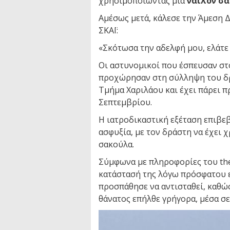
χρησιμοποιώντας μια
νάιλον σ
Αμέσως μετά, κάλεσε την Άμεση 
ΣΚΑΪ:
«Σκότωσα την αδελφή μου, ελάτε 
Οι αστυνομικοί που έσπευσαν στο
προχώρησαν στη σύλληψη του δρ
Τμήμα Χαριλάου και έχει πάρει π
Σεπτεμβρίου.
Η ιατροδικαστική εξέταση επιβε
ασφυξία, με τον δράστη να έχει 
σακούλα.
Σύμφωνα με πληροφορίες του thes
κατάστασή της λόγω πρόσφατου ε
προσπάθησε να αντισταθεί, καθώ
θάνατος επήλθε γρήγορα, μέσα σε 