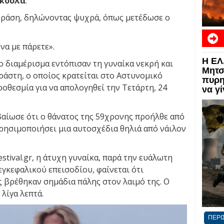
ακούλα
.
Δράση, δηλώνοντας ψυχρά, όπως μετέδωσε ο
να με πάρετε».
Η ΕΛ
ΕΙΔΗ
 διαμέρισμα εντόπισαν τη γυναίκα νεκρή και
Μητσ
άστη, ο οποίος κρατείται στο Αστυνομικό
πυρη
ροθεσμία για να απολογηθεί την Τετάρτη, 24
να γ
βαίωσε ότι ο θάνατος της 59χρονης προήλθε από
χρησιμοποιήσει μια αυτοσχέδια θηλιά από νάιλον
tival.gr, η άτυχη γυναίκα, παρά την ευάλωτη
γκεφαλικού επεισοδίου, φαίνεται ότι
ς βρέθηκαν σημάδια πάλης στον λαιμό της. Ο
λίγα λεπτά.
ΠΕΡΙ