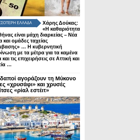
Χάρης Δούκας:
ΣΣΟΤΕΡΗ ΕΛΛΑΔΑ
«Η καθαριότητα
θήνας είναι μάχη διαρκείας – Νέα
α και ομάδες ταχείας
...
μβασης»
Η κυβερνητική
ίνωση με τα μέτρα για τα καμένα
 και τις επιχειρήσεις σε Αττική και
...
ία
δαποί αγοράζουν τη Μύκονο
λες «χρυσάφι» και χρυσές
τσες «ρίαλ εστέιτ»