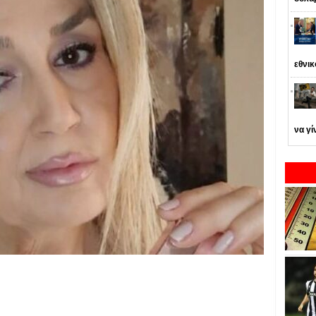
εθνι
να γί