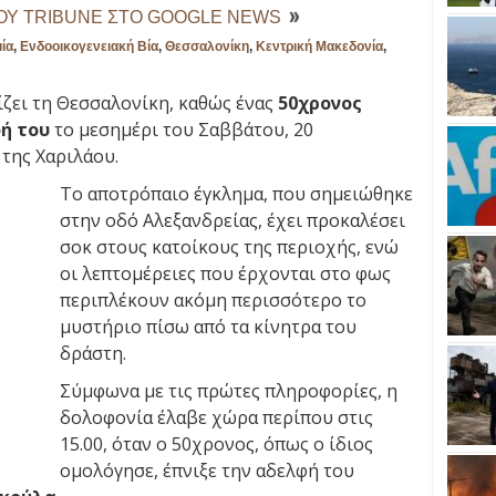
ΤΟΥ TRIBUNE ΣΤΟ GOOGLE NEWS
ία
,
Ενδοοικογενειακή Βία
,
Θεσσαλονίκη
,
Κεντρική Μακεδονία
,
ζει τη Θεσσαλονίκη, καθώς ένας
50χρονος
ή του
το μεσημέρι του Σαββάτου, 20
της Χαριλάου.
Το αποτρόπαιο έγκλημα, που σημειώθηκε
στην οδό Αλεξανδρείας, έχει προκαλέσει
σοκ στους κατοίκους της περιοχής, ενώ
οι λεπτομέρειες που έρχονται στο φως
περιπλέκουν ακόμη περισσότερο το
μυστήριο πίσω από τα κίνητρα του
δράστη.
Σύμφωνα με τις πρώτες πληροφορίες, η
δολοφονία έλαβε χώρα περίπου στις
15.00, όταν ο 50χρονος, όπως ο ίδιος
ομολόγησε, έπνιξε την αδελφή του