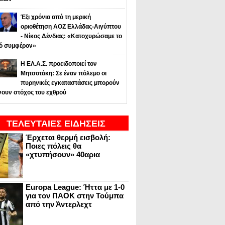
Έξι χρόνια από τη μερική
οριοθέτηση ΑΟΖ Ελλάδας-Αιγύπτου
- Νίκος Δένδιας: «Κατοχυρώσαμε το
κό συμφέρον»
Η ΕΛ.Α.Σ. προειδοποιεί τον
Μητσοτάκη: Σε έναν πόλεμο οι
πυρηνικές εγκαταστάσεις μπορούν
νουν στόχος του εχθρού
ΤΕΛΕΥΤΑΙΕΣ ΕΙΔΗΣΕΙΣ
Έρχεται θερμή εισβολή:
Ποιες πόλεις θα
«χτυπήσουν» 40αρια
Europa League: Ήττα με 1-0
για τον ΠΑΟΚ στην Τούμπα
από την Άντερλεχτ