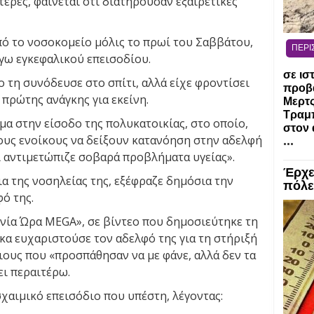
έρες, φαίνεται ότι διατηρούσαν εξαιρετικές
πό το νοσοκομείο μόλις το πρωί του Σαββάτου,
ΠΕΡΙ
όγω εγκεφαλικού επεισοδίου.
σε ισ
 τη συνόδευσε στο σπίτι, αλλά είχε φροντίσει
προβ
 πρώτης ανάγκης για εκείνη.
Μερτ
Τραμπ
μα στην είσοδο της πολυκατοικίας, στο οποίο,
στον 
τους ενοίκους να δείξουν κατανόηση στην αδελφή
...
αι αντιμετώπιζε σοβαρά προβλήματα υγείας».
Έρχε
ια της νοσηλείας της, εξέφραζε δημόσια την
πόλε
ό της.
νία Ώρα MEGA», σε βίντεο που δημοσιεύτηκε τη
κα ευχαριστούσε τον αδελφό της για τη στήριξή
ιους που «προσπάθησαν να με φάνε, αλλά δεν τα
ει περαιτέρω.
σχαιμικό επεισόδιο που υπέστη, λέγοντας: