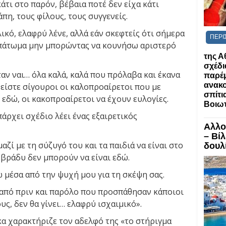
άτι στο παρόν, βέβαια ποτέ δεν είχα κάτι
πη, τους φίλους, τους συγγενείς.
ικό, ελαφρύ λένε, αλλά εάν σκεφτείς ότι σήμερα
ΠΕΡΙ
 πάτωμα μην μπορώντας να κουνήσω αριστερό
της Α
σχέδι
αν ναι… όλα καλά, καλά που πρόλαβα και έκανα
παρέ
ανακο
 είστε σίγουροι οι καλοπροαίρετοι που με
σπίτια
 εδώ, οι κακοπροαίρετοι να έχουν ευλογίες.
Βοιωτ
πάρχει σχέδιο λέει ένας εξαιρετικός
Αλλο
– Βί
ζί με τη σύζυγό του και τα παιδιά να είναι στο
δουλί
 βράδυ δεν μπορούν να είναι εδώ.
 μέσα από την ψυχή μου για τη σκέψη σας.
ή από πριν και παρόλο που προσπάθησαν κάποιοι
ους, δεν θα γίνει… ελαφρύ ισχαιμικό».
ίκα χαρακτήριζε τον αδελφό της «το στήριγμα