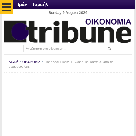
Ιράν
Ισραήλ
Sunday 9 August 2026
Αρχική
ΟΙΚΟΝΟΜΙΑ
Finnancial Times: Η Ελλάδα “κουράστηκε” από τις
μεταρρυθμίσεις!