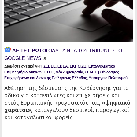
ΔΕΙΤΕ ΠΡΩΤΟΙ
ΟΛΑ ΤΑ ΝΕΑ ΤΟΥ TRIBUNE ΣΤΟ
GOOGLE NEWS
Διαβάστε σχετικά για
ΓΣΕΒΕΕ
,
ΕΒΕΑ
,
ΕΚΠΟΙΖΩ
,
Επαγγελματικό
Επιμελητήριο Αθηνών
,
ΕΣΕΕ
,
Νέα Δημοκρατία
,
ΣΕΛΠΕ | Σύνδεσμος
Επιχειρήσεων και Λιανικής Πωλήσεως Ελλάδος
,
Υπουργείο Πολιτισμού
,
Αθέτηση της δέσμευσης της Κυβέρνησης για το
άδικο για καταναλωτές και επιχειρήσεις και
εκτός Ευρωπαϊκής πραγματικότητας
«ψηφιακό
χαράτσι»
, καταγγέλουν θεσμικοί, παραγωγικοί
και καταναλωτικοί φορείς.