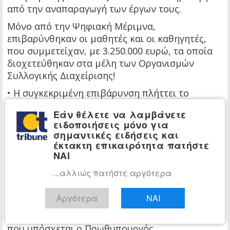
από την αναπαραγωγή των έργων τους.
Μόνο από την Ψηφιακή Μέριμνα,
επιβαρύνθηκαν οι μαθητές και οι καθηγητές,
που συμμετείχαν, με 3.250.000 ευρώ, τα οποία
διοχετεύθηκαν στα μέλη των Οργανισμών
Συλλογικής Διαχείρισης!
• Η συγκεκριμένη επιβάρυνση πλήττει το
μεγάλο στόχο του ψηφιακού μετασχηματισμού
Εάν θέλετε να λαμβάνετε
της χώρας και της ηλεκτρονικής
ειδοποιήσεις μόνο για
διακυβέρνησης, τον οποίο και ο ίδιος ο
σημαντικές ειδήσεις και
Πρωθυπουργός, Κυριάκος Μητσοτάκης, έχει
έκτακτη επικαιρότητα πατήστε
χαρακτηρίσει ως κεντρική Εθνική
ΝΑΙ
προτεραιότητα, θέτοντας προσκόμματα στην
...αλλιώς πατήστε αργότερα
απόκτηση προϊόντων τεχνολογίας, στο ρόλο της
ψηφιακής τεχνολογίας αλλά και στο νέο
Αργότερα
ΝΑΙ
αναπτυξιακό μοντέλο της χώρας, ανακόπτοντας
την Ελλάδα από το να κάνει το πραγματικό άλμα
που υπόσχεται ο Πρωθυπουργός.