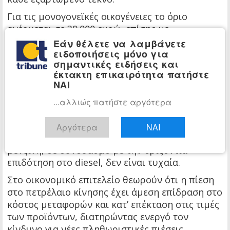
Για τις μονογονεϊκές οικογένειες το όριο
ανέρχεται σε 39.000 ευρώ, επίσης με
προσαύξηση για κάθε επιπλέον παιδί.
Εάν θέλετε να λαμβάνετε
ειδοποιήσεις μόνο για
Με βάση τον σχεδιασμό, η πλατφόρμα
σημαντικές ειδήσεις και
αναμένεται να ανοίξει εντός της επόμενης
έκτακτη επικαιρότητα πατήστε
εβδομάδας και τα ποσά να αρχίσουν να
ΝΑΙ
πιστώνονται έως το τέλος του μήνα, ώστε οι
...αλλιώς πατήστε αργότερα
δικαιούχοι να έχουν τη δυνατότητα χρήσης της
ενίσχυσης πριν από το Πάσχα.
Αργότερα
ΝΑΙ
Η επιλογή για στοχευμένη ενίσχυση στη
βενζίνη, σε συνδυασμό με την οριζόντια
επιδότηση στο diesel, δεν είναι τυχαία.
Στο οικονομικό επιτελείο θεωρούν ότι η πίεση
στο πετρέλαιο κίνησης έχει άμεση επίδραση στο
κόστος μεταφορών και κατ’ επέκταση στις τιμές
των προϊόντων, διατηρώντας ενεργό τον
κίνδυνο για νέες πληθωριστικές πιέσεις.