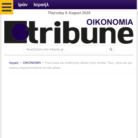
Ιράν
Ισραήλ
Thursday 6 August 2026
Αρχική
ΟΙΚΟΝΟΜΙΑ
Fuel pass και επιδότηση diesel στην αντλία: Πώς, πότε και για
ποιους ενεργοποιούνται τα νέα μέτρα