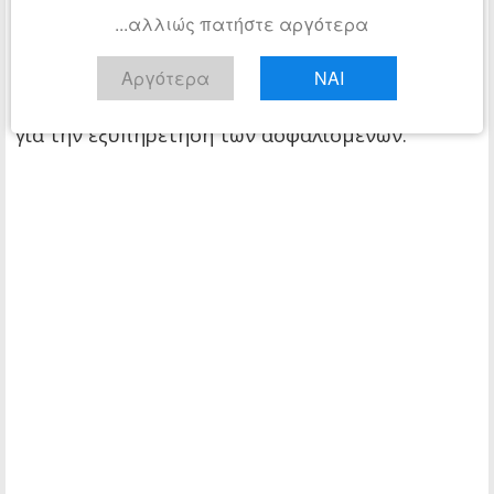
δυνατότητας συνταγογράφησης των
...αλλιώς πατήστε αργότερα
απαραίτητων φαρμάκων , με την αποστολή του
ως ανωτέρω υποδεικνυόμενου email, θα
Αργότερα
ΝΑΙ
υπάρχει η έμπρακτη απόδειξη ότι ο γιατρός είχε
ήδη επισημάνει στον ΕΟΠΥΥ τις ενστάσεις του
για την εξυπηρέτηση των ασφαλισμένων.