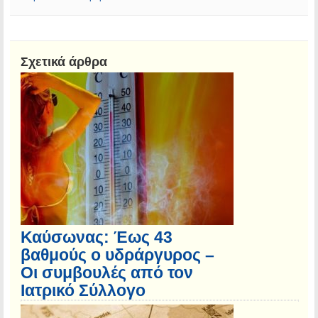
Σχετικά άρθρα
Καύσωνας: Έως 43
βαθμούς ο υδράργυρος –
Οι συμβουλές από τον
Ιατρικό Σύλλογο