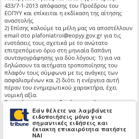
433/7-1-2013 απόφασης του Προέδρου του
ΕΟΠΥΥ και επίκειται η εκδίκαση της αίτησης
αναστολής.
2) Επίσης καλούμε τα μέλη μας να αποστέλλουν
email στο plafoniatroi@eopyy.gov.gr για τις
ενστάσεις τους σχετικά με το ανώτατο
επιτρεπόμενο όριο στη μηνιαία δαπάνη
συνταγογράφησης για δύο λόγους: 1) για να
δηλώσουν τα αιτήματα τροποποίησης του
πλαφόν τους σύμφωνα με τις ανάγκες των
ασφαλισμένων και 2) διότι η ενέργεια αυτή
πέραν του ενημερωτικού χαρακτήρα, έχει
νομική αξία.
Σε περίπτωση που, εξαιτίας αυτού του
αδόκιμου μέτρου, κάποιος γιατρός
Εάν θέλετε να λαμβάνετε
ειδοποιήσεις μόνο για
αντιμετωπίσει ποινικές, αστικές ή πειθαρχικές
σημαντικές ειδήσεις και
ευθύνες, για σωματική βλάβη ή βλάβη στην
έκτακτη επικαιρότητα πατήστε
υγεία του ασθενή του, λόγω έλλειψης
ΝΑΙ