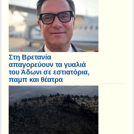
Στη Βρετανία
απαγορεύουν τα γυαλιά
του Άδωνι σε εστιατόρια,
παμπ και θέατρα