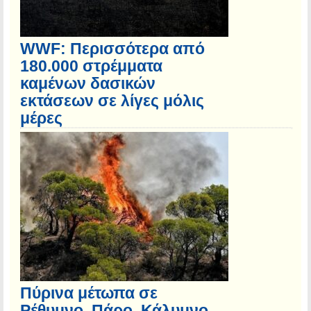
WWF: Περισσότερα από
180.000 στρέμματα
καμένων δασικών
εκτάσεων σε λίγες μόλις
μέρες
Πύρινα μέτωπα σε
Ρέθυμνο, Πάρο, Κάλυμνο –