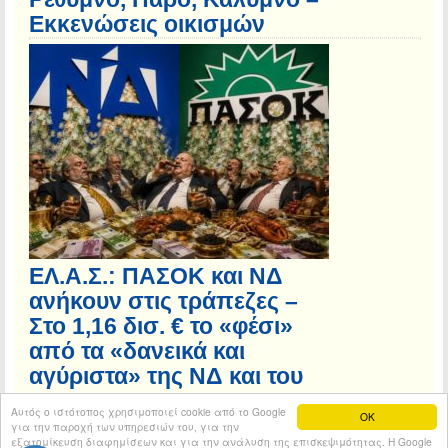
Εκκενώσεις οικισμών
ΕΛ.Α.Σ.: ΠΑΣΟΚ και ΝΔ
ανήκουν στις τράπεζες –
Στο 1,16 δισ. € το «φέσι»
από τα «δανεικά και
αγύριστα» της ΝΔ και του
ΠΑΣΟΚ
Αυτός ο ιστότοπος χρησιμοποιεί cookie από το Google
OK
για την παροχή των υπηρεσιών του, για την
εξατομίκευση διαφημίσεων και για την ανάλυση της επισκεψιμότητας. Η Google