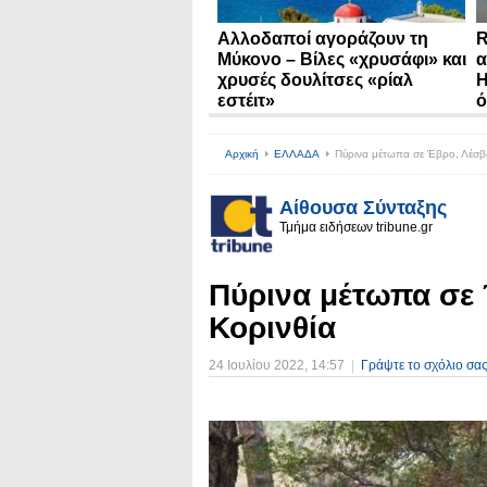
Αλλοδαποί αγοράζουν τη
R
Μύκονο – Βίλες «χρυσάφι» και
α
χρυσές δουλίτσες «ρίαλ
Η
εστέιτ»
ό
Αρχική
ΕΛΛΑΔΑ
Πύρινα μέτωπα σε Έβρο, Λέσβο
Αίθουσα Σύνταξης
Τμήμα ειδήσεων tribune.gr
Πύρινα μέτωπα σε 
Κορινθία
24 Ιουλίου 2022
, 14:57
|
Γράψτε το σχόλιο σα