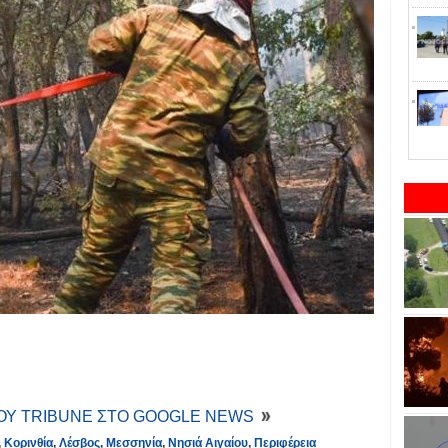
ΤΟΥ TRIBUNE ΣΤΟ GOOGLE NEWS
,
Κορινθία
,
Λέσβος
,
Μεσσηνία
,
Νησιά Αιγαίου
,
Περιφέρεια