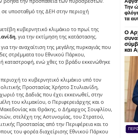
ων βοηθά την προσπάθεια των πυροσβεστών.
Αφγα
Την ώ
ξη σε υποσταθμό της ΔΕΗ στην περιοχή
φλόγε
τα αυ
μετέβη κυβερνητικό κλιμάκιο το πρωί της
Ο Αρ
ιανίδη
, για την εκτίμηση της κατάστασης.
συνα
σύμβ
 για την αναχαίτιση της μεγάλης πυρκαγιάς που
και 
άδες στρέμματα του Εθνικού Πάρκου,
ή καταστροφή, ενώ χθες το βράδυ εκκενώθηκε
 περιοχή το κυβερνητικό κλιμάκιο υπό τον
Πολιτικής Προστασίας Χρήστο Στυλιανίδη,
ωριό της Δαδιάς που έχει εκκενωθεί, στην
μέλη του κλιμακίου, ο Περιφερειάρχης και ο
Μακεδονίας και Θράκης, ο Δήμαρχος Σουφλίου,
ών, στελέχη της Αστυνομίας, του Στρατού,
ιτικής Προστασίας από την Περιφέρεια και το
ΠΕΡΙ
ώπους του φορέα διαχείρισης Εθνικού Πάρκου