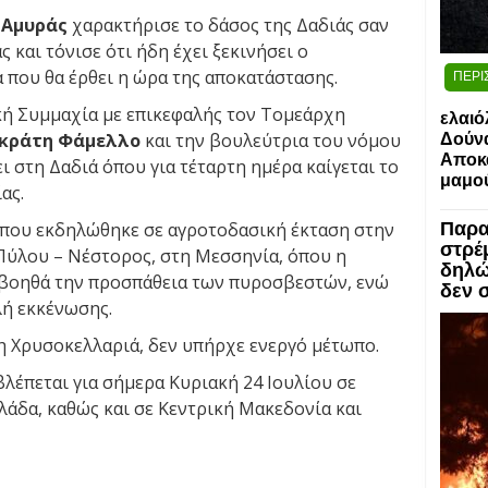
. Αμυράς
χαρακτήρισε το δάσος της Δαδιάς σαν
και τόνισε ότι ήδη έχει ξεκινήσει ο
 που θα έρθει η ώρα της αποκατάστασης.
ΠΕΡΙ
κή Συμμαχία με επικεφαλής τον Τομεάρχη
ελαιό
κράτη Φάμελλο
και την βουλεύτρια του νόμου
Δούν
Αποκα
ι στη Δαδιά όπου για τέταρτη ημέρα καίγεται το
μαμο
ας.
ά που εκδηλώθηκε σε αγροτοδασική έκταση στην
Παρα
στρέ
Πύλου – Νέστορος, στη Μεσσηνία, όπου η
δηλώ
 βοηθά την προσπάθεια των πυροσβεστών, ενώ
δεν 
λή εκκένωσης.
η Χρυσοκελλαριά, δεν υπήρχε ενεργό μέτωπο.
λέπεται για σήμερα Κυριακή 24 Ιουλίου σε
λλάδα, καθώς και σε Κεντρική Μακεδονία και