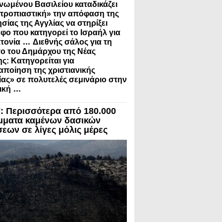
νωμένου Βασιλείου καταδικάζει
τροπιαστική» την απόφαση της
σίας της Αγγλίας να στηρίξει
φο που κατηγορεί το Ισραήλ για
...
τονία
Διεθνής σάλος για τη
ο του Δημάρχου της Νέας
ς: Κατηγορείται για
ποίηση της χριστιανικής
ίας» σε πολυτελές σεμινάριο στην
...
ική
 Περισσότερα από 180.000
μματα καμένων δασικών
σεων σε λίγες μόλις μέρες