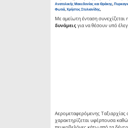
Ανατολικής Μακεδονίας και Θράκης
,
Πυρκαγι
Φωτιά
,
Χρήστος Στυλιανίδης
,
Με αμείωτη ένταση συνεχίζεται η
δυνάμεις
για να θέσουν υπό έλεγ
Αερομεταφερόμενης Ταξιαρχίας σ
χαρακτηρίζεται υφέρπουσα καθώς
πευκοβελόνες κάτω από τα δέντρ