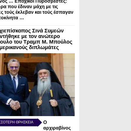
...
νός
Εποχικοί Πυροσβέστες:
ρα που έδιναν μάχη με τις
ς τούς έκλεβαν και τούς έσπαγαν
...
τοκίνητα
χιεπίσκοπος Σινά Συμεών
ντήθηκε με τον ανώτερο
ουλο του Τραμπ Μ. Μπούλος
Αμερικανούς διπλωμάτες
Ο
ΣΣΟΤΕΡΗ ΘΡΗΣΚΕΙΑ
αρχιραβίνος