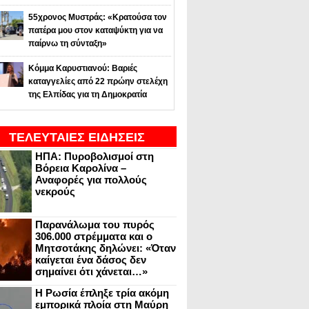
55χρονος Μυστράς: «Κρατούσα τον
πατέρα μου στον καταψύκτη για να
παίρνω τη σύνταξη»
Κόμμα Καρυστιανού: Βαριές
καταγγελίες από 22 πρώην στελέχη
της Ελπίδας για τη Δημοκρατία
ΤΕΛΕΥΤΑΙΕΣ ΕΙΔΗΣΕΙΣ
ΗΠΑ: Πυροβολισμοί στη
Βόρεια Καρολίνα –
Αναφορές για πολλούς
νεκρούς
Παρανάλωμα του πυρός
306.000 στρέμματα και ο
Μητσοτάκης δηλώνει: «Όταν
καίγεται ένα δάσος δεν
σημαίνει ότι χάνεται…»
Η Ρωσία έπληξε τρία ακόμη
εμπορικά πλοία στη Μαύρη