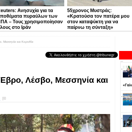
euters: Ανησυχία για τα
55χρονος Μυστράς:
ποθέματα πυραύλων των
«Κρατούσα τον πατέρα μου
ΠΑ – Τους χρησιμοποίησαν
στον καταψύκτη για να
λους στο Ιράν
παίρνω τη σύνταξη»
, Μεσσηνία και Κορινθία
Έβρο, Λέσβο, Μεσσηνία και
«Γαλ
ς