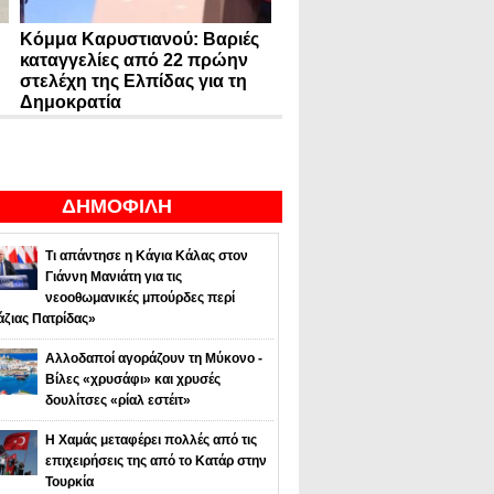
Κόμμα Καρυστιανού: Βαριές
καταγγελίες από 22 πρώην
στελέχη της Ελπίδας για τη
Δημοκρατία
ΔΗΜΟΦΙΛΗ
Τι απάντησε η Κάγια Κάλας στον
Γιάννη Μανιάτη για τις
νεοοθωμανικές μπούρδες περί
άζιας Πατρίδας»
Αλλοδαποί αγοράζουν τη Μύκονο -
Βίλες «χρυσάφι» και χρυσές
δουλίτσες «ρίαλ εστέιτ»
Η Χαμάς μεταφέρει πολλές από τις
επιχειρήσεις της από το Κατάρ στην
Τουρκία