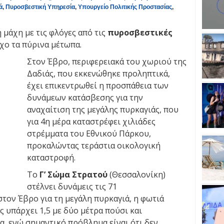
ά
,
Πυροσβεστική Υπηρεσία
,
Υπουργείο Πολιτικής Προστασίας
,
 μάχη με τις φλόγες από τις
πυροσβεστικές
χο τα πύρινα μέτωπα.
Στον Έβρο, περιφερειακά του χωριού της
Δαδιάς, που εκκενώθηκε προληπτικά,
έχει επικεντρωθεί η προσπάθεια των
δυνάμεων κατάσβεσης για την
αναχαίτιση της μεγάλης πυρκαγιάς, που
για 4η μέρα καταστρέφει χιλιάδες
στρέμματα του Εθνικού Πάρκου,
προκαλώντας τεράστια οικολογική
καταστροφή.
Το
Γ’ Σώμα Στρατού
(Θεσσαλονίκη)
στέλνει δυνάμεις τις 71
τον Έβρο για τη μεγάλη πυρκαγιά, η φωτιά
 υπάρχει 1,5 με δύο μέτρα πούσι και
α, ενώ σημαντικό πρόβλημα είναι ότι δεν