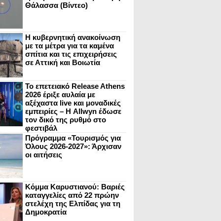
Θάλασσα (Βίντεο)
Η κυβερνητική ανακοίνωση
με τα μέτρα για τα καμένα
σπίτια και τις επιχειρήσεις
σε Αττική και Βοιωτία
Το επετειακό Release Athens
2026 έριξε αυλαία με
αξέχαστα live και μοναδικές
εμπειρίες – Η Allwyn έδωσε
τον δικό της ρυθμό στο
φεστιβάλ
Πρόγραμμα «Τουρισμός για
Όλους 2026-2027»: Άρχισαν
οι αιτήσεις
Κόμμα Καρυστιανού: Βαριές
καταγγελίες από 22 πρώην
στελέχη της Ελπίδας για τη
Δημοκρατία