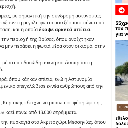
εριοχή.
άμεις, με σημαντική την συνδρομή αστυνομίας
ελέγξουν τη μεγάλη φωτιά που ξέσπασε πάνω από
55χρ
τον 
κταση, και η οποία
έκαψε αρκετά σπίτια
.
για 
 την περιοχή της Βρίσας, όπου ανοίχτηκαν
α μην περάσει η φωτιά μέσα στον οικισμό, στην
αι μέσα από δασώδη πυκνή και δυσπρόσιτη
ό.
ρά, όπου κάηκαν σπίτια, ενώ η Αστυνομία
Λιμενικό απεγκλώβισε εννέα ανθρώπους από την
ς Κυριακής έδειχνε να μπαίνει σε φάση ύφεσης.
ΠΕΡΙ
υν καεί πάνω από 13.000 στρέμματα.
εθελο
ό την πυρκαγιά στο Ακριτοχώρι Μεσσηνίας, όπου
δολοφ