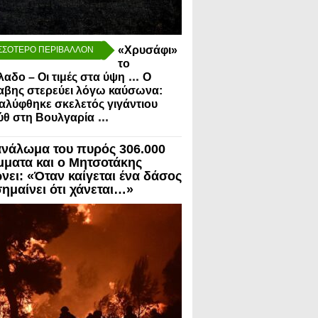
«Χρυσάφι»
ΣΣΟΤΕΡΟ ΠΕΡΙΒΑΛΛΟΝ
το
...
λαδο – Οι τιμές στα ύψη
Ο
αβης στερεύει λόγω καύσωνα:
λύφθηκε σκελετός γιγάντιου
...
ύθ στη Βουλγαρία
νάλωμα του πυρός 306.000
μματα και ο Μητσοτάκης
νει: «Όταν καίγεται ένα δάσος
σημαίνει ότι χάνεται…»