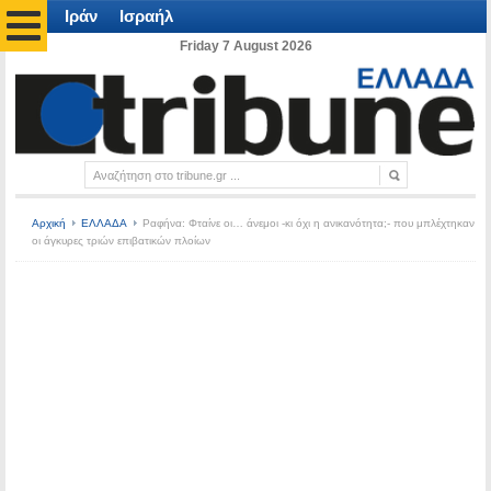
Ιράν
Ισραήλ
Friday 7 August 2026
Αρχική
ΕΛΛΑΔΑ
Ραφήνα: Φταίνε οι… άνεμοι -κι όχι η ανικανότητα;- που μπλέχτηκαν
οι άγκυρες τριών επιβατικών πλοίων