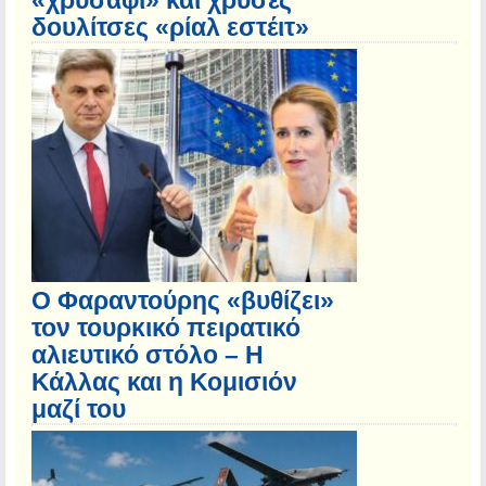
«χρυσάφι» και χρυσές
δουλίτσες «ρίαλ εστέιτ»
Ο Φαραντούρης «βυθίζει»
τον τουρκικό πειρατικό
αλιευτικό στόλο – Η
Κάλλας και η Κομισιόν
μαζί του