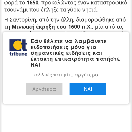
φορά το
1650
, προκαλώντας έναν καταστροφικό
τσουνάμι που έπληξε τα γύρω νησιά.
Η Σαντορίνη, από την άλλη, διαμορφώθηκε από
τη
Μινωική έκρηξη του 1600 π.Χ.
, μία από τις
πιο ισχυρές ηφαιστειακές εκρήξεις στην ιστορία
Εάν θέλετε να λαμβάνετε
της ανθρωπότητας, σύμφωνα με το
ειδοποιήσεις μόνο για
Παρατηρητήριο Lamont-Doherty του
σημαντικές ειδήσεις και
Πανεπιστημίου Columbia στη Νέα Υόρκη.
έκτακτη επικαιρότητα πατήστε
ΝΑΙ
...αλλιώς πατήστε αργότερα
Αργότερα
ΝΑΙ