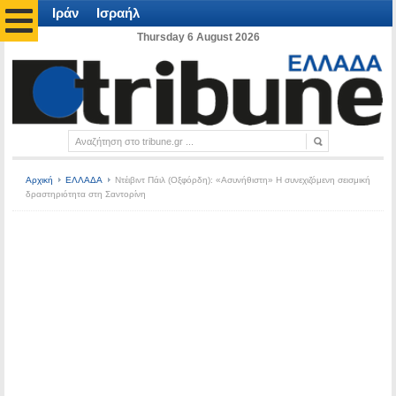
Ιράν
Ισραήλ
Thursday 6 August 2026
Αρχική
ΕΛΛΑΔΑ
Ντέιβιντ Πάιλ (Οξφόρδη): «Ασυνήθιστη» Η συνεχιζόμενη σεισμική
δραστηριότητα στη Σαντορίνη