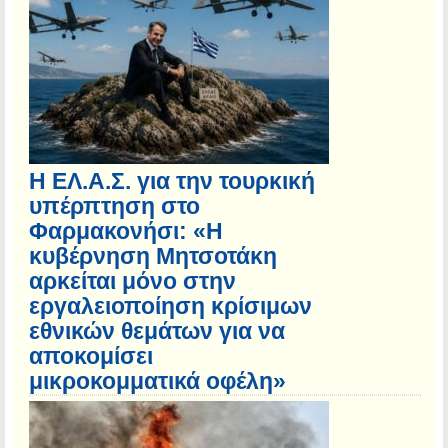
Η ΕΛ.Α.Σ. για την τουρκική
υπέρπτηση στο
Φαρμακονήσι: «Η
κυβέρνηση Μητσοτάκη
αρκείται μόνο στην
εργαλειοποίηση κρίσιμων
εθνικών θεμάτων για να
αποκομίσει
μικροκομματικά οφέλη»