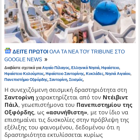
ΔΕΙΤΕ ΠΡΩΤΟΙ
ΟΛΑ ΤΑ ΝΕΑ ΤΟΥ TRIBUNE ΣΤΟ
GOOGLE NEWS
Διαβάστε σχετικά για
Αιγαίο Πέλαγος
,
Ελληνικά Νησιά
,
Ηφαίστειο
,
Ηφαίστειο Κολούμπος
,
Ηφαίστειο Σαντορίνης
,
Κυκλάδες
,
Νησιά Αιγαίου
,
Πανεπιστήμιο Οξφόρδης
,
Σαντορίνη
,
Σεισμός
,
Η συνεχιζόμενη σεισμική δραστηριότητα στη
Σαντορίνη
χαρακτηρίζεται από τον
Ντέιβιντ
Πάιλ
, γεωεπιστήμονα του
Πανεπιστημίου της
Οξφόρδης
, ως
«ασυνήθιστη»
, με τον ίδιο να
επισημαίνει τις δυσκολίες στην πρόβλεψη της
εξέλιξης του φαινομένου, δεδομένου ότι η
δραστηριότητα εκτυλίσσεται κυρίως