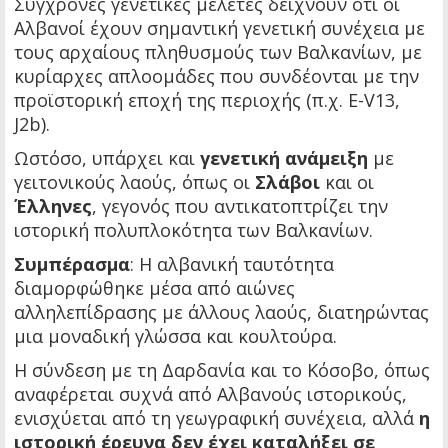
Σύγχρονες γενετικές μελέτες δείχνουν ότι οι
Αλβανοί έχουν σημαντική γενετική συνέχεια με
τους αρχαίους πληθυσμούς των Βαλκανίων, με
κυρίαρχες απλοομάδες που συνδέονται με την
προϊστορική εποχή της περιοχής (π.χ. E-V13,
J2b).
Ωστόσο, υπάρχει και
γενετική ανάμειξη
με
γειτονικούς λαούς, όπως οι
Σλάβοι
και οι
Έλληνες
, γεγονός που αντικατοπτρίζει την
ιστορική πολυπλοκότητα των Βαλκανίων.
Συμπέρασμα
: Η αλβανική ταυτότητα
διαμορφώθηκε μέσα από αιώνες
αλληλεπίδρασης με άλλους λαούς, διατηρώντας
μια μοναδική γλώσσα και κουλτούρα.
Η σύνδεση με τη Δαρδανία και το Κόσοβο, όπως
αναφέρεται συχνά από Αλβανούς ιστορικούς,
ενισχύεται από τη γεωγραφική συνέχεια, αλλά
η
ιστορική έρευνα δεν έχει καταλήξει σε