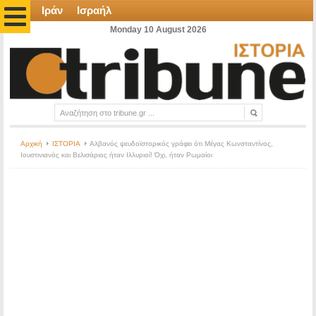
Ιράν
Ισραήλ
Monday 10 August 2026
Αρχική
ΙΣΤΟΡΙΑ
Αλβανός ψευδοϊστορικός γράφει ότι Μέγας Κωνσταντίνος,
Ιουστινιανός και Βελισάριος ήταν Ιλλυριοί! Όχι, ήταν Ρωμαίοι