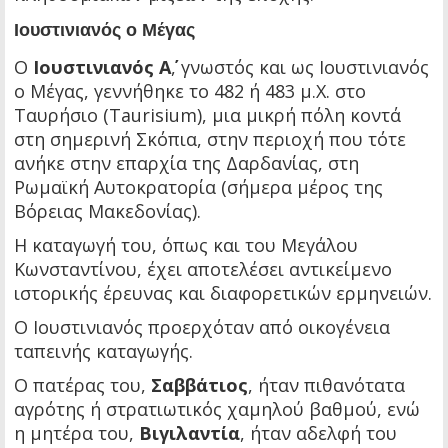
Ιουστινιανός ο Μέγας
Ο
Ιουστινιανός Α΄
, γνωστός και ως Ιουστινιανός
ο Μέγας, γεννήθηκε το 482 ή 483 μ.Χ. στο
Ταυρήσιο (Taurisium), μια μικρή πόλη κοντά
στη σημερινή Σκόπια, στην περιοχή που τότε
ανήκε στην επαρχία της Δαρδανίας, στη
Ρωμαϊκή Αυτοκρατορία (σήμερα μέρος της
Βόρειας Μακεδονίας).
Η καταγωγή του, όπως και του Μεγάλου
Κωνσταντίνου, έχει αποτελέσει αντικείμενο
ιστορικής έρευνας και διαφορετικών ερμηνειών.
Ο Ιουστινιανός προερχόταν από οικογένεια
ταπεινής καταγωγής.
Ο πατέρας του,
Σαββάτιος
, ήταν πιθανότατα
αγρότης ή στρατιωτικός χαμηλού βαθμού, ενώ
η μητέρα του,
Βιγιλαντία
, ήταν αδελφή του