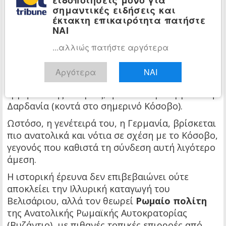
Αυτό έχει οδηγήσει ορισμένους μωροεθνικιστές
σημαντικές ειδήσεις και
μελετητές να υποθέσουν ότι ο Βελισάριος είχε
έκτακτη επικαιρότητα πατήστε
Ιλλυρικές ρίζες.
ΝΑΙ
Η θεωρία ότι ήταν «Ιλλυριός από τη Δαρδανία,
...αλλιώς πατήστε αργότερα
το σημερινό Κόσοβο», όπως αναφέρει το
δημοσίευμα της εφημερίδας «Πανόραμα»,
Αργότερα
ΝΑΙ
συνδέεται με την ευρύτερη γεωγραφική
ερμηνεία της Ιλλυρίας, η οποία περιλάμβανε τη
Δαρδανία (κοντά στο σημερινό Κόσοβο).
Ωστόσο, η γενέτειρά του, η Γερμανία, βρίσκεται
πιο ανατολικά και νότια σε σχέση με το Κόσοβο,
γεγονός που καθιστά τη σύνδεση αυτή λιγότερο
άμεση.
Η ιστορική έρευνα δεν επιβεβαιώνει ούτε
αποκλείει την Ιλλυρική καταγωγή του
Βελισάριου, αλλά τον θεωρεί
Ρωμαίο πολίτη
της Ανατολικής Ρωμαϊκής Αυτοκρατορίας
(Βυζάντιο), με πιθανές τοπικές επιρροές από