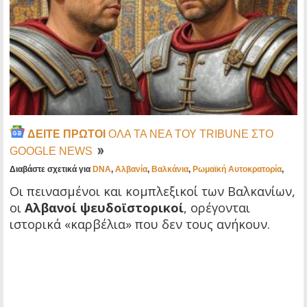
ΔΕΙΤΕ ΠΡΩΤΟΙ
ΟΛΑ ΤΑ ΝΕΑ ΤΟΥ TRIBUNE ΣΤΟ
GOOGLE NEWS
Διαβάστε σχετικά για
DNA
,
Αλβανία
,
Βαλκάνια
,
Ρωμαϊκή Αυτοκρατορία
,
Οι πεινασμένοι και κομπλεξικοί των Βαλκανίων,
οι
Αλβανοί ψευδοϊστορικοί
, ορέγονται
ιστορικά «καρβέλια» που δεν τους ανήκουν.