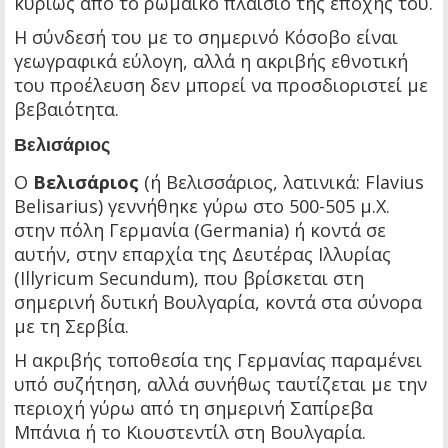
κυρίως από το ρωμαϊκό πλαίσιο της εποχής του.
Η σύνδεσή του με το σημερινό Κόσοβο είναι
γεωγραφικά εύλογη, αλλά η ακριβής εθνοτική
του προέλευση δεν μπορεί να προσδιοριστεί με
βεβαιότητα.
Βελισάριος
Ο
Βελισάριος
(ή Βελισσάριος, λατινικά: Flavius
Belisarius) γεννήθηκε γύρω στο 500-505 μ.Χ.
στην πόλη Γερμανία (Germania) ή κοντά σε
αυτήν, στην επαρχία της Δευτέρας Ιλλυρίας
(Illyricum Secundum), που βρίσκεται στη
σημερινή δυτική Βουλγαρία, κοντά στα σύνορα
με τη Σερβία.
Η ακριβής τοποθεσία της Γερμανίας παραμένει
υπό συζήτηση, αλλά συνήθως ταυτίζεται με την
περιοχή γύρω από τη σημερινή Σαπίρεβα
Μπάνια ή το Κιουστεντίλ στη Βουλγαρία.