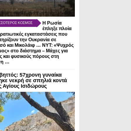
Η Ρωσία
ΣΣΟΤΕΡΟΣ ΚΟΣΜΟΣ
έπληξε πλοία
τρατιωτικές εγκαταστάσεις που
ηρίζουν την Ουκρανία σε
...
ό και Μικολάιφ
NYT: «Ψυχρός
ος» στο διάστημα – Μάχες για
ς και φυσικούς πόρους στη
...
νη
βηττός: 57χρονη γυναίκα
ηκε νεκρή σε σπηλιά κοντά
ς Αγίους Ισιδώρους