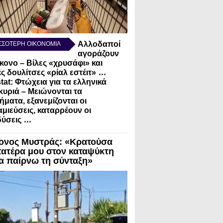
Αλλοδαποί
ΣΣΟΤΕΡΗ ΟΙΚΟΝΟΜΙΑ
αγοράζουν
κονο – Βίλες «χρυσάφι» και
...
ς δουλίτσες «ρίαλ εστέιτ»
tat: Φτώχεια για τα ελληνικά
κυριά – Μειώνονται τα
ήματα, εξανεμίζονται οι
μιεύσεις, καταρρέουν οι
...
ύσεις
ονος Μυστράς: «Κρατούσα
πατέρα μου στον καταψύκτη
να παίρνω τη σύνταξη»