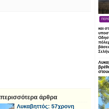
ΠΕΡΙ
και σ
υποστ
Οδησσ
πόλεμ
βάσει
Σελή
Λυκα
βρέθ
στου
 περισσότερα άρθρα
Λυκαβηττός: 57χρονη