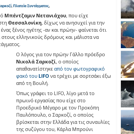
Σαρκοζί
,
Πλατεία Συντάγματος
,
γό
Μπέντζαμιν Νετανιάχου
, που είχε
 στη
Θεσσαλονίκη
, δίχως να ανησυχεί για την
α ένας ξένος ηγέτης -αν και πρώην- φαίνεται ότι
 στους ελληνικούς δρόμους και μάλιστα να
τάγματος.
Ο λόγος για τον πρώην Γάλλο πρόεδρο
Νικολά Σαρκοζί
, ο οποίος
απαθανατίστηκε
από τον φωτογραφικό
φακό του
LIFO
να τρέχει με σορτσάκι έξω
από τη Βουλή.
Όπως γράφει το LIFO, λίγο μετά το
πρωινό εργασίας που είχε στο
Προεδρικό Μέγαρο με τον Προκόπη
Παυλόπουλο, o Σαρκοζί, ο οποίος
βρίσκεται στην Ελλάδα για τις συναυλίες
της συζύγου του, Κάρλα Μπρούνι