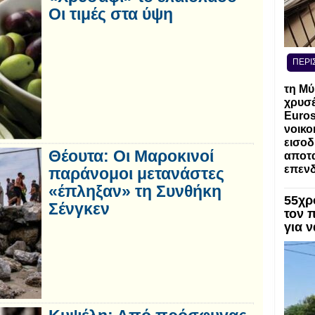
Οι τιμές στα ύψη
ΠΕΡΙ
τη Μύ
χρυσέ
Euros
νοικο
εισοδ
Θέουτα: Οι Μαροκινοί
αποτα
επενδ
παράνομοι μετανάστες
«έπληξαν» τη Συνθήκη
55χρ
Σένγκεν
τον 
για 