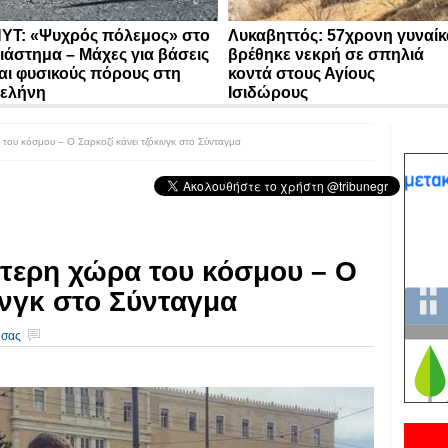
YT: «Ψυχρός πόλεμος» στο
Λυκαβηττός: 57χρονη γυναίκ
ιάστημα – Μάχες για βάσεις
βρέθηκε νεκρή σε σπηλιά
αι φυσικούς πόρους στη
κοντά στους Αγίους
ελήνη
Ισιδώρους
ου κόσμου – Ο Σαρκοζί κάνει τζόκινγκ στο Σύνταγμα
τερη χώρα του κόσμου – Ο
ινγκ στο Σύνταγμα
 σας