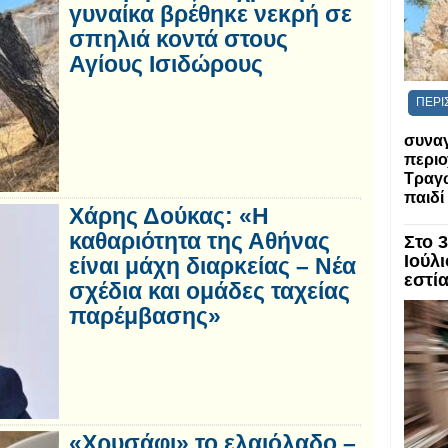
γυναίκα βρέθηκε νεκρή σε
σπηλιά κοντά στους
Αγίους Ισιδώρους
ΠΕΡΙ
συναγ
περιο
Τραγ
παιδί
Χάρης Δούκας: «Η
καθαριότητα της Αθήνας
Στο 
Ιούλι
είναι μάχη διαρκείας – Νέα
εστί
σχέδια και ομάδες ταχείας
παρέμβασης»
«Χρυσάφι» το ελαιόλαδο –