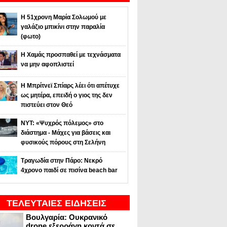
Η 51χρονη Μαρία Σολωμού με
γαλάζιο μπικίνι στην παραλία
(φωτο)
Η Χαμάς προσπαθεί με τεχνάσματα
να μην αφοπλιστεί
Η Μπρίτνεϊ Σπίαρς λέει ότι απέτυχε
ως μητέρα, επειδή ο γιος της δεν
πιστεύει στον Θεό
NYT: «Ψυχρός πόλεμος» στο
διάστημα - Μάχες για βάσεις και
φυσικούς πόρους στη Σελήνη
Τραγωδία στην Πάρο: Νεκρό
4χρονο παιδί σε πισίνα beach bar
ΤΕΛΕΥΤΑΙΕΣ ΕΙΔΗΣΕΙΣ
Βουλγαρία: Ουκρανικό
drone εξερράγη κοντά σε