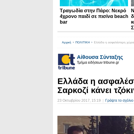
Τραγωδία στην Πάρο: Νεκρό
N
4χρονο παιδί σε πισίνα beach
δ
bar
κ
Σ
Αρχική
ΠΟΛΙΤΙΚΗ
Ελλάδα η ασφαλέστερη χώρα τ
Αίθουσα Σύνταξης
Τμήμα ειδήσεων tribune.gr
Ελλάδα η ασφαλέσ
Σαρκοζί κάνει τζόκ
23 Οκτωβρίου 2017
, 15:19
|
Γράψτε το σχόλιο