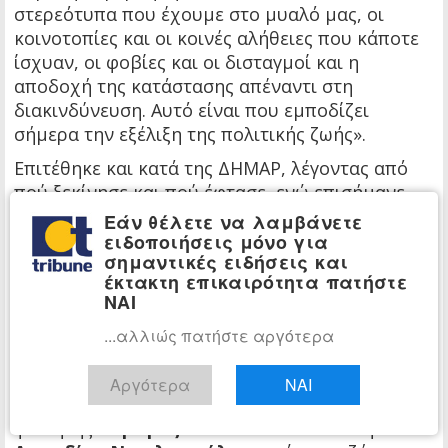
στερεότυπα που έχουμε στο μυαλό μας, οι
κοινοτοπίες και οι κοινές αλήθειες που κάποτε
ίσχυαν, οι φοβίες και οι δισταγμοί και η
αποδοχή της κατάστασης απέναντι στη
διακινδύνευση. Αυτό είναι που εμποδίζει
σήμερα την εξέλιξη της πολιτικής ζωής».
Επιτέθηκε και κατά της ΔΗΜΑΡ, λέγοντας από
πού ξεκίνησε και πού έφτασε, ενώ επισήμανε
ότι οι ευρωεκλογές δεν πρέπει να είναι
Εάν θέλετε να λαμβάνετε
δημοψήφισμα, αλλά ευκαιρία για το λαό να
ειδοποιήσεις μόνο για
σημαντικές ειδήσεις και
εκφράσει την επιλογή του και να μπορέσει να
έκτακτη επικαιρότητα πατήστε
ακούσει η Ευρώπη μια ισχυρή φωνή της
ΝΑΙ
Ελλάδας.
...αλλιώς πατήστε αργότερα
Καταλήγοντας, ανέφερε πως «για όλους μας
έφθασε η ώρα ευθύνης».
Αργότερα
ΝΑΙ
Εκτός του κ. Αλαβάνου τοποθετήθηκαν ο
φοιτητής
Λάμπρος Παπαθανασίου
και η