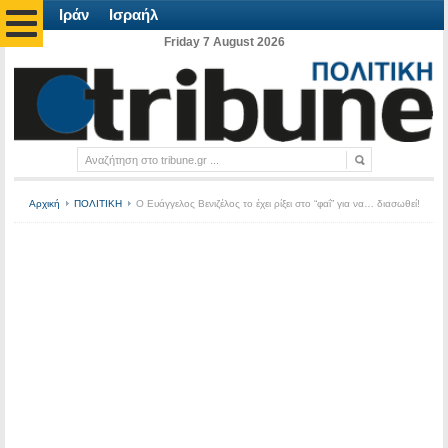
Ιράν
Ισραήλ
Friday 7 August 2026
Αρχική
ΠΟΛΙΤΙΚΗ
Ο Ευάγγελος Βενιζέλος το έχει ρίξει στο “φαΐ” για να… διασωθεί!