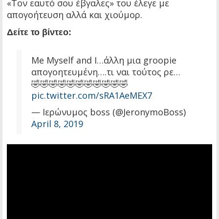
«Τον εαυτό σου έβγαλες» του έλεγε με
απογοήτευση αλλά και χιούμορ.
Δείτε το βίντεο:
Μe Myself and I…άλλη μια groopie
απογοητευμένη….τι ναι τούτος ρε…
🤣🤣🤣🤣🤣🤣🤣🤣🤣🤣🤣
pic.twitter.com/sRA1AeMEX7
— Ιερώνυμος boss (@JeronymoBoss)
April 8, 2019