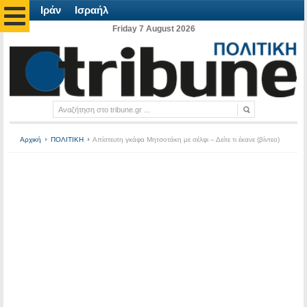
Ιράν
Ισραήλ
Friday 7 August 2026
Αρχική
ΠΟΛΙΤΙΚΗ
Απίστευτη γκάφα Μητσοτάκη με σέλφι – Δείτε τι έκανε (βίντεο)