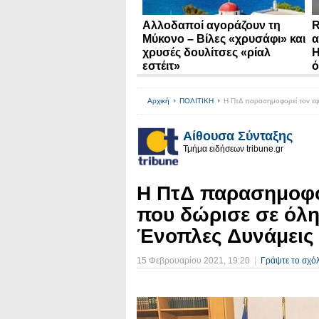
Αλλοδαποί αγοράζουν τη
R
Μύκονο – Βίλες «χρυσάφι» και
α
χρυσές δουλίτσες «ρίαλ
Η
εστέιτ»
ό
Αρχική
ΠΟΛΙΤΙΚΗ
H ΠτΔ παρασημοφορεί τον εφο
Αίθουσα Σύνταξης
Τμήμα ειδήσεων tribune.gr
H ΠτΔ παρασημοφο
που δώρισε σε όλη
Ένοπλες Δυνάμεις
15 Φεβρουαρίου 2021
, 19:20
|
Γράψτε το σχόλ