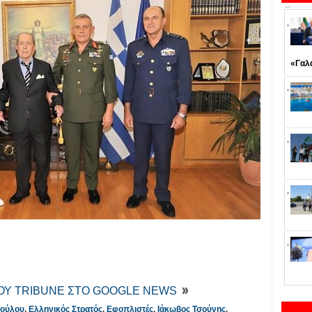
«Γαλ
ΤΟΥ TRIBUNE ΣΤΟ GOOGLE NEWS
πούλου
,
Ελληνικός Στρατός
,
Εφοπλιστές
,
Ιάκωβος Τσούνης
,