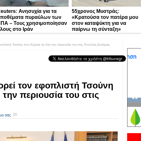
euters: Ανησυχία για τα
55χρονος Μυστράς:
ποθέματα πυραύλων των
«Κρατούσα τον πατέρα μου
ΠΑ – Τους χρησιμοποίησαν
στον καταψύκτη για να
λους στο Ιράν
παίρνω τη σύνταξη»
πλιστή Τσούνη που δώρισε σε όλη την περιουσία του στις Ένοπλες Δυνάμεις
ρεί τον εφοπλιστή Τσούνη
 την περιουσία του στις
ιο σας