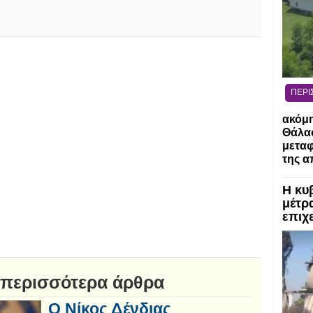
ΠΕΡΙ
ακόμη
Θάλασ
μεταφ
της α
Η κυ
μέτρα
επιχε
 περισσότερα άρθρα
Ο Νίκος Δένδιας