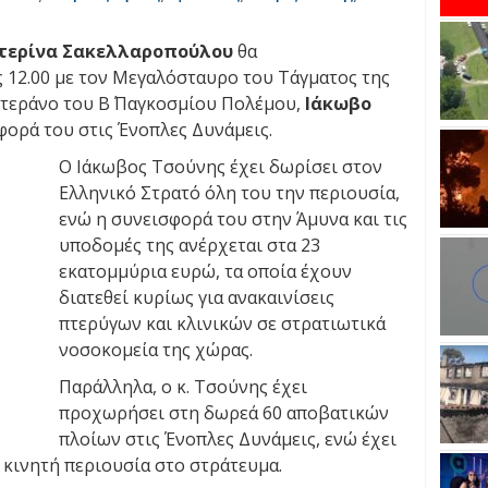
τερίνα Σακελλαροπούλου
θα
 12.00 με τον Μεγαλόσταυρο του Τάγματος της
τεράνο του Β΄ Παγκοσμίου Πολέμου,
Ιάκωβο
φορά του στις Ένοπλες Δυνάμεις.
Ο Ιάκωβος Τσούνης έχει δωρίσει στον
Ελληνικό Στρατό όλη του την περιουσία,
ενώ η συνεισφορά του στην Άμυνα και τις
υποδομές της ανέρχεται στα 23
εκατομμύρια ευρώ, τα οποία έχουν
διατεθεί κυρίως για ανακαινίσεις
πτερύγων και κλινικών σε στρατιωτικά
νοσοκομεία της χώρας.
Παράλληλα, ο κ. Τσούνης έχει
προχωρήσει στη δωρεά 60 αποβατικών
πλοίων στις Ένοπλες Δυνάμεις, ενώ έχει
ι κινητή περιουσία στο στράτευμα.