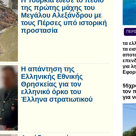
Η Τουρκία έθεσε το πεδίο
της πρώτης μάχης του
Μεγάλου Αλεξάνδρου με
τους Πέρσες υπό ιστορική
προστασία
ΠΕΡΙ
τα ελ
τα ει
αποτα
επενδ
για λ
Η απάντηση της
Εφορί
Ελληνικής Εθνικής
Θρησκείας για τον
55χρ
ελληνικό όρκο του
τον 
για 
Έλληνα στρατιωτικού