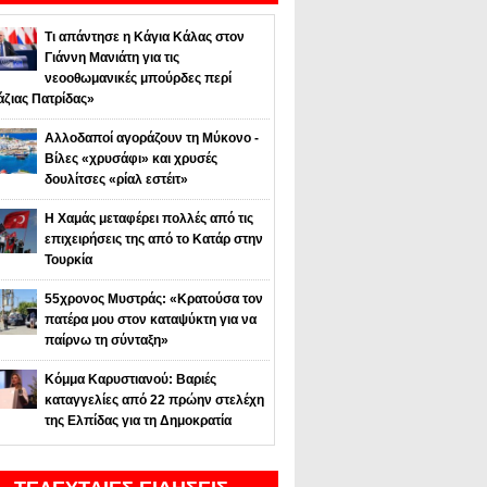
Τι απάντησε η Κάγια Κάλας στον
Γιάννη Μανιάτη για τις
νεοοθωμανικές μπούρδες περί
άζιας Πατρίδας»
Αλλοδαποί αγοράζουν τη Μύκονο -
Βίλες «χρυσάφι» και χρυσές
δουλίτσες «ρίαλ εστέιτ»
Η Χαμάς μεταφέρει πολλές από τις
επιχειρήσεις της από το Κατάρ στην
Τουρκία
55χρονος Μυστράς: «Κρατούσα τον
πατέρα μου στον καταψύκτη για να
παίρνω τη σύνταξη»
Κόμμα Καρυστιανού: Βαριές
καταγγελίες από 22 πρώην στελέχη
της Ελπίδας για τη Δημοκρατία