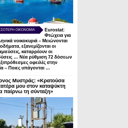
Eurostat:
ΣΣΟΤΕΡΗ ΟΙΚΟΝΟΜΙΑ
Φτώχεια για
ληνικά νοικοκυριά – Μειώνονται
σοδήματα, εξανεμίζονται οι
μιεύσεις, καταρρέουν οι
...
ύσεις
Νέα ρύθμιση 72 δόσεων
ηξιπρόθεσμες οφειλές στην
...
α – Ποιες υπάγονται
ονος Μυστράς: «Κρατούσα
πατέρα μου στον καταψύκτη
να παίρνω τη σύνταξη»