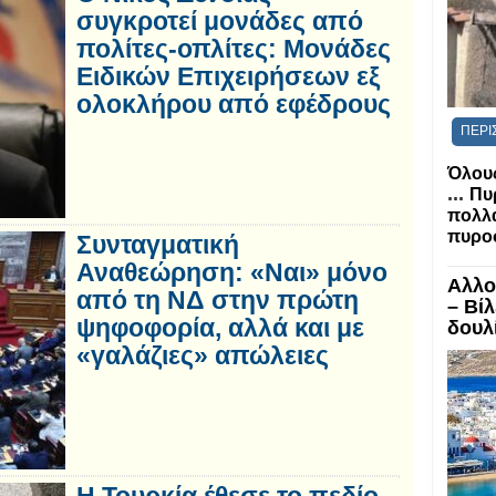
συγκροτεί μονάδες από
πολίτες-οπλίτες: Μονάδες
Ειδικών Επιχειρήσεων εξ
ολοκλήρου από εφέδρους
ΠΕΡΙ
Όλους
...
Πυ
πολλα
πυροσ
Συνταγματική
Αναθεώρηση: «Ναι» μόνο
Αλλο
από τη ΝΔ στην πρώτη
– Βί
ψηφοφορία, αλλά και με
δουλί
«γαλάζιες» απώλειες