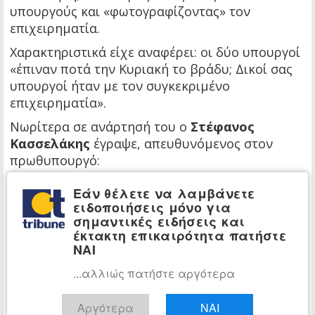
υπουργούς και «φωτογραφίζοντας» τον
επιχειρηματία.
Χαρακτηριστικά είχε αναφέρει: οι δύο υπουργοί
«έπιναν ποτά την Κυριακή το βράδυ; Δικοί σας
υπουργοί ήταν με τον συγκεκριμένο
επιχειρηματία».
Νωρίτερα σε ανάρτησή του ο
Στέφανος
Κασσελάκης
έγραψε, απευθυνόμενος στον
πρωθυπουργό:
«Τι δουλειά είχαν την Κυριακή το βράδυ οι δύο
Εάν θέλετε να λαμβάνετε
πιο στενοί του συνεργάτες (Παπασταύρου –
ειδοποιήσεις μόνο για
Μπρατάκος) στο σπίτι του επιχειρηματία που
σημαντικές ειδήσεις και
έκτακτη επικαιρότητα πατήστε
κατηγορούν ως «οικονομικά συμφέροντα που
ΝΑΙ
θέλουν να μας ρίξουν»;».
...αλλιώς πατήστε αργότερα
Αργότερα
ΝΑΙ