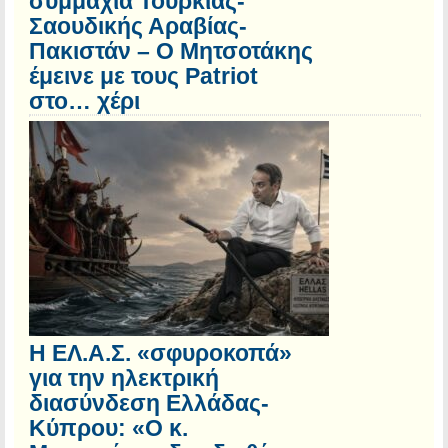
συμμαχία Τουρκίας-
Σαουδικής Αραβίας-
Πακιστάν – Ο Μητσοτάκης
έμεινε με τους Patriot
στο… χέρι
Η ΕΛ.Α.Σ. «σφυροκοπά»
για την ηλεκτρική
διασύνδεση Ελλάδας-
Κύπρου: «Ο κ.