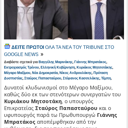
ΔΕΙΤΕ ΠΡΩΤΟΙ
ΟΛΑ ΤΑ ΝΕΑ ΤΟΥ TRIBUNE ΣΤΟ
GOOGLE NEWS
Διαβάστε σχετικά για
Βαγγέλης Μαρινάκης
,
Γιάννης Μπρατάκος
,
Εκτροχιασμός Τρένου
,
Ελληνική Κυβέρνηση
,
Κυριάκος Μητσοτάκης
,
Μέγαρο Μαξίμου
,
Νέα Δημοκρατία
,
Νίκος Ανδρουλάκης
,
Πρόταση
Δυσπιστίας
,
Σταύρος Παπασταύρου
,
Στέφανος Κασσελάκης
,
Τέμπη
,
Δυνατοί κλυδωνισμοί στο Μέγαρο Μαξίμου,
καθώς δύο εκ των στενότερων συνεργατών του
Κυριάκου Μητσοτάκη
, ο υπουργός
Επικρατείας
Σταύρος Παπασταύρου
και ο
υφυπουργός παρά τω Πρωθυπουργώ
Γιάννης
Μπρατάκος
αποπέμφθηκαν από την