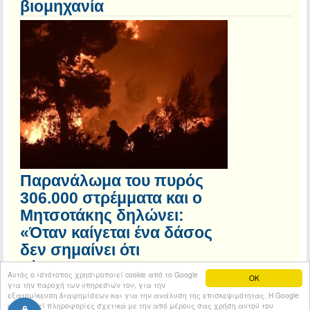
βιομηχανία
Παρανάλωμα του πυρός
306.000 στρέμματα και ο
Μητσοτάκης δηλώνει:
«Όταν καίγεται ένα δάσος
δεν σημαίνει ότι
χάνεται…»
Αυτός ο ιστότοπος χρησιμοποιεί cookie από το Google
OK
για την παροχή των υπηρεσιών του, για την
εξατομίκευση διαφημίσεων και για την ανάλυση της επισκεψιμότητας. Η Google
κοινοποιεί πληροφορίες σχετικά με την από μέρους σας χρήση αυτού του