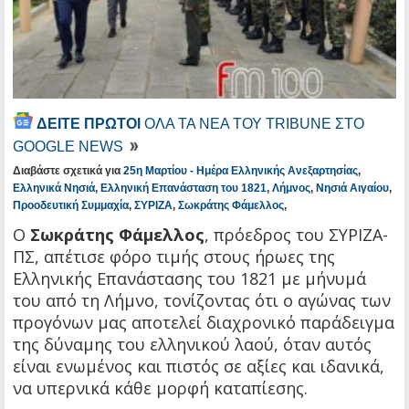
ΔΕΙΤΕ ΠΡΩΤΟΙ
ΟΛΑ ΤΑ ΝΕΑ ΤΟΥ TRIBUNE ΣΤΟ
GOOGLE NEWS
Διαβάστε σχετικά για
25η Μαρτίου - Ημέρα Ελληνικής Ανεξαρτησίας
,
Ελληνικά Νησιά
,
Ελληνική Επανάσταση του 1821
,
Λήμνος
,
Νησιά Αιγαίου
,
Προοδευτική Συμμαχία
,
ΣΥΡΙΖΑ
,
Σωκράτης Φάμελλος
,
Ο
Σωκράτης Φάμελλος
, πρόεδρος του ΣΥΡΙΖΑ-
ΠΣ, απέτισε φόρο τιμής στους ήρωες της
Ελληνικής Επανάστασης του 1821 με μήνυμά
του από τη Λήμνο, τονίζοντας ότι ο αγώνας των
προγόνων μας αποτελεί διαχρονικό παράδειγμα
της δύναμης του ελληνικού λαού, όταν αυτός
είναι ενωμένος και πιστός σε αξίες και ιδανικά,
να υπερνικά κάθε μορφή καταπίεσης.