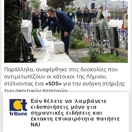
Παράλληλα, αναφέρθηκε στις δυσκολίες που
αντιμετωπίζουν οι κάτοικοι της Λήμνου,
στέλνοντας ένα
«SOS»
για την ανάγκη στήριξης
των ακριτικών περιοχών.
«Μια ισχυρή πατρίδα απαιτεί ισχυρή κοινωνία.
Εάν θέλετε να λαμβάνετε
ειδοποιήσεις μόνο για
»Στα ακριτικά νησιά αυτό σημαίνει κίνητρα για
σημαντικές ειδήσεις και
γιατρούς και δασκάλους, φορολογικές
έκτακτη επικαιρότητα πατήστε
ΝΑΙ
ελαφρύνσεις, αξιόπιστες ακτοπλοϊκές συνδέσεις
και μια Πολιτεία που νοιάζεται για την