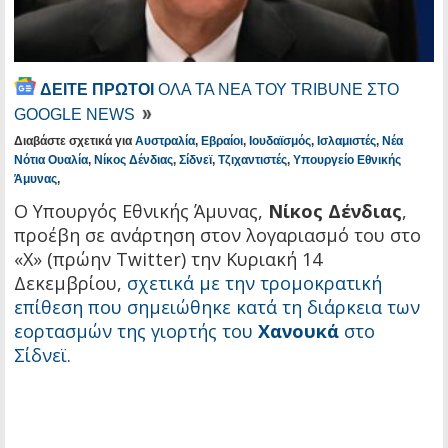
ΔΕΙΤΕ ΠΡΩΤΟΙ
ΟΛΑ ΤΑ ΝΕΑ ΤΟΥ TRIBUNE ΣΤΟ
GOOGLE NEWS
Διαβάστε σχετικά για
Αυστραλία
,
Εβραίοι
,
Ιουδαϊσμός
,
Ισλαμιστές
,
Νέα
Νότια Ουαλία
,
Νίκος Δένδιας
,
Σίδνεϊ
,
Τζιχαντιστές
,
Υπουργείο Εθνικής
Άμυνας
,
Ο Υπουργός Εθνικής Άμυνας,
Νίκος Δένδιας
,
προέβη σε ανάρτηση στον λογαριασμό του στο
«Χ» (πρώην Twitter) την Κυριακή 14
Δεκεμβρίου,
σχετικά με την τρομοκρατική
επίθεση που σημειώθηκε κατά τη διάρκεια των
εορτασμών της γιορτής του
Χανουκά
στο
Σίδνεϊ
.