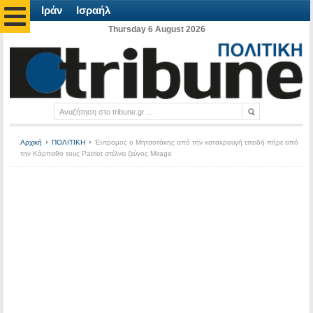
Ιράν
Ισραήλ
Thursday 6 August 2026
Αρχική
ΠΟΛΙΤΙΚΗ
Έντρομος ο Μητσοτάκης από την κατακραυγή επειδή πήρε από
την Κάρπαθο τους Patriot στέλνει ζεύγος Mirage