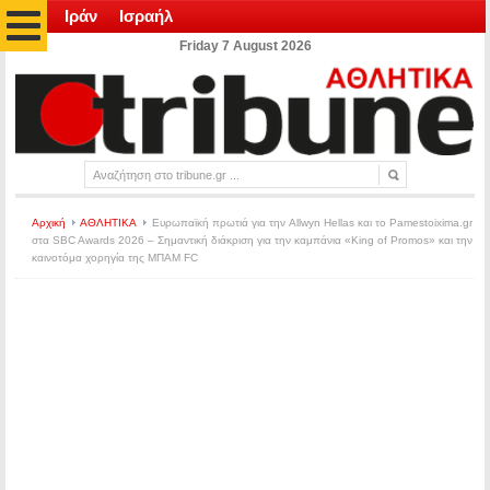
Ιράν
Ισραήλ
Friday 7 August 2026
Αρχική
ΑΘΛΗΤΙΚΑ
Ευρωπαϊκή πρωτιά για την Allwyn Hellas και το Pamestoixima.gr
στα SBC Awards 2026 – Σημαντική διάκριση για την καμπάνια «King of Promos» και την
καινοτόμα χορηγία της ΜΠΑΜ FC