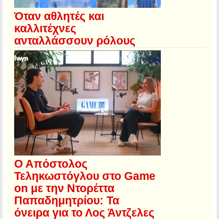
Όταν αθλητές και
καλλιτέχνες
ανταλλάσσουν ρόλους
Ο Απόστολος
Τεληκωστόγλου στο Game
on με την Ντορέττα
Παπαδημητρίου: Τα
όνειρα για το Λος Άντζελες