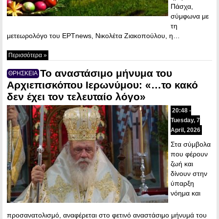
Πάσχα,
σύμφωνα με
τη
μετεωρολόγο του ΕΡΤnews, Νικολέτα Ζιακοπούλου, η…
Περισσότερα »
Το αναστάσιμο μήνυμα του
ΘΡΗΣΚΕΙΑ
Αρχιεπισκόπου Ιερωνύμου: «…το κακό
δεν έχει τον τελευταίο λόγο»
20:48 -
Tuesday, 7
April, 2026
Στα σύμβολα
που φέρουν
ζωή και
δίνουν στην
ύπαρξη
νόημα και
προσανατολισμό, αναφέρεται στο φετινό αναστάσιμο μήνυμά του