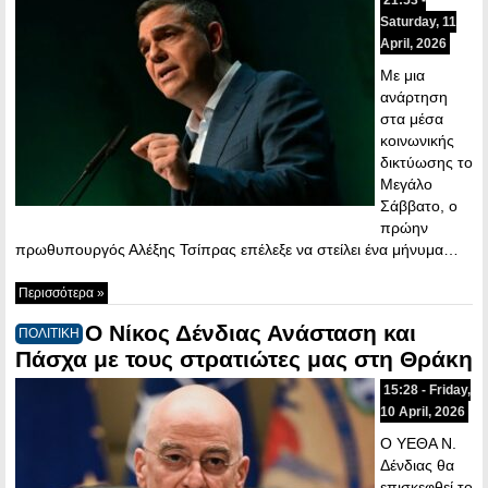
Saturday, 11
April, 2026
Με μια
ανάρτηση
στα μέσα
κοινωνικής
δικτύωσης το
Μεγάλο
Σάββατο, ο
πρώην
πρωθυπουργός Αλέξης Τσίπρας επέλεξε να στείλει ένα μήνυμα…
Περισσότερα »
Ο Νίκος Δένδιας Ανάσταση και
ΠΟΛΙΤΙΚΗ
Πάσχα με τους στρατιώτες μας στη Θράκη
15:28 - Friday,
10 April, 2026
Ο ΥΕΘΑ Ν.
Δένδιας θα
επισκεφθεί το