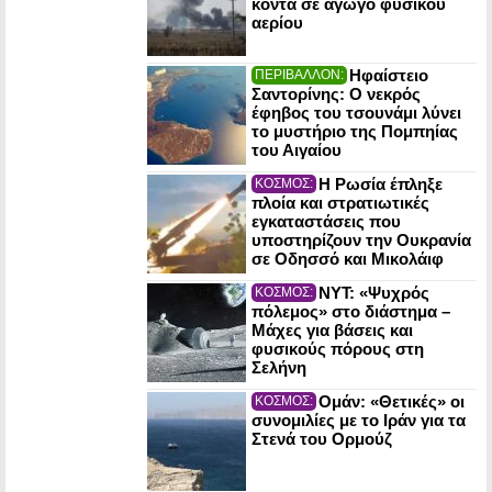
κοντά σε αγωγό φυσικού
αερίου
Ηφαίστειο
ΠΕΡΙΒΑΛΛΟΝ:
Σαντορίνης: Ο νεκρός
έφηβος του τσουνάμι λύνει
το μυστήριο της Πομπηίας
του Αιγαίου
Η Ρωσία έπληξε
ΚΟΣΜΟΣ:
πλοία και στρατιωτικές
εγκαταστάσεις που
υποστηρίζουν την Ουκρανία
σε Οδησσό και Μικολάιφ
NYT: «Ψυχρός
ΚΟΣΜΟΣ:
πόλεμος» στο διάστημα –
Μάχες για βάσεις και
φυσικούς πόρους στη
Σελήνη
Ομάν: «Θετικές» οι
ΚΟΣΜΟΣ:
συνομιλίες με το Ιράν για τα
Στενά του Ορμούζ