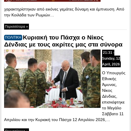
χαρακτηρίστηκαν από εικόνες γεμάτες δύναμη και έμπνευση. Από
την Κοιλάδα των Ρωμιών…
Περισσότερα »
Κυριακή του Πάσχα ο Νίκος
ΠΟΛΙΤΙΚΗ
Δένδιας με τους ακρίτες μας στα σύνορα
21:31 -
Sunday, 12
April, 2026
Ο Υπουργός
Εθνικής
Άμυνας,
Νίκος
Δένδιας,
επισκέφτηκε
το Μεγάλο
Σάββατο 11
Απριλίου και την Κυριακή του Πάσχα 12 Απριλίου 2026,…