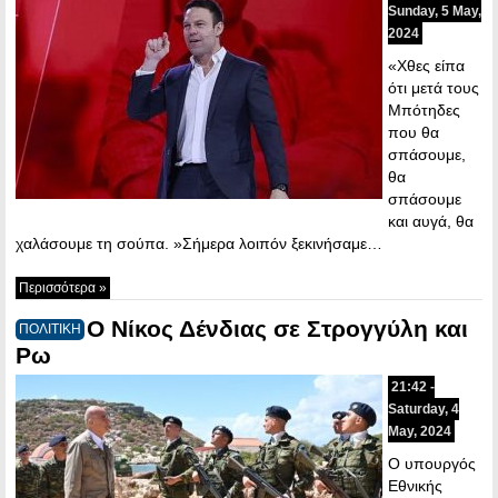
Sunday, 5 May,
2024
«Χθες είπα
ότι μετά τους
Μπότηδες
που θα
σπάσουμε,
θα
σπάσουμε
και αυγά, θα
χαλάσουμε τη σούπα. »Σήμερα λοιπόν ξεκινήσαμε…
Περισσότερα »
Ο Νίκος Δένδιας σε Στρογγύλη και
ΠΟΛΙΤΙΚΗ
Ρω
21:42 -
Saturday, 4
May, 2024
Ο υπουργός
Εθνικής