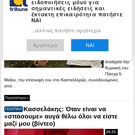
ειδοποιήσεις μόνο για
μας»
σημαντικές ειδήσεις και
20:48 -
έκτακτη επικαιρότητα πατήστε
Sunday, 5 May,
ΝΑΙ
2024
...αλλιώς πατήστε αργότερα
Ο υπουργός
Εθνικής
Άμυνας,
Αργότερα
ΝΑΙ
Νίκος
Δένδιας,
συνέχισε την
Κυριακή του
Πάσχα 5
Μαΐου, την επίσκεψή του στο Καστελλόριζο, συνοδευόμενος
από…
Περισσότερα »
Κασσελάκης: Όταν είναι να
ΠΟΛΙΤΙΚΗ
«σπάσουμε» αυγά θέλω όλοι να είστε
μαζί μου (βίντεο)
20:25 -