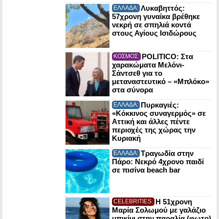
Λυκαβηττός:
ΕΛΛΑΔΑ:
57χρονη γυναίκα βρέθηκε
νεκρή σε σπηλιά κοντά
στους Αγίους Ισιδώρους
POLITICO: Στα
ΚΟΣΜΟΣ:
χαρακώματα Μελόνι-
Σάντσεθ για το
μεταναστευτικό – «Μπλόκο»
στα σύνορα
Πυρκαγιές:
ΕΛΛΑΔΑ:
«Κόκκινος συναγερμός» σε
Αττική και άλλες πέντε
περιοχές της χώρας την
Κυριακή
Τραγωδία στην
ΕΛΛΑΔΑ:
Πάρο: Νεκρό 4χρονο παιδί
σε πισίνα beach bar
Η 51χρονη
CELEBRITIES:
Μαρία Σολωμού με γαλάζιο
μπικίνι στην παραλία (φωτο)