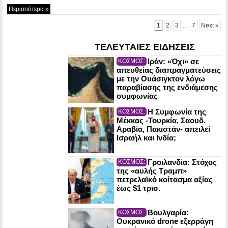
Περισσότερα »
1
2
3
…
7
Next »
ΤΕΛΕΥΤΑΙΕΣ ΕΙΔΗΣΕΙΣ
Ιράν: «Όχι» σε
ΚΟΣΜΟΣ:
απευθείας διαπραγματεύσεις
με την Ουάσιγκτον λόγω
παραβίασης της ενδιάμεσης
συμφωνίας
Η Συμφωνία της
ΚΟΣΜΟΣ:
Μέκκας -Τουρκία, Σαουδ.
Αραβία, Πακιστάν- απειλεί
Ισραήλ και Ινδία;
Γροιλανδία: Στόχος
ΚΟΣΜΟΣ:
της «αυλής Τραμπ»
πετρελαϊκό κοίτασμα αξίας
έως $1 τρισ.
Βουλγαρία:
ΚΟΣΜΟΣ:
Ουκρανικό drone εξερράγη