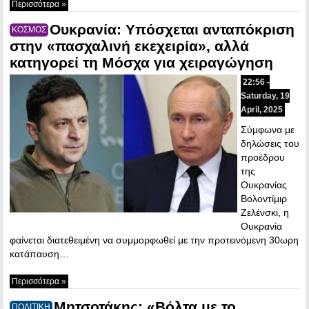
Περισσότερα »
Ουκρανία: Υπόσχεται ανταπόκριση
ΚΟΣΜΟΣ
στην «πασχαλινή εκεχειρία», αλλά
κατηγορεί τη Μόσχα για χειραγώγηση
22:56 -
Saturday, 19
April, 2025
Σύμφωνα με
δηλώσεις του
προέδρου
της
Ουκρανίας
Βολοντίμιρ
Ζελένσκι, η
Ουκρανία
φαίνεται διατεθειμένη να συμμορφωθεί με την προτεινόμενη 30ωρη
κατάπαυση…
Περισσότερα »
Μητσοτάκης: «Βόλτα με το
ΠΟΛΙΤΙΚΗ