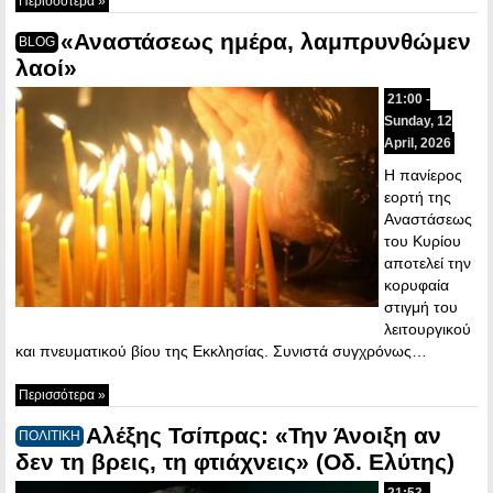
Περισσότερα »
«Αναστάσεως ημέρα, λαμπρυνθώμεν
BLOG
λαοί»
21:00 -
Sunday, 12
April, 2026
Η πανίερος
εορτή της
Αναστάσεως
του Κυρίου
αποτελεί την
κορυφαία
στιγμή του
λειτουργικού
και πνευματικού βίου της Εκκλησίας. Συνιστά συγχρόνως…
Περισσότερα »
Αλέξης Τσίπρας: «Την Άνοιξη αν
ΠΟΛΙΤΙΚΗ
δεν τη βρεις, τη φτιάχνεις» (Οδ. Ελύτης)
21:53 -