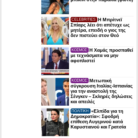
Η Μπρίτνεϊ
CELEBRITIES:
Σπίαρς λέει ότι απέτυχε ως
μητέρα, επειδή ο γιος της
δεν πιστεύει στον Θεό
Η Χαμάς προσπαθεί
ΚΟΣΜΟΣ:
με τεχνάσματα να μην
αφοπλιστεί
Μετωπική
ΚΟΣΜΟΣ:
σύγκρουση Ιταλίας-Ισπανίας
για την αναστολή της
Σένγκεν – Σκληρές δηλώσεις
και απειλές
«Ελπίδα για τη
ΠΟΛΙΤΙΚΗ:
Δημοκρατία»: Σφοδρή
επίθεση Αυγερινού κατά
Καρυστιανού και Γρατσία