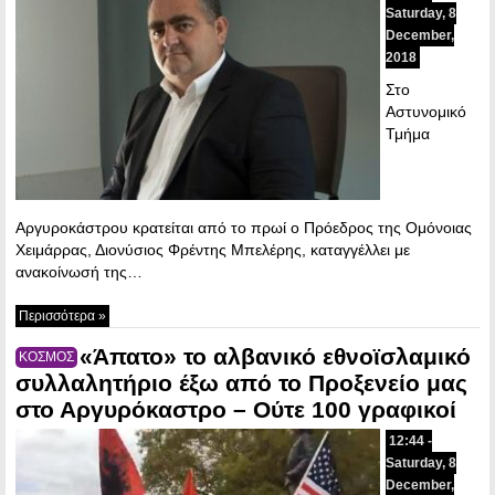
Saturday, 8
December,
2018
Στο
Αστυνομικό
Τμήμα
Αργυροκάστρου κρατείται από το πρωί ο Πρόεδρος της Ομόνοιας
Χειμάρρας, Διονύσιος Φρέντης Μπελέρης, καταγγέλλει με
ανακοίνωσή της…
Περισσότερα »
«Άπατο» το αλβανικό εθνοϊσλαμικό
ΚΟΣΜΟΣ
συλλαλητήριο έξω από το Προξενείο μας
στο Αργυρόκαστρο – Ούτε 100 γραφικοί
12:44 -
Saturday, 8
December,