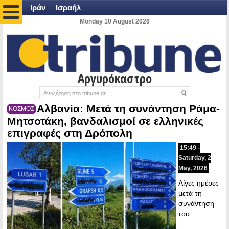
Ιράν
Ισραήλ
Monday 10 August 2026
Αργυρόκαστρο
Αλβανία: Μετά τη συνάντηση Ράμα-
ΚΟΣΜΟΣ
Μητσοτάκη, βανδαλισμοί σε ελληνικές
επιγραφές στη Δρόπολη
15:49 -
Saturday, 2
May, 2026
Λίγες ημέρες
μετά τη
συνάντηση
του