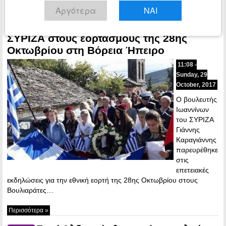
Περισσότερα »
Αργότερα
ΝΑΙ
Ο βουλευτής Καραγιάννης του
ΠΟΛΙΤΙΚΗ
ΣΥΡΙΖΑ στους εορτασμούς της 28ης
Οκτωβρίου στη Βόρεια Ήπειρο
11:08 -
Sunday, 29
October, 2017
Ο βουλευτής
Ιωαννίνων
του ΣΥΡΙΖΑ
Γιάννης
Καραγιάννης
παρευρέθηκε
στις
επετειακές
εκδηλώσεις για την εθνική εορτή της 28ης Οκτωβρίου στους
Βουλιαράτες…
Περισσότερα »