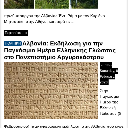
πρωθυπουργού της Αλβανίας Έντι Ράμα με τον Κυριάκο
Μητσοτάκη στην Αθήνα, και παρά τις…
Περισσότερα »
Αλβανία: Εκδήλωση για την
ΠΟΛΙΤΙΚΗ
Παγκόσμια Ημέρα Ελληνικής Γλώσσας
στο Πανεπιστήμιο Αργυροκάστρου
20:06 -
Saturday, 8
February,
2020
Στην
Παγκόσμια
Ημέρα της
Ελληνική
Γλώσσας (9
Φεβρουαρίου) ήταν αφιερωμένη εκδήλωση στην Αλβανία που έγινε