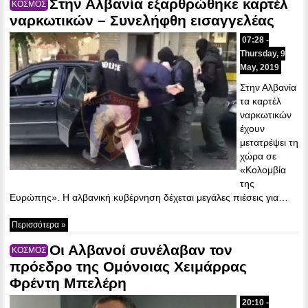
Στην Αλβανία εξαρθρώθηκε καρτέλ
ΚΟΣΜΟΣ
ναρκωτικών – Συνελήφθη εισαγγελέας
07:28 -
Thursday, 9
May, 2019
Στην Αλβανία
τα καρτέλ
ναρκωτικών
έχουν
μετατρέψει τη
χώρα σε
«Κολομβία
της
Ευρώπης». Η αλβανική κυβέρνηση δέχεται μεγάλες πιέσεις για…
Περισσότερα »
Οι Αλβανοί συνέλαβαν τον
ΚΟΣΜΟΣ
πρόεδρο της Ομόνοιας Χειμάρρας
Φρέντη Μπελέρη
20:10 -