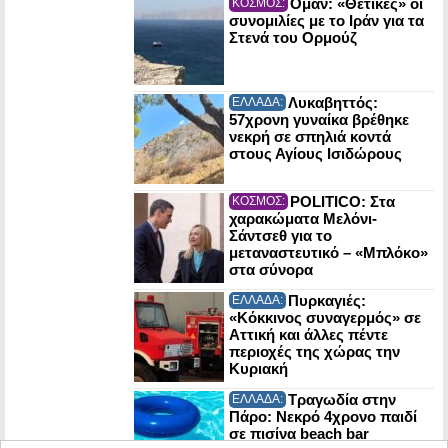
Ομάν: «Θετικές» οι
ΚΟΣΜΟΣ:
συνομιλίες με το Ιράν για τα
Στενά του Ορμούζ
Λυκαβηττός:
ΕΛΛΑΔΑ:
57χρονη γυναίκα βρέθηκε
νεκρή σε σπηλιά κοντά
στους Αγίους Ισιδώρους
POLITICO: Στα
ΚΟΣΜΟΣ:
χαρακώματα Μελόνι-
Σάντσεθ για το
μεταναστευτικό – «Μπλόκο»
στα σύνορα
Πυρκαγιές:
ΕΛΛΑΔΑ:
«Κόκκινος συναγερμός» σε
Αττική και άλλες πέντε
περιοχές της χώρας την
Κυριακή
Τραγωδία στην
ΕΛΛΑΔΑ:
Πάρο: Νεκρό 4χρονο παιδί
σε πισίνα beach bar