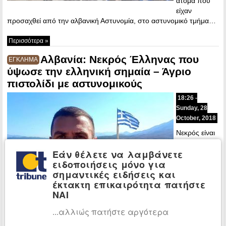
άτομα που
είχαν
προσαχθεί από την αλβανική Αστυνομία, στο αστυνομικό τμήμα…
Περισσότερα »
Αλβανία: Νεκρός Έλληνας που
ΕΓΚΛΗΜΑ
ύψωσε την ελληνική σημαία – Άγριο
πιστολίδι με αστυνομικούς
18:26 -
Sunday, 28
October, 2018
Νεκρός είναι
σύμφωνα με
Εάν θέλετε να λαμβάνετε
τα αλβανικά
ειδοποιήσεις μόνο για
ΜΜΕ ο
σημαντικές ειδήσεις και
ομογενής
έκτακτη επικαιρότητα πατήστε
που ύψωσε
ΝΑΙ
την ελληνική
σημαία στο
...αλλιώς πατήστε αργότερα
χωριό Βουλιαράτες στην Αλβανία, ύστερα…