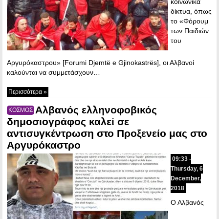
κοινωνικά
δίκτυα, όπως
το «Φόρουμ
των Παιδιών
του
Αργυρόκαστρου» [Forumi Djemtë e Gjinokastrës], οι Αλβανοί
καλούνται να συμμετάσχουν…
Περισσότερα »
Αλβανός ελληνοφοβικός
ΚΟΣΜΟΣ
δημοσιογράφος καλεί σε
αντισυγκέντρωση στο Προξενείο μας στο
Αργυρόκαστρο
09:33 -
Thursday, 6
December,
2018
Ο Αλβανός