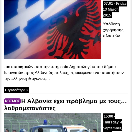
07:01 - Friday,
13 March,
2015
Υπόθεση
χορήγησης
πλαστών
πιστοποιητικών από την υπηρεσία Δημοτολογίου του δήμου
Ιωαννιτών προς Αλβανούς πολίτες, προκειμένου να αποκτήσουν
την ελληνική ιθαγένεια,…
Περισσότερα »
Η Αλβανία έχει πρόβλημα με τους…
ΚΟΣΜΟΣ
λαθρομετανάστες
15:00 -
Thursday, 4
September,