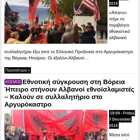
2018
«Άπατο»
πήγε το
περιβόητο
εθνικιστικό
αλβανικό
συλλαλητήριο έξω από το Ελληνικό Προξενείο στο Αργυρόκαστρο
της Βόρειας Ηπείρου. Οι έξαλλοι Αλβανοί…
Περισσότερα »
Εθνοτική σύγκρουση στη Βόρεια
ΚΟΣΜΟΣ
Ήπειρο στήνουν Αλβανοί εθνοϊσλαμιστές
– Καλούν σε συλλαλητήριο στο
Αργυρόκαστρο
18:09 - Friday,
7 December,
2018
Μέσα από