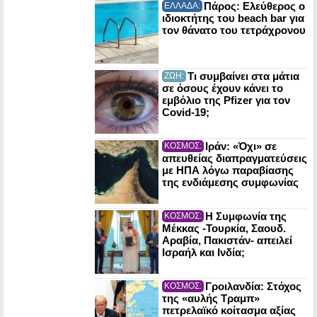
Πάρος: Ελεύθερος ο
ΕΛΛΑΔΑ:
ιδιοκτήτης του beach bar για
τον θάνατο του τετράχρονου
Τι συμβαίνει στα μάτια
ΖΩΗ:
σε όσους έχουν κάνει το
εμβόλιο της Pfizer για τον
Covid-19;
Ιράν: «Όχι» σε
ΚΟΣΜΟΣ:
απευθείας διαπραγματεύσεις
με ΗΠΑ λόγω παραβίασης
της ενδιάμεσης συμφωνίας
Η Συμφωνία της
ΚΟΣΜΟΣ:
Μέκκας -Τουρκία, Σαουδ.
Αραβία, Πακιστάν- απειλεί
Ισραήλ και Ινδία;
Γροιλανδία: Στόχος
ΚΟΣΜΟΣ:
της «αυλής Τραμπ»
πετρελαϊκό κοίτασμα αξίας