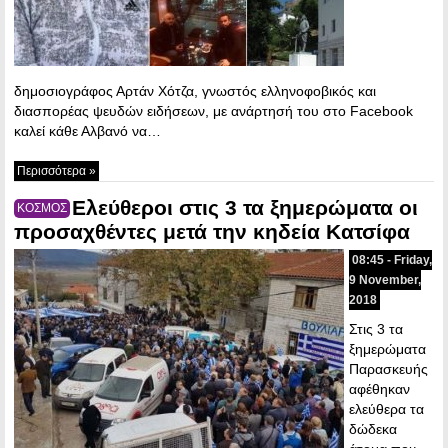
δημοσιογράφος Αρτάν Χότζα, γνωστός ελληνοφοβικός και
διασπορέας ψευδών ειδήσεων, με ανάρτησή του στο Facebook
καλεί κάθε Αλβανό να…
Περισσότερα »
Ελεύθεροι στις 3 τα ξημερώματα οι
ΚΟΣΜΟΣ
προσαχθέντες μετά την κηδεία Κατσίφα
08:45 - Friday,
9 November,
2018
Στις 3 τα
ξημερώματα
Παρασκευής
αφέθηκαν
ελεύθερα τα
δώδεκα