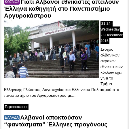
Γιατί Αλβανοί εθνικιστές απειλούν
ΚΟΣΜΟΣ
Έλληνα καθηγητή στο Πανεπιστήμιο
Αργυροκάστρου
21:24 -
Wednesday,
23 December,
2015
Στόχος
αλβανικών
ακραίων
εθνικιστικών
κύκλων έχει
γίνει το
Τμήμα
Ελληνικής Γλώσσας, Λογοτεχνίας και Ελληνικού Πολιτισμού στο
πανεπιστήμιο του Αργυροκάστρου με…
Περισσότερα »
Αλβανοί αποκτούσαν
ΕΛΛΑΔΑ
“φαντάσματα” Έλληνες προγόνους