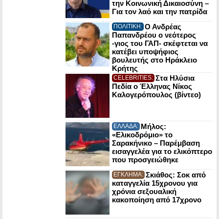
την Κοινωνική Δικαιοσύνη –
Για τον λαό και την πατρίδα
Ο Ανδρέας
ΠΟΛΙΤΙΚΗ:
Παπανδρέου ο νεότερος
-γιος του ΓΑΠ- σκέφτεται να
κατέβει υποψήφιος
βουλευτής στο Ηράκλειο
Κρήτης
Στα Ηλύσια
CELEBRITIES:
Πεδία ο Έλληνας Νίκος
Καλογερόπουλος (βίντεο)
Μήλος:
ΕΛΛΑΔΑ:
«Ελικοδρόμιο» το
Σαρακήνικο – Παρέμβαση
εισαγγελέα για το ελικόπτερο
που προσγειώθηκε
Σκιάθος: Σοκ από
ΕΓΚΛΗΜΑ:
καταγγελία 15χρονου για
χρόνια σεξουαλική
κακοποίηση από 17χρονο