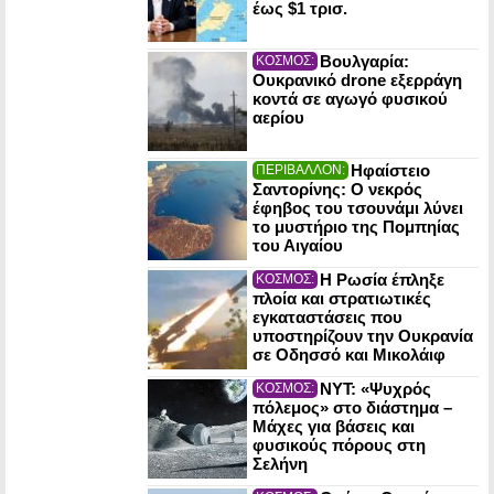
έως $1 τρισ.
Βουλγαρία:
ΚΟΣΜΟΣ:
Ουκρανικό drone εξερράγη
κοντά σε αγωγό φυσικού
αερίου
Ηφαίστειο
ΠΕΡΙΒΑΛΛΟΝ:
Σαντορίνης: Ο νεκρός
έφηβος του τσουνάμι λύνει
το μυστήριο της Πομπηίας
του Αιγαίου
Η Ρωσία έπληξε
ΚΟΣΜΟΣ:
πλοία και στρατιωτικές
εγκαταστάσεις που
υποστηρίζουν την Ουκρανία
σε Οδησσό και Μικολάιφ
NYT: «Ψυχρός
ΚΟΣΜΟΣ:
πόλεμος» στο διάστημα –
Μάχες για βάσεις και
φυσικούς πόρους στη
Σελήνη