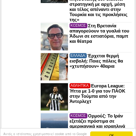
στρατηγική με αρχή, μέση
και τέλος απέναντι στην
Τουρκία και τις προκλήσεις
της»
Στη Βρετανία
ΚΟΣΜΟΣ:
απαγορεύουν τα γυαλιά του
Άδωνι σε εστιατόρια, παμπ
και θέατρα
Έρχεται θερμή
ΕΛΛΑΔΑ:
εισβολή: Ποιες πόλεις θα
«χτυπήσουν» 40αρια
Europa League:
ΑΘΛΗΤΙΚΑ:
Ήττα με 1-0 για τον ΠΑΟΚ
στην Τούμπα από την
Άντερλεχτ
Ορμούζ: Το Ιράν
ΚΟΣΜΟΣ:
εξετάζει πρόστιμα σε
αμερικανικά και ισραηλινά
πλοία που θα το διασχίζουν
Αυτός ο ιστότοπος χρησιμοποιεί cookie από το Google
OK