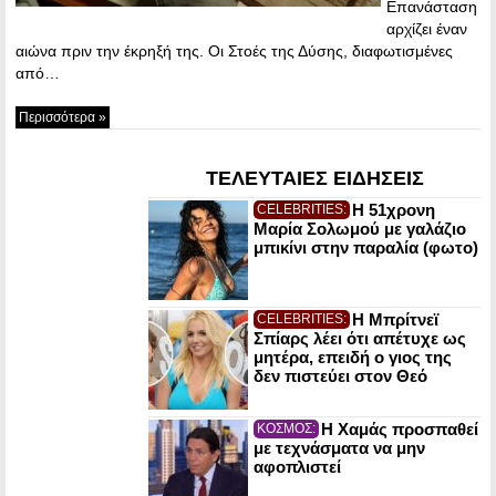
Επανάσταση
αρχίζει έναν
αιώνα πριν την έκρηξή της. Οι Στοές της Δύσης, διαφωτισμένες
από…
Περισσότερα »
ΤΕΛΕΥΤΑΙΕΣ ΕΙΔΗΣΕΙΣ
Η 51χρονη
CELEBRITIES:
Μαρία Σολωμού με γαλάζιο
μπικίνι στην παραλία (φωτο)
Η Μπρίτνεϊ
CELEBRITIES:
Σπίαρς λέει ότι απέτυχε ως
μητέρα, επειδή ο γιος της
δεν πιστεύει στον Θεό
Η Χαμάς προσπαθεί
ΚΟΣΜΟΣ:
με τεχνάσματα να μην
αφοπλιστεί