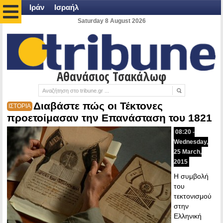
Ιράν
Ισραήλ
Saturday 8 August 2026
Αθανάσιος Τσακάλωφ
Διαβάστε πώς οι Τέκτονες
ΙΣΤΟΡΙΑ
προετοίμασαν την Επανάσταση του 1821
08:20 -
Wednesday,
25 March,
2015
Η συμβολή
του
τεκτονισμού
στην
Ελληνική