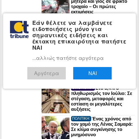
μητέρα και γιος σε φρικτό
τροχαίο – Οι πρώτες
εκτιμήσεις
πραγματογνώμονα
Εάν θέλετε να λαμβάνετε
ΠΑΣΟΚ: Έκθεση-
ΠΟΛΙΤΙΚΗ:
ειδοποιήσεις μόνο για
κόλαφος του ΟΟΣΑ διαλύει
σημαντικές ειδήσεις και
το success story της
έκτακτη επικαιρότητα πατήστε
κυβέρνησης
ΝΑΙ
...αλλιώς πατήστε αργότερα
Στα Χανιά για
ΠΟΛΙΤΙΚΗ:
διακοπές ο Κυριάκος
Μητσοτάκης
Αργότερα
ΝΑΙ
Στο 3,4% ο
ΟΙΚΟΝΟΜΙΑ:
πληθωρισμός τον Ιούλιο: Σε
στέγαση, μεταφορές και
εστίαση οι μεγαλύτερες
αυξήσεις
Ένας χρόνος από
ΠΟΛΙΤΙΚΗ:
τον χαμό της Λένας Σαμαρά:
Σε κλίμα συγκίνησης το
μνημόσυνο