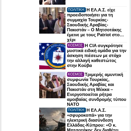
Η ΕΛ.Α.Σ. είχε
ΠΟΛΙΤΙΚΗ:
προειδοποιήσει για τη
συμμαχία Τουρκίας-
Σαουδικής Αραβίας-
Πακιστάν – Ο Μητσοτάκης
έμεινε με τους Patriot στο…
χέρι
Η CIA συγκρότησε
ΚΟΣΜΟΣ:
μυστικά ειδική ομάδα για την
άσκηση πιέσεων με στόχο
την αλλαγή καθεστώτος
στην Κούβα
Τριμερής αμυντική
ΚΟΣΜΟΣ:
συμφωνία Τουρκίας,
Σαουδικής Αραβίας και
Πακιστάν στη Μέκκα –
Ενεργοποιείται ρήτρα
αμοιβαίας συνδρομής τύπου
NATO
Η ΕΛ.Α.Σ.
ΠΟΛΙΤΙΚΗ:
«σφυροκοπά» για την
ηλεκτρική διασύνδεση
Ελλάδας-Κύπρου: «Ο κ.
Μητσοτάκης δεν διαθέτει