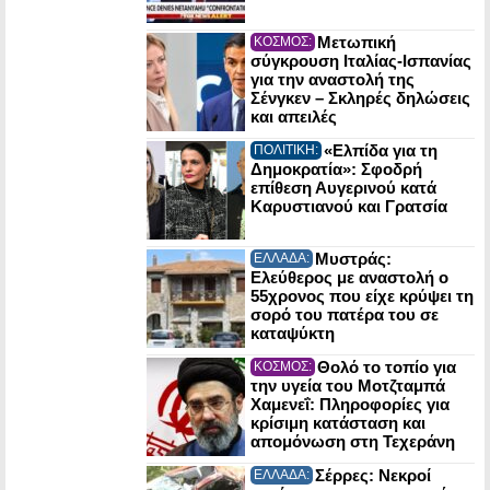
Μετωπική
ΚΟΣΜΟΣ:
σύγκρουση Ιταλίας-Ισπανίας
για την αναστολή της
Σένγκεν – Σκληρές δηλώσεις
και απειλές
«Ελπίδα για τη
ΠΟΛΙΤΙΚΗ:
Δημοκρατία»: Σφοδρή
επίθεση Αυγερινού κατά
Καρυστιανού και Γρατσία
Μυστράς:
ΕΛΛΑΔΑ:
Ελεύθερος με αναστολή ο
55χρονος που είχε κρύψει τη
σορό του πατέρα του σε
καταψύκτη
Θολό το τοπίο για
ΚΟΣΜΟΣ:
την υγεία του Μοτζταμπά
Χαμενεΐ: Πληροφορίες για
κρίσιμη κατάσταση και
απομόνωση στη Τεχεράνη
Σέρρες: Νεκροί
ΕΛΛΑΔΑ: