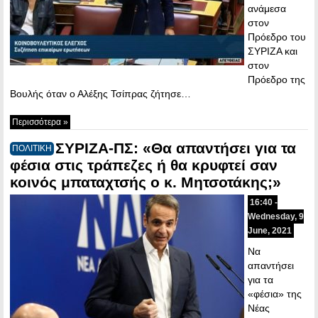
ανάμεσα
στον
Πρόεδρο του
ΣΥΡΙΖΑ και
στον
Πρόεδρο της
Βουλής όταν ο Αλέξης Τσίπρας ζήτησε…
Περισσότερα »
ΣΥΡΙΖΑ-ΠΣ: «Θα απαντήσει για τα
ΠΟΛΙΤΙΚΗ
φέσια στις τράπεζες ή θα κρυφτεί σαν
κοινός μπαταχτσής ο κ. Μητσοτάκης;»
16:40 -
Wednesday, 9
June, 2021
Να
απαντήσει
για τα
«φέσια» της
Νέας