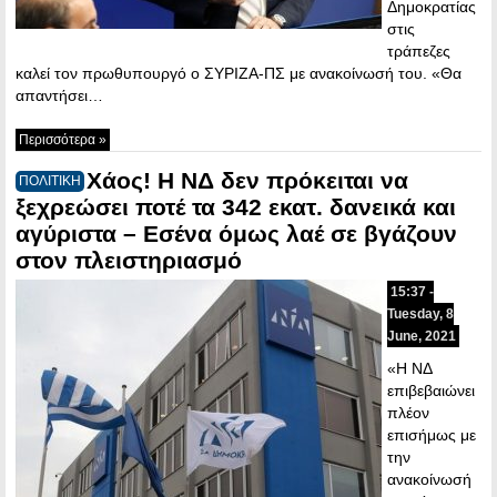
Δημοκρατίας
στις
τράπεζες
καλεί τον πρωθυπουργό ο ΣΥΡΙΖΑ-ΠΣ με ανακοίνωσή του. «Θα
απαντήσει…
Περισσότερα »
Χάος! Η ΝΔ δεν πρόκειται να
ΠΟΛΙΤΙΚΗ
ξεχρεώσει ποτέ τα 342 εκατ. δανεικά και
αγύριστα – Εσένα όμως λαέ σε βγάζουν
στον πλειστηριασμό
15:37 -
Tuesday, 8
June, 2021
«Η ΝΔ
επιβεβαιώνει
πλέον
επισήμως με
την
ανακοίνωσή