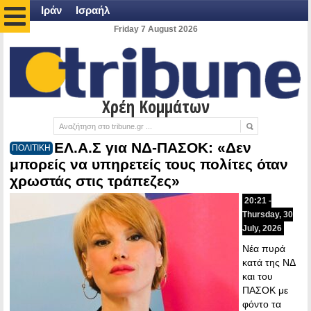
Ιράν
Ισραήλ
Friday 7 August 2026
Χρέη Κομμάτων
ΕΛ.Α.Σ για ΝΔ-ΠΑΣΟΚ: «Δεν
ΠΟΛΙΤΙΚΗ
μπορείς να υπηρετείς τους πολίτες όταν
χρωστάς στις τράπεζες»
20:21 -
Thursday, 30
July, 2026
Nέα πυρά
κατά της ΝΔ
και του
ΠΑΣΟΚ με
φόντο τα