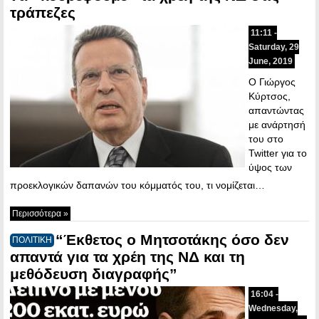
τράπεζες
11:11 -
Saturday, 29
June, 2019
Ο Γιώργος
Κύρτσος,
απαντώντας
με ανάρτησή
του στο
Twitter για το
ύψος των
προεκλογικών δαπανών του κόμματός του, τι νομίζεται…
Περισσότερα »
“Έκθετος ο Μητσοτάκης όσο δεν
ΠΟΛΙΤΙΚΗ
απαντά για τα χρέη της ΝΔ και τη
μεθόδευση διαγραφής”
16:04 -
Wednesday,