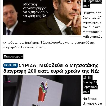
20 September,
2017
“Έκθετο όσο
δεν απαντά”
χαρακτήρισε
τον Κυριάκο
Μητσοτάκη ο
κυβερνητικός
εκπρόσωπος, Δημήτρης Τζανακόπουλος για το ρεπορτάζ της
εφημερίδας Documento για…
Περισσότερα »
ΣΥΡΙΖΑ: Μεθοδεύει ο Μητσοτάκης
ΠΟΛΙΤΙΚΗ
διαγραφή 200 εκατ. ευρώ χρεών της ΝΔ;
13:18 -
Sunday, 17
September,
2017
Να δώσει
εξηγήσεις για