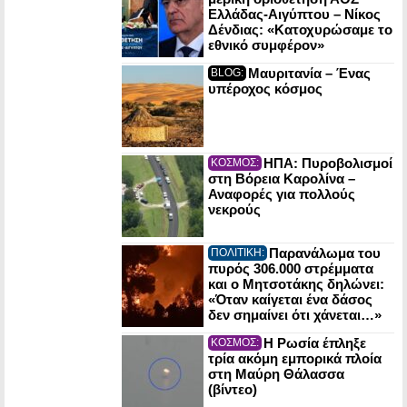
Ελλάδας-Αιγύπτου – Νίκος
Δένδιας: «Κατοχυρώσαμε το
εθνικό συμφέρον»
Μαυριτανία – Ένας
BLOG:
υπέροχος κόσμος
ΗΠΑ: Πυροβολισμοί
ΚΟΣΜΟΣ:
στη Βόρεια Καρολίνα –
Αναφορές για πολλούς
νεκρούς
Παρανάλωμα του
ΠΟΛΙΤΙΚΗ:
πυρός 306.000 στρέμματα
και ο Μητσοτάκης δηλώνει:
«Όταν καίγεται ένα δάσος
δεν σημαίνει ότι χάνεται…»
Η Ρωσία έπληξε
ΚΟΣΜΟΣ:
τρία ακόμη εμπορικά πλοία
στη Μαύρη Θάλασσα
(βίντεο)