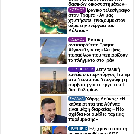
δασικών οικοσυστημάτων»
Ιρανικό τελεσίγραφο
ΚΟΣΜΟΣ:
στον Τραμπ: «Αν μας
χτυπήσετε, τινάζουμε στον
αέρα την ενέργεια του
Κόλπου»
Έντονη
ΚΟΣΜΟΣ:
αντιπαράθεση Τραμπ-
Χέγκσεθ για τις ελλείψεις
πυραύλων που περιορίζουν
τα πλήγματα στο Ιράν
Στην τελική
ΕΠΙΧΕΙΡΗΣΕΙΣ:
ευθεία ο υπερ-πύργος Trump
στο Ντουμπάι: Υπεγράφη η
σύμβαση για το έργο του 1
δισ. δολαρίων
Χάρης Δούκας: «Η
ΕΛΛΑΔΑ:
καθαριότητα της Αθήνας
είναι μάχη διαρκείας – Νέα
σχέδια και ομάδες ταχείας
παρέμβασης»
Έξι χρόνια από τη
ΠΟΛΙΤΙΚΗ:
μερική οριοθέτηση ΑΟΖ