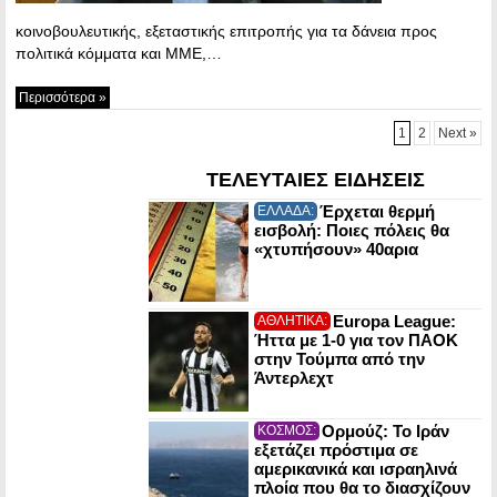
κοινοβουλευτικής, εξεταστικής επιτροπής για τα δάνεια προς
πολιτικά κόμματα και ΜΜΕ,…
Περισσότερα »
1
2
Next »
ΤΕΛΕΥΤΑΙΕΣ ΕΙΔΗΣΕΙΣ
Έρχεται θερμή
ΕΛΛΑΔΑ:
εισβολή: Ποιες πόλεις θα
«χτυπήσουν» 40αρια
Europa League:
ΑΘΛΗΤΙΚΑ:
Ήττα με 1-0 για τον ΠΑΟΚ
στην Τούμπα από την
Άντερλεχτ
Ορμούζ: Το Ιράν
ΚΟΣΜΟΣ:
εξετάζει πρόστιμα σε
αμερικανικά και ισραηλινά
πλοία που θα το διασχίζουν