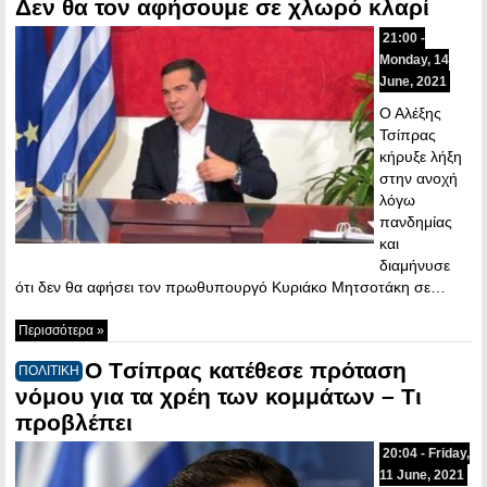
Δεν θα τον αφήσουμε σε χλωρό κλαρί
21:00 -
Monday, 14
June, 2021
Ο Αλέξης
Τσίπρας
κήρυξε λήξη
στην ανοχή
λόγω
πανδημίας
και
διαμήνυσε
ότι δεν θα αφήσει τον πρωθυπουργό Κυριάκο Μητσοτάκη σε…
Περισσότερα »
O Tσίπρας κατέθεσε πρόταση
ΠΟΛΙΤΙΚΗ
νόμου για τα χρέη των κομμάτων – Τι
προβλέπει
20:04 - Friday,
11 June, 2021