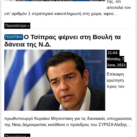
της, ότι
αποτελεί τον
υπ’ αριθμόν 1 στρατηγικό κακοπληρωτή στη χώρα, αφού…
Περισσότερα »
Ο Τσiπρας φέρνει στη Βουλή τα
ΠΟΛΙΤΙΚΗ
δάνεια της Ν.Δ.
21:04 -
Monday, 7
June, 2021
Επίκαιρη
ερώτηση
προς τον
πρωθυπουργό Κυριάκο Μητσοτάκη για τις δανειακές υποχρεώσεις
της Νέας Δημοκρατίας κατέθεσε ο πρόεδρος του ΣΥΡΙΖΑ Αλέξης…
Περισσότερα »