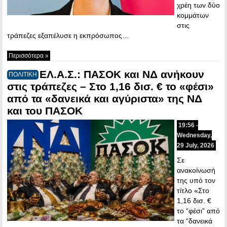
χρέη των δύο
κομμάτων
στις
τράπεζες εξαπέλυσε η εκπρόσωπος…
Περισσότερα »
ΕΛ.Α.Σ.: ΠΑΣΟΚ και ΝΔ ανήκουν
ΠΟΛΙΤΙΚΗ
στις τράπεζες – Στο 1,16 δισ. € το «φέσι»
από τα «δανεικά και αγύριστα» της ΝΔ
και του ΠΑΣΟΚ
19:56 -
Wednesday,
29 July, 2026
Σε
ανακοίνωσή
της υπό τον
τίτλο «Στο
1,16 δισ. €
το “φέσι” από
τα “δανεικά