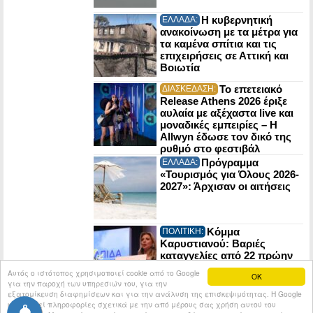
Η κυβερνητική
ΕΛΛΑΔΑ:
ανακοίνωση με τα μέτρα για
τα καμένα σπίτια και τις
επιχειρήσεις σε Αττική και
Βοιωτία
Το επετειακό
ΔΙΑΣΚΕΔΑΣΗ:
Release Athens 2026 έριξε
αυλαία με αξέχαστα live και
μοναδικές εμπειρίες – Η
Allwyn έδωσε τον δικό της
ρυθμό στο φεστιβάλ
Πρόγραμμα
ΕΛΛΑΔΑ:
«Τουρισμός για Όλους 2026-
2027»: Άρχισαν οι αιτήσεις
Κόμμα
ΠΟΛΙΤΙΚΗ:
Καρυστιανού: Βαριές
καταγγελίες από 22 πρώην
στελέχη της Ελπίδας για τη
Αυτός ο ιστότοπος χρησιμοποιεί cookie από το Google
OK
Δημοκρατία
για την παροχή των υπηρεσιών του, για την
εξατομίκευση διαφημίσεων και για την ανάλυση της επισκεψιμότητας. Η Google
κοινοποιεί πληροφορίες σχετικά με την από μέρους σας χρήση αυτού του
© 2026
Tribune.gr
All rights reserved.
Entries RSS