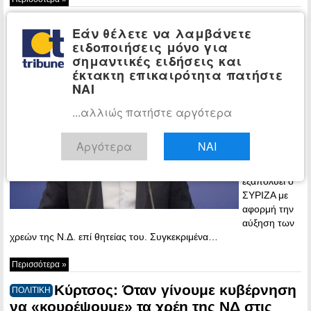
ΣΥΡΙΖΑ: «O μπαταχτσής
ΠΟΛΙΤΙΚΗ
Εάν θέλετε να λαμβάνετε
Μητσοτάκης φορτώνει επιπλέον 30 εκατ.
ειδοποιήσεις μόνο για
κάθε χρόνο στις πλάτες του λαού»
σημαντικές ειδήσεις και
έκτακτη επικαιρότητα πατήστε
22:01 -
ΝΑΙ
Sunday, 6
June, 2021
...αλλιώς πατήστε αργότερα
Προσωπική
επίθεση στον
Αργότερα
ΝΑΙ
Κυριάκο
Μητσοτάκη
εξαπολύει ο
ΣΥΡΙΖΑ με
αφορμή την
αύξηση των
χρεών της Ν.Δ. επί θητείας του. Συγκεκριμένα…
Περισσότερα »
Κύρτσος: Όταν γίνουμε κυβέρνηση
ΠΟΛΙΤΙΚΗ
να «κουρέψουμε» τα χρέη της ΝΔ στις