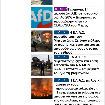
Γερμανία: Η
ΚΟΣΜΟΣ:
ακροδεξιά AfD σε ιστορικό
υψηλό 28% – Διευρύνει το
προβάδισμα από το
CDU/CSU του Μερτς
Η ΕΛ.Α.Σ.
ΠΟΛΙΤΙΚΗ:
προειδοποιεί τον
Μητσοτάκη: Σε έναν πόλεμο
οι πυρηνικές εγκαταστάσεις
μπορούν να γίνουν στόχος
του εχθρού
ΕΛ.Α.Σ.: Ο
ΠΟΛΙΤΙΚΗ:
Μητσοτάκης ζητά και τρίτη
τετραετία για ΝΑ ΜΗΝ
ΚΑΝΕΙ τίποτα! – Τα ψέματά
του για τη βιομηχανία
Η ΕΛ.Α.Σ. με λογική
ΠΟΛΙΤΙΚΗ:
«ξέσκισε» τους
«πρασινοαναπτυξάκηδες»:
«Η ενεργειακή μετάβαση δεν
μπορεί να γίνεται εις βάρος
της ασφάλειας των πολιτών
ούτε της προστασίας των