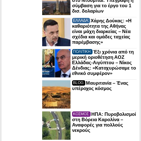
στο Ντουμπάι: Υπεγράφη η
σύμβαση για το έργο του 1
δισ. δολαρίων
Χάρης Δούκας: «Η
ΕΛΛΑΔΑ:
καθαριότητα της Αθήνας
είναι μάχη διαρκείας – Νέα
σχέδια και ομάδες ταχείας
παρέμβασης»
Έξι χρόνια από τη
ΠΟΛΙΤΙΚΗ:
μερική οριοθέτηση ΑΟΖ
Ελλάδας-Αιγύπτου – Νίκος
Δένδιας: «Κατοχυρώσαμε το
εθνικό συμφέρον»
Μαυριτανία – Ένας
BLOG:
υπέροχος κόσμος
ΗΠΑ: Πυροβολισμοί
ΚΟΣΜΟΣ:
στη Βόρεια Καρολίνα –
Αναφορές για πολλούς
νεκρούς