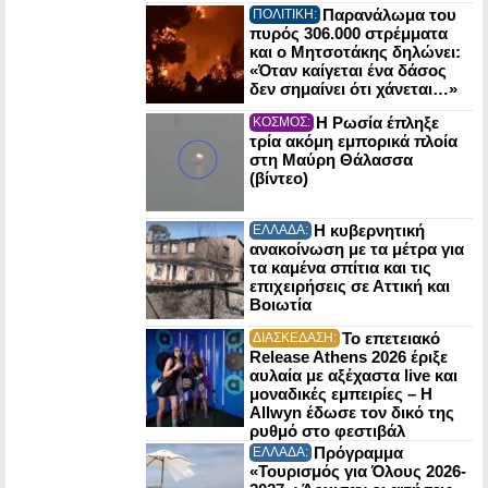
Παρανάλωμα του
ΠΟΛΙΤΙΚΗ:
πυρός 306.000 στρέμματα
και ο Μητσοτάκης δηλώνει:
«Όταν καίγεται ένα δάσος
δεν σημαίνει ότι χάνεται…»
Η Ρωσία έπληξε
ΚΟΣΜΟΣ:
τρία ακόμη εμπορικά πλοία
στη Μαύρη Θάλασσα
(βίντεο)
Η κυβερνητική
ΕΛΛΑΔΑ:
ανακοίνωση με τα μέτρα για
τα καμένα σπίτια και τις
επιχειρήσεις σε Αττική και
Βοιωτία
Το επετειακό
ΔΙΑΣΚΕΔΑΣΗ:
Release Athens 2026 έριξε
αυλαία με αξέχαστα live και
μοναδικές εμπειρίες – Η
Allwyn έδωσε τον δικό της
ρυθμό στο φεστιβάλ
Πρόγραμμα
ΕΛΛΑΔΑ:
«Τουρισμός για Όλους 2026-