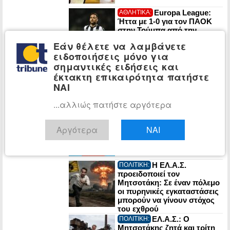
Europa League:
ΑΘΛΗΤΙΚΑ:
Ήττα με 1-0 για τον ΠΑΟΚ
στην Τούμπα από την
Άντερλεχτ
Εάν θέλετε να λαμβάνετε
ειδοποιήσεις μόνο για
Ορμούζ: Το Ιράν
ΚΟΣΜΟΣ:
σημαντικές ειδήσεις και
εξετάζει πρόστιμα σε
έκτακτη επικαιρότητα πατήστε
αμερικανικά και ισραηλινά
ΝΑΙ
πλοία που θα το διασχίζουν
...αλλιώς πατήστε αργότερα
Γερμανία: Η
ΚΟΣΜΟΣ:
ακροδεξιά AfD σε ιστορικό
Αργότερα
ΝΑΙ
υψηλό 28% – Διευρύνει το
προβάδισμα από το
CDU/CSU του Μερτς
Η ΕΛ.Α.Σ.
ΠΟΛΙΤΙΚΗ:
προειδοποιεί τον
Μητσοτάκη: Σε έναν πόλεμο
οι πυρηνικές εγκαταστάσεις
μπορούν να γίνουν στόχος
του εχθρού
ΕΛ.Α.Σ.: Ο
ΠΟΛΙΤΙΚΗ:
Μητσοτάκης ζητά και τρίτη