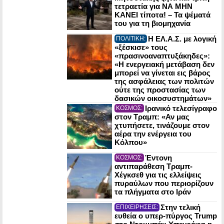
τετραετία για ΝΑ ΜΗΝ
ΚΑΝΕΙ τίποτα! – Τα ψέματά
του για τη βιομηχανία
Η ΕΛ.Α.Σ. με λογική
ΠΟΛΙΤΙΚΗ:
«ξέσκισε» τους
«πρασινοαναπτυξάκηδες»:
«Η ενεργειακή μετάβαση δεν
μπορεί να γίνεται εις βάρος
της ασφάλειας των πολιτών
ούτε της προστασίας των
δασικών οικοσυστημάτων»
Ιρανικό τελεσίγραφο
ΚΟΣΜΟΣ:
στον Τραμπ: «Αν μας
χτυπήσετε, τινάζουμε στον
αέρα την ενέργεια του
Κόλπου»
Έντονη
ΚΟΣΜΟΣ:
αντιπαράθεση Τραμπ-
Χέγκσεθ για τις ελλείψεις
πυραύλων που περιορίζουν
τα πλήγματα στο Ιράν
Στην τελική
ΕΠΙΧΕΙΡΗΣΕΙΣ:
ευθεία ο υπερ-πύργος Trump