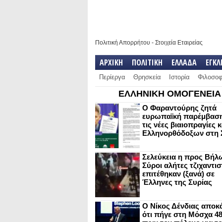
Πολιτική Απορρήτου
-
Στοιχεία Εταιρείας
ΑΡΧΙΚΗ
ΠΟΛΙΤΙΚΗ
ΕΛΛΑΔΑ
ΕΓΚ
Περίεργα
Θρησκεία
Ιστορία
Φιλοσοφ
ΕΛΛΗΝΙΚΗ ΟΜΟΓΕΝΕΙΑ
Ο Φαραντούρης ζητά
ευρωπαϊκή παρέμβαση
τις νέες βιαιοπραγίες 
Ελληνορθόδοξων στη 
Σελεύκεια η προς Βήλ
Σύροι αλήτες τζιχαντισ
επιτέθηκαν (ξανά) σε
Έλληνες της Συρίας
Ο Νίκος Δένδιας αποκ
ότι πήγε στη Μόσχα 4