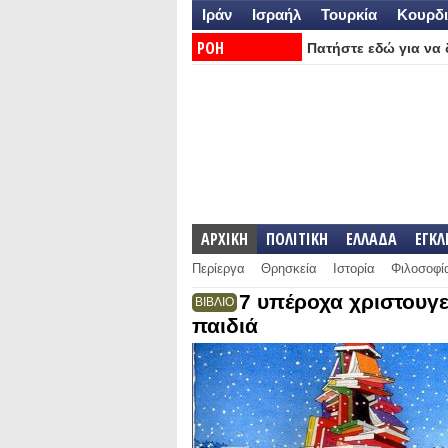
Ιράν
Ισραήλ
Τουρκία
Κουρδι
ΡΟΗ
Πατήστε εδώ για να δ
ΕΙΔΗΣΕΩΝ:
ΑΡΧΙΚΗ
ΠΟΛΙΤΙΚΗ
ΕΛΛΑΔΑ
ΕΓΚ
Περίεργα
Θρησκεία
Ιστορία
Φιλοσοφί
7 υπέροχα χριστουγε
ΒΙΒΛΙΟ
παιδιά