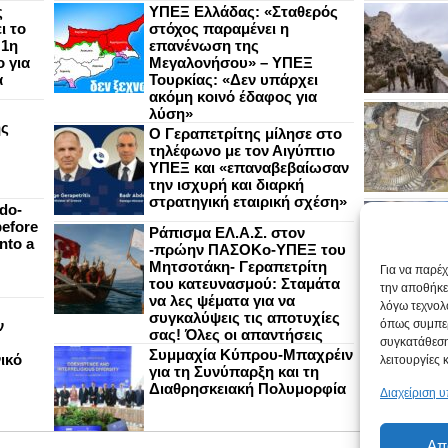
ς
ΥΠΕΞ Ελλάδας: «Σταθερός
ι το
στόχος παραμένει η
 1η
επανένωση της
 για
Μεγαλονήσου» – ΥΠΕΞ
α
Τουρκίας: «Δεν υπάρχει
ακόμη κοινό έδαφος για
λύση»
ής
Ο Γεραπετρίτης μίλησε στο
τηλέφωνο με τον Αιγύπτιο
ΥΠΕΞ και «επαναβεβαίωσαν
την ισχυρή και διαρκή
στρατηγική εταιρική σχέση»
do-
efore
Ράπισμα ΕΛ.Α.Σ. στον
nto a
-πρώην ΠΑΣΟΚο-ΥΠΕΞ του
Μητσοτάκη- Γεραπετρίτη
Για να παρέ
του κατευνασμού: Σταμάτα
την αποθήκε
να λες ψέματα για να
λόγω τεχνολ
συγκαλύψεις τις αποτυχίες
ν
όπως συμπερ
σας! Όλες οι απαντήσεις
συγκατάθεση
Συμμαχία Κύπρου-Μπαχρέιν
ικό
λειτουργίες 
για τη Συνύπαρξη και τη
Διαθρησκειακή Πολυμορφία
Διαχείριση 
Απ