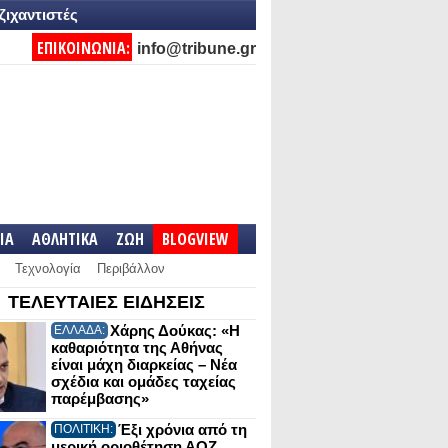
ζιχαντιστές
ΕΠΙΚΟΙΝΩΝΙΑ:
info@tribune.gr
IA
ΑΘΛΗΤΙΚΑ
ΖΩΗ
BLOGVIEW
Τεχνολογία
Περιβάλλον
ΤΕΛΕΥΤΑΙΕΣ ΕΙΔΗΣΕΙΣ
Χάρης Δούκας: «Η
ΕΛΛΑΔΑ:
καθαριότητα της Αθήνας
είναι μάχη διαρκείας – Νέα
σχέδια και ομάδες ταχείας
παρέμβασης»
Έξι χρόνια από τη
ΠΟΛΙΤΙΚΗ:
μερική οριοθέτηση ΑΟΖ