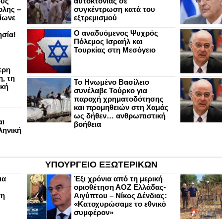
ους
αυτοκτονίας σε
ολης –
συγκέντρωση κατά του
ίωνε
εξτρεμισμού
Ο αναδυόμενος Ψυχρός
ησία!
Πόλεμος Ισραήλ και
Τουρκίας στη Μεσόγειο
ερη
, τη
Το Ηνωμένο Βασίλειο
ική
συνέλαβε Τούρκο για
παροχή χρηματοδότησης
και προμηθειών στη Χαμάς
ως δήθεν… ανθρωπιστική
αι
βοήθεια
ληνική
ΥΠΟΥΡΓΕΙΟ ΕΞΩΤΕΡΙΚΩΝ
ια
Έξι χρόνια από τη μερική
οριοθέτηση ΑΟΖ Ελλάδας-
ση
Αιγύπτου – Νίκος Δένδιας:
«Κατοχυρώσαμε το εθνικό
συμφέρον»