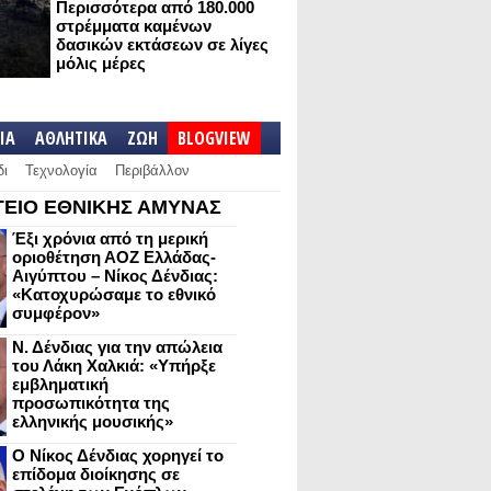
Περισσότερα από 180.000
στρέμματα καμένων
δασικών εκτάσεων σε λίγες
μόλις μέρες
IA
ΑΘΛΗΤΙΚΑ
ΖΩΗ
BLOGVIEW
δι
Τεχνολογία
Περιβάλλον
ΕΙΟ ΕΘΝΙΚΗΣ ΑΜΥΝΑΣ
Έξι χρόνια από τη μερική
οριοθέτηση ΑΟΖ Ελλάδας-
Αιγύπτου – Νίκος Δένδιας:
«Κατοχυρώσαμε το εθνικό
συμφέρον»
Ν. Δένδιας για την απώλεια
του Λάκη Χαλκιά: «Υπήρξε
εμβληματική
προσωπικότητα της
ελληνικής μουσικής»
Ο Νίκος Δένδιας χορηγεί το
επίδομα διοίκησης σε