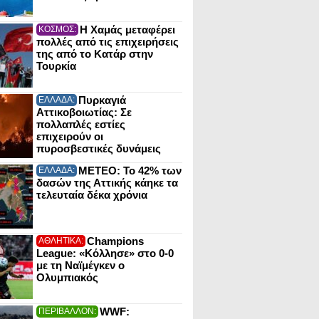
Η Χαμάς μεταφέρει
ΚΟΣΜΟΣ:
πολλές από τις επιχειρήσεις
της από το Κατάρ στην
Τουρκία
Πυρκαγιά
ΕΛΛΑΔΑ:
Αττικοβοιωτίας: Σε
πολλαπλές εστίες
επιχειρούν οι
πυροσβεστικές δυνάμεις
ΜΕΤΕΟ: Το 42% των
ΕΛΛΑΔΑ:
δασών της Αττικής κάηκε τα
τελευταία δέκα χρόνια
Champions
ΑΘΛΗΤΙΚΑ:
League: «Κόλλησε» στο 0-0
με τη Ναϊμέγκεν ο
Ολυμπιακός
WWF:
ΠΕΡΙΒΑΛΛΟΝ: