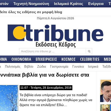
στάν
Τεχνητή Νοημοσύνη
Ισλαμικό Κράτος
Ενέργεια
Τ
είτε όλες τις ειδήσεις σε μορφή blog
Πέμπτη 6 Αυγούστου 2026
Εκδόσεις Κέδρος
ΛΗΜΑ
ΟΙΚΟΝΟΜΙΑ
ΕΠΙΧΕΙΡΗΣΕΙΣ
ΚΟΣΜΟΣ
CELEBRITIES
MED
α
Πολιτισμός
Βιβλίο
Ζώδια
Γαστρονομία
Γυναίκα
Ιατρικά
Ταξίδι
ννιάτικα βιβλία για να δωρίσετε στα
11:07 - Τετάρτη, 28 Δεκεμβρίου, 2016
Τα βιβλία είναι υπέροχο δώρο για τα παιδιά!
Αλλά στην αγορά βρίσκεται πληθώρα χωρίς να
ξέρετε πιο να επιλέξετε! Εδώ…