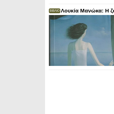
Λουκία Μανώκα: Η ζ
ΒΙΒΛΙΟ