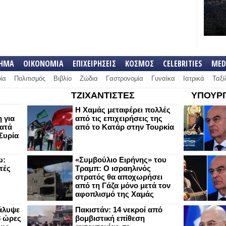
ΛΗΜΑ
ΟΙΚΟΝΟΜΙΑ
ΕΠΙΧΕΙΡΗΣΕΙΣ
ΚΟΣΜΟΣ
CELEBRITIES
MED
ία
Πολιτισμός
Βιβλίο
Ζώδια
Γαστρονομία
Γυναίκα
Ιατρικά
Ταξί
ΤΖΙΧΑΝΤΙΣΤΕΣ
ΥΠΟΥΡΓ
Η Χαμάς μεταφέρει πολλές
 για
από τις επιχειρήσεις της
κατά
από το Κατάρ στην Τουρκία
Συρία
ω:
«Συμβούλιο Ειρήνης» του
τές
Τραμπ: Ο ισραηλινός
στρατός θα αποχωρήσει
από τη Γάζα μόνο μετά τον
αφοπλισμό της Χαμάς
άλυψε
Πακιστάν: 14 νεκροί από
8 ώρες
βομβιστική επίθεση