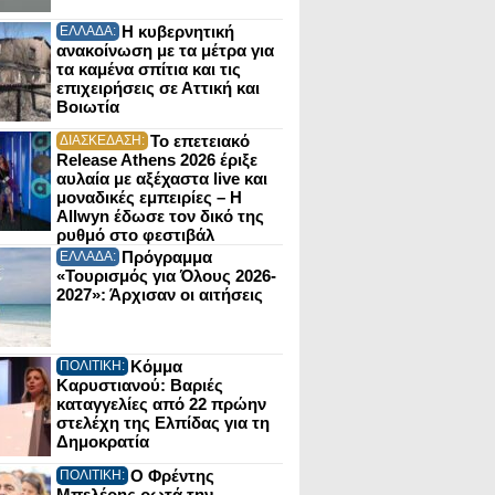
Η κυβερνητική
ΕΛΛΑΔΑ:
ανακοίνωση με τα μέτρα για
τα καμένα σπίτια και τις
επιχειρήσεις σε Αττική και
Βοιωτία
Το επετειακό
ΔΙΑΣΚΕΔΑΣΗ:
Release Athens 2026 έριξε
αυλαία με αξέχαστα live και
μοναδικές εμπειρίες – Η
Allwyn έδωσε τον δικό της
ρυθμό στο φεστιβάλ
Πρόγραμμα
ΕΛΛΑΔΑ:
«Τουρισμός για Όλους 2026-
2027»: Άρχισαν οι αιτήσεις
Κόμμα
ΠΟΛΙΤΙΚΗ:
Καρυστιανού: Βαριές
καταγγελίες από 22 πρώην
στελέχη της Ελπίδας για τη
Δημοκρατία
Ο Φρέντης
ΠΟΛΙΤΙΚΗ:
Μπελέρης ρωτά την