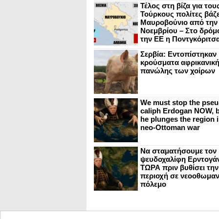
Τέλος στη βίζα για του
Τούρκους πολίτες βάζε
Μαυροβούνιο από την
Νοεμβρίου – Στο δρόμο
την ΕΕ η Ποντγκόριτσ
Σερβία: Εντοπίστηκαν
κρούσματα αφρικανικ
πανώλης των χοίρων
We must stop the pseu
caliph Erdogan NOW, b
he plunges the region i
neo-Ottoman war
Να σταματήσουμε τον
ψευδοχαλίφη Ερντογά
ΤΩΡΑ πριν βυθίσει την
περιοχή σε νεοοθωμαν
πόλεμο