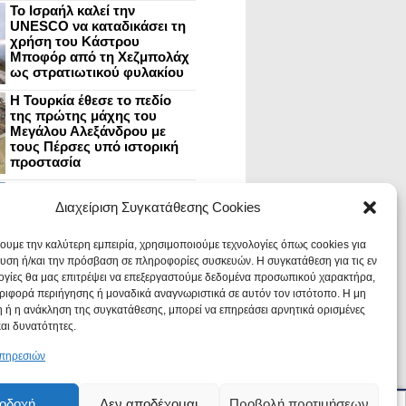
Το Ισραήλ καλεί την
UNESCO να καταδικάσει τη
χρήση του Κάστρου
Μποφόρ από τη Χεζμπολάχ
ως στρατιωτικού φυλακίου
Η Τουρκία έθεσε το πεδίο
της πρώτης μάχης του
Μεγάλου Αλεξάνδρου με
τους Πέρσες υπό ιστορική
προστασία
Μυστράς: Aνακαίνιση του
ανακτόρου στην
Διαχείριση Συγκατάθεσης Cookies
καστροπολιτεία και εκθέσεις
στο Παλάτι των Δεσποτών
χουμε την καλύτερη εμπειρία, χρησιμοποιούμε τεχνολογίες όπως cookies για
υση ή/και την πρόσβαση σε πληροφορίες συσκευών. Η συγκατάθεση για τις εν
ογίες θα μας επιτρέψει να επεξεργαστούμε δεδομένα προσωπικού χαρακτήρα,
Οι Νεάντερταλ έκαναν
ιφορά περιήγησης ή μοναδικά αναγνωριστικά σε αυτόν τον ιστότοπο. Η μη
οδοντιατρικές επεμβάσεις σε
χαλασμένα δόντια, σύμφωνα
 ή η ανάκληση της συγκατάθεσης, μπορεί να επηρεάσει αρνητικά ορισμένες
με ευρήματα
και δυνατότητες.
υπηρεσιών
οδοχή
Δεν αποδέχομαι
Προβολή προτιμήσεων