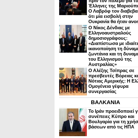
πριν τον πόλεμο για τ
Έλληνες της Μαριούπ
Ο Λαβρόφ τον διαβεβα
ότι μία εισβολή στην
Ουκρανία θα ήταν ανο
Ο Νίκος Δένδιας με
Ελληνοαυστραλούς
δημοσιογράφους:
«Διαπίστωσα με ιδιαίτ
ικανοποίηση τη δύναμη
ζωντάνια και τη δυναμ
του Ελληνισμού της
Αυστραλίας»
Ο Αλέξης Τσίπρας σε
πρεσβευτές Βόρειας κ
Νότιας Αμερικής: Η Ελ
Ομογένεια γέφυρα
συνεργασίας
ΒΑΛΚΑΝΙΑ
Το Ιράν προειδοποιεί γ
συνέπειες Κύπρο και
Βουλγαρία για τη χρή
βάσεων από τις ΗΠΑ