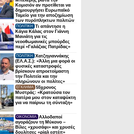
Κομισιόν αν προτίθεται να
δημιουργήσει Ευρωπαϊκό
Ταμείο για την αποζημίωση
των πυρόπληκτων πολιτών
Τι απάντησε η
ΠΟΛΙΤΙΚΗ:
Κάγια Κάλας στον Γιάννη
Μανιάτη για τις
νεοοθωμανικές μπούρδες
περί «Γαλάζιας Πατρίδας»
Χατζηγιαννάκης
ΠΟΛΙΤΙΚΗ:
(ΕΛ.Α.Σ.): «Άλλη μια φορά οι
φυσικές καταστροφές
βρίσκουν απροετοίμαστη
την Πολιτεία και την
πληρώνουν οι πολίτες»
55χρονος
ΕΓΚΛΗΜΑ:
Μυστράς: «Κρατούσα τον
πατέρα μου στον καταψύκτη
για να παίρνω τη σύνταξη»
Αλλοδαποί
ΟΙΚΟΝΟΜΙΑ:
αγοράζουν τη Μύκονο –
Βίλες «χρυσάφι» και χρυσές
δουλίτσες «ρίαλ εστέιτ»