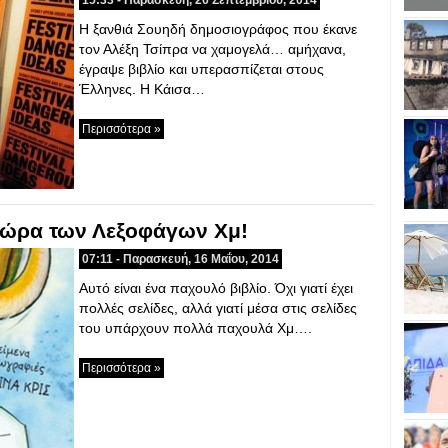
15:33 - Παρασκευή, 26 Σεπτεμβρίου, 2014
Η ξανθιά Σουηδή δημοσιογράφος που έκανε
τον Αλέξη Τσίπρα να χαμογελά… αμήχανα,
έγραψε βιβλίο και υπερασπίζεται στους
Έλληνες. Η Κάισα…
Περισσότερα »
 χώρα των Λεξοφάγων Χμ!
07:11 - Παρασκευή, 16 Μαΐου, 2014
Αυτό είναι ένα παχουλό βιβλίο. Όχι γιατί έχει
πολλές σελίδες, αλλά γιατί μέσα στις σελίδες
του υπάρχουν πολλά παχουλά Χμ….
Περισσότερα »