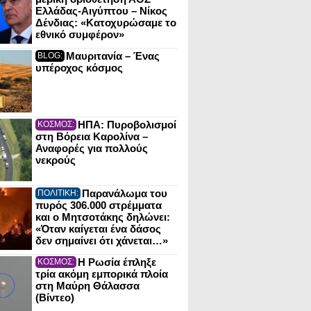
Ελλάδας-Αιγύπτου – Νίκος
Δένδιας: «Κατοχυρώσαμε το
εθνικό συμφέρον»
Μαυριτανία – Ένας
BLOG:
υπέροχος κόσμος
ΗΠΑ: Πυροβολισμοί
ΚΟΣΜΟΣ:
στη Βόρεια Καρολίνα –
Αναφορές για πολλούς
νεκρούς
Παρανάλωμα του
ΠΟΛΙΤΙΚΗ:
πυρός 306.000 στρέμματα
και ο Μητσοτάκης δηλώνει:
«Όταν καίγεται ένα δάσος
δεν σημαίνει ότι χάνεται…»
Η Ρωσία έπληξε
ΚΟΣΜΟΣ:
τρία ακόμη εμπορικά πλοία
στη Μαύρη Θάλασσα
(Βίντεο)