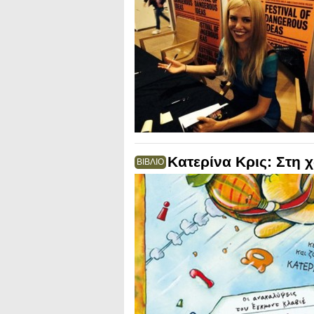
Κατερίνα Κρις: Στη
ΒΙΒΛΙΟ