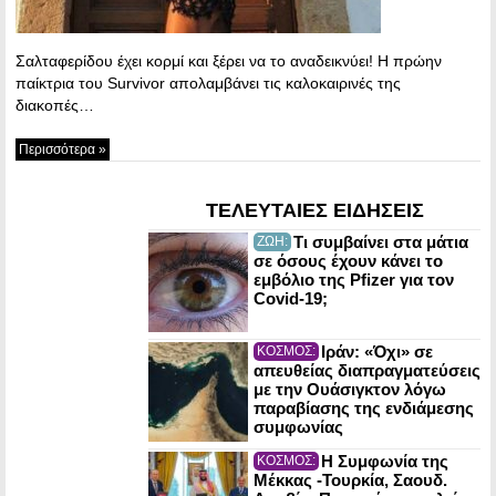
Σαλταφερίδου έχει κορμί και ξέρει να το αναδεικνύει! Η πρώην
παίκτρια του Survivor απολαμβάνει τις καλοκαιρινές της
διακοπές…
Περισσότερα »
ΤΕΛΕΥΤΑΙΕΣ ΕΙΔΗΣΕΙΣ
Τι συμβαίνει στα μάτια
ΖΩΗ:
σε όσους έχουν κάνει το
εμβόλιο της Pfizer για τον
Covid-19;
Ιράν: «Όχι» σε
ΚΟΣΜΟΣ:
απευθείας διαπραγματεύσεις
με την Ουάσιγκτον λόγω
παραβίασης της ενδιάμεσης
συμφωνίας
Η Συμφωνία της
ΚΟΣΜΟΣ:
Μέκκας -Τουρκία, Σαουδ.