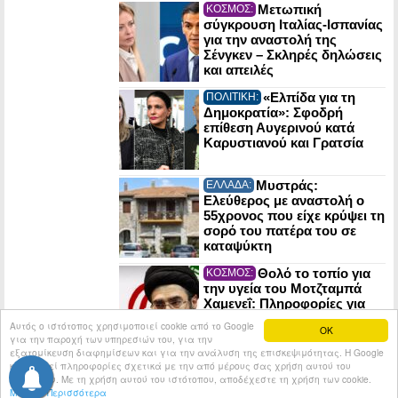
Μετωπική
ΚΟΣΜΟΣ:
σύγκρουση Ιταλίας-Ισπανίας
για την αναστολή της
Σένγκεν – Σκληρές δηλώσεις
και απειλές
«Ελπίδα για τη
ΠΟΛΙΤΙΚΗ:
Δημοκρατία»: Σφοδρή
επίθεση Αυγερινού κατά
Καρυστιανού και Γρατσία
Μυστράς:
ΕΛΛΑΔΑ:
Ελεύθερος με αναστολή ο
55χρονος που είχε κρύψει τη
σορό του πατέρα του σε
καταψύκτη
Θολό το τοπίο για
ΚΟΣΜΟΣ:
την υγεία του Μοτζταμπά
Χαμενεΐ: Πληροφορίες για
κρίσιμη κατάσταση και
Αυτός ο ιστότοπος χρησιμοποιεί cookie από το Google
OK
απομόνωση στη Τεχεράνη
για την παροχή των υπηρεσιών του, για την
εξατομίκευση διαφημίσεων και για την ανάλυση της επισκεψιμότητας. Η Google
κοινοποιεί πληροφορίες σχετικά με την από μέρους σας χρήση αυτού του
© 2026
Tribune.gr
All rights reserved.
Entries RSS
ιστότοπου. Με τη χρήση αυτού του ιστότοπου, αποδέχεστε τη χρήση των cookie.
Μάθετε Περισσότερα
Κατασκευή Ιστοσελίδων tcp.gr Project - V2