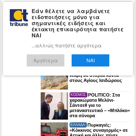
NYT: «Ψυχρός
ΚΟΣΜΟΣ:
Εάν θέλετε να λαμβάνετε
πόλεμος» στο διάστημα –
Μάχες για βάσεις και
ειδοποιήσεις μόνο για
φυσικούς πόρους στη
σημαντικές ειδήσεις και
Σελήνη
έκτακτη επικαιρότητα πατήστε
ΝΑΙ
Ομάν: «Θετικές» οι
ΚΟΣΜΟΣ:
συνομιλίες με το Ιράν για τα
...αλλιώς πατήστε αργότερα
Στενά του Ορμούζ
Αργότερα
ΝΑΙ
Λυκαβηττός:
ΕΛΛΑΔΑ:
57χρονη γυναίκα βρέθηκε
νεκρή σε σπηλιά κοντά
στους Αγίους Ισιδώρους
POLITICO: Στα
ΚΟΣΜΟΣ:
χαρακώματα Μελόνι-
Σάντσεθ για το
μεταναστευτικό – «Μπλόκο»
στα σύνορα
Πυρκαγιές:
ΕΛΛΑΔΑ:
«Κόκκινος συναγερμός» σε
Αττική και άλλες πέντε