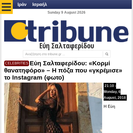
Ιράν
Ισραήλ
Sunday 9 August 2026
Εύη Σαλταφερίδου
Εύη Σαλταφερίδου: «Κορμί
CELEBRITIES
θανατηφόρο» – Η πόζα που «γκρέμισε»
το Instagram (φωτο)
21:10 -
Monday, 6
August, 2018
Η Εύη