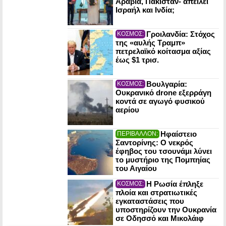
Αραβία, Πακιστάν- απειλεί
Ισραήλ και Ινδία;
Γροιλανδία: Στόχος
ΚΟΣΜΟΣ:
της «αυλής Τραμπ»
πετρελαϊκό κοίτασμα αξίας
έως $1 τρισ.
Βουλγαρία:
ΚΟΣΜΟΣ:
Ουκρανικό drone εξερράγη
κοντά σε αγωγό φυσικού
αερίου
Ηφαίστειο
ΠΕΡΙΒΑΛΛΟΝ:
Σαντορίνης: Ο νεκρός
έφηβος του τσουνάμι λύνει
το μυστήριο της Πομπηίας
του Αιγαίου
Η Ρωσία έπληξε
ΚΟΣΜΟΣ:
πλοία και στρατιωτικές
εγκαταστάσεις που
υποστηρίζουν την Ουκρανία
σε Οδησσό και Μικολάιφ