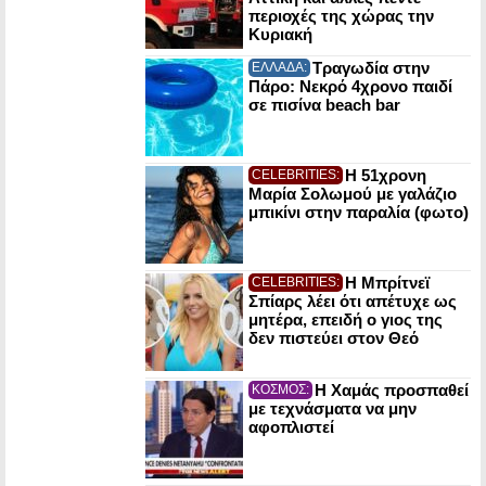
περιοχές της χώρας την
Κυριακή
Τραγωδία στην
ΕΛΛΑΔΑ:
Πάρο: Νεκρό 4χρονο παιδί
σε πισίνα beach bar
Η 51χρονη
CELEBRITIES:
Μαρία Σολωμού με γαλάζιο
μπικίνι στην παραλία (φωτο)
Η Μπρίτνεϊ
CELEBRITIES:
Σπίαρς λέει ότι απέτυχε ως
μητέρα, επειδή ο γιος της
δεν πιστεύει στον Θεό
Η Χαμάς προσπαθεί
ΚΟΣΜΟΣ:
με τεχνάσματα να μην
αφοπλιστεί