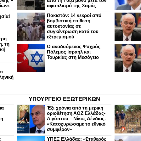
ολης –
από τη Γάζα μόνο μετά τον
ίωνε
αφοπλισμό της Χαμάς
Πακιστάν: 14 νεκροί από
ησία!
βομβιστική επίθεση
αυτοκτονίας σε
συγκέντρωση κατά του
εξτρεμισμού
ερη
, τη
Ο αναδυόμενος Ψυχρός
ική
Πόλεμος Ισραήλ και
Τουρκίας στη Μεσόγειο
αι
ληνική
ΥΠΟΥΡΓΕΙΟ ΕΞΩΤΕΡΙΚΩΝ
ια
Έξι χρόνια από τη μερική
οριοθέτηση ΑΟΖ Ελλάδας-
ση
Αιγύπτου – Νίκος Δένδιας:
«Κατοχυρώσαμε το εθνικό
συμφέρον»
ς
ΥΠΕΞ Ελλάδας: «Σταθερός