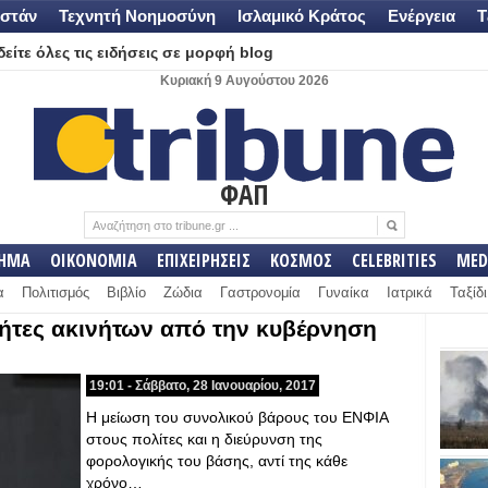
στάν
Τεχνητή Νοημοσύνη
Ισλαμικό Κράτος
Ενέργεια
Τ
είτε όλες τις ειδήσεις σε μορφή blog
Κυριακή 9 Αυγούστου 2026
ΦΑΠ
ΛΗΜΑ
ΟΙΚΟΝΟΜΙΑ
ΕΠΙΧΕΙΡΗΣΕΙΣ
ΚΟΣΜΟΣ
CELEBRITIES
MED
α
Πολιτισμός
Βιβλίο
Ζώδια
Γαστρονομία
Γυναίκα
Ιατρικά
Ταξίδι
κτήτες ακινήτων από την κυβέρνηση
19:01 - Σάββατο, 28 Ιανουαρίου, 2017
Η μείωση του συνολικού βάρους του ΕΝΦΙΑ
στους πολίτες και η διεύρυνση της
φορολογικής του βάσης, αντί της κάθε
χρόνο…