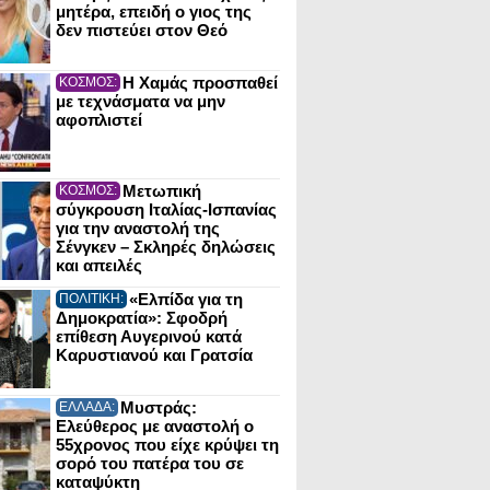
μητέρα, επειδή ο γιος της
δεν πιστεύει στον Θεό
Η Χαμάς προσπαθεί
ΚΟΣΜΟΣ:
με τεχνάσματα να μην
αφοπλιστεί
Μετωπική
ΚΟΣΜΟΣ:
σύγκρουση Ιταλίας-Ισπανίας
για την αναστολή της
Σένγκεν – Σκληρές δηλώσεις
και απειλές
«Ελπίδα για τη
ΠΟΛΙΤΙΚΗ:
Δημοκρατία»: Σφοδρή
επίθεση Αυγερινού κατά
Καρυστιανού και Γρατσία
Μυστράς:
ΕΛΛΑΔΑ:
Ελεύθερος με αναστολή ο
55χρονος που είχε κρύψει τη
σορό του πατέρα του σε
καταψύκτη