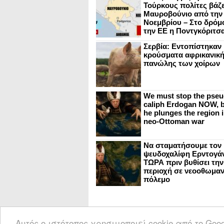
Τούρκους πολίτες βάζε
Μαυροβούνιο από την
Νοεμβρίου – Στο δρόμο
την ΕΕ η Ποντγκόριτσ
Σερβία: Εντοπίστηκαν
κρούσματα αφρικανικ
πανώλης των χοίρων
We must stop the pseu
caliph Erdogan NOW, b
he plunges the region i
neo-Ottoman war
Να σταματήσουμε τον
ψευδοχαλίφη Ερντογά
ΤΩΡΑ πριν βυθίσει την
περιοχή σε νεοοθωμαν
πόλεμο
Αυτός ο ιστότοπος χρησιμοποιεί cookie από το Go