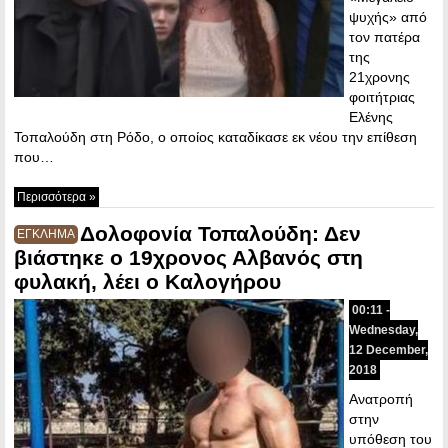
ψυχής» από
τον πατέρα
της
21χρονης
φοιτήτριας
Ελένης
Τοπαλούδη στη Ρόδο, ο οποίος καταδίκασε εκ νέου την επίθεση
που…
Περισσότερα »
Δολοφονία Τοπαλούδη: Δεν
ΕΓΚΛΗΜΑ
βιάστηκε ο 19χρονος Αλβανός στη
φυλακή, λέει ο Kαλογήρου
00:11 -
Wednesday,
12 December,
2018
Ανατροπή
στην
υπόθεση του