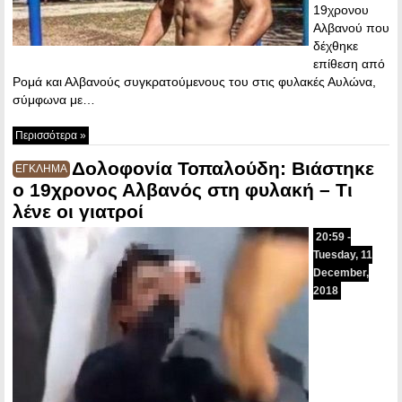
19χρονου
Αλβανού που
δέχθηκε
επίθεση από
Ρομά και Αλβανούς συγκρατούμενους του στις φυλακές Αυλώνα,
σύμφωνα με…
Περισσότερα »
Δολοφονία Τοπαλούδη: Βιάστηκε
ΕΓΚΛΗΜΑ
ο 19χρονος Αλβανός στη φυλακή – Τι
λένε οι γιατροί
20:59 -
Tuesday, 11
December,
2018