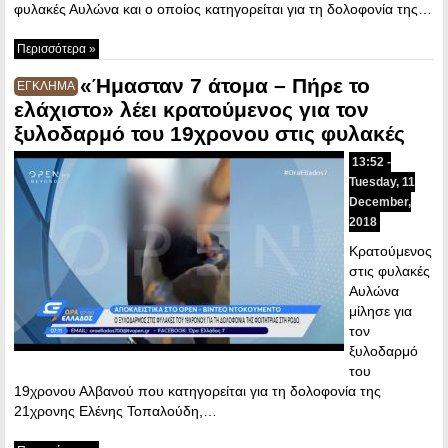
φυλακές Αυλώνα και ο οποίος κατηγορείται για τη δολοφονία της…
Περισσότερα »
«Ήμασταν 7 άτομα – Πήρε το
ΕΓΚΛΗΜΑ
ελάχιστο» λέει κρατούμενος για τον
ξυλοδαρμό του 19χρονου στις φυλακές
13:52 -
Tuesday, 11
December,
2018
Κρατούμενος
στις φυλακές
Αυλώνα
μίλησε για
τον
ξυλοδαρμό
του
19χρονου Αλβανού που κατηγορείται για τη δολοφονία της
21χρονης Ελένης Τοπαλούδη,…