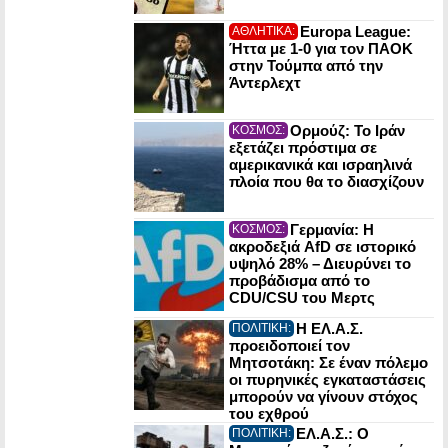
Europa League:
ΑΘΛΗΤΙΚΑ:
Ήττα με 1-0 για τον ΠΑΟΚ
στην Τούμπα από την
Άντερλεχτ
Ορμούζ: Το Ιράν
ΚΟΣΜΟΣ:
εξετάζει πρόστιμα σε
αμερικανικά και ισραηλινά
πλοία που θα το διασχίζουν
Γερμανία: Η
ΚΟΣΜΟΣ:
ακροδεξιά AfD σε ιστορικό
υψηλό 28% – Διευρύνει το
προβάδισμα από το
CDU/CSU του Μερτς
Η ΕΛ.Α.Σ.
ΠΟΛΙΤΙΚΗ:
προειδοποιεί τον
Μητσοτάκη: Σε έναν πόλεμο
οι πυρηνικές εγκαταστάσεις
μπορούν να γίνουν στόχος
του εχθρού
ΕΛ.Α.Σ.: Ο
ΠΟΛΙΤΙΚΗ: