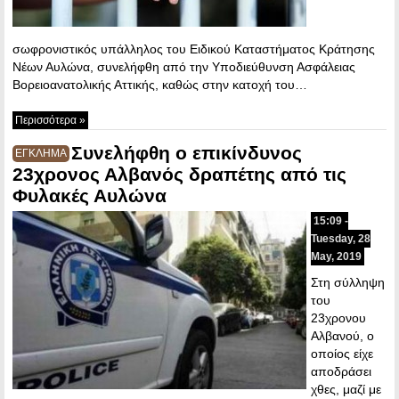
σωφρονιστικός υπάλληλος του Ειδικού Καταστήματος Κράτησης
Νέων Αυλώνα, συνελήφθη από την Υποδιεύθυνση Ασφάλειας
Βορειοανατολικής Αττικής, καθώς στην κατοχή του…
Περισσότερα »
Συνελήφθη ο επικίνδυνος
ΕΓΚΛΗΜΑ
23χρονος Αλβανός δραπέτης από τις
Φυλακές Αυλώνα
15:09 -
Tuesday, 28
May, 2019
Στη σύλληψη
του
23χρονου
Αλβανού, ο
οποίος είχε
αποδράσει
χθες, μαζί με