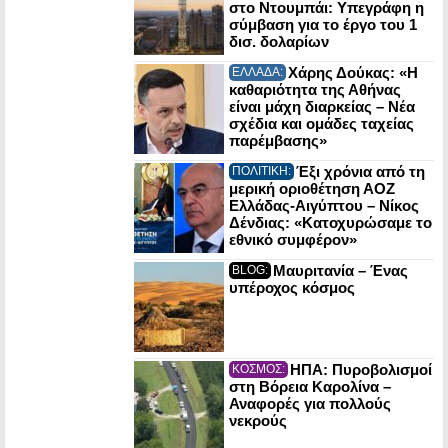
στο Ντουμπάι: Υπεγράφη η
σύμβαση για το έργο του 1
δισ. δολαρίων
Χάρης Δούκας: «Η
ΕΛΛΑΔΑ:
καθαριότητα της Αθήνας
είναι μάχη διαρκείας – Νέα
σχέδια και ομάδες ταχείας
παρέμβασης»
Έξι χρόνια από τη
ΠΟΛΙΤΙΚΗ:
μερική οριοθέτηση ΑΟΖ
Ελλάδας-Αιγύπτου – Νίκος
Δένδιας: «Κατοχυρώσαμε το
εθνικό συμφέρον»
Μαυριτανία – Ένας
BLOG:
υπέροχος κόσμος
ΗΠΑ: Πυροβολισμοί
ΚΟΣΜΟΣ:
στη Βόρεια Καρολίνα –
Αναφορές για πολλούς
νεκρούς