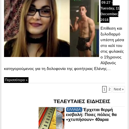
09:27 -
Tuesday, 11
December,
2018
Επίθεση και
ξυλοδαρμό
υπέστη μέσα
στο κελί του
στις φυλακές
ο 19χρονος
Αλβανός
κατηγορούμενος για τη δολοφονία της φοιτήτριας Ελένης…
Περισσότερα »
1
2
Next »
ΤΕΛΕΥΤΑΙΕΣ ΕΙΔΗΣΕΙΣ
Έρχεται θερμή
ΕΛΛΑΔΑ:
εισβολή: Ποιες πόλεις θα
«χτυπήσουν» 40αρια