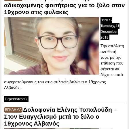
αδικοχαμένης φοιτήτριας για το ξύλο στον
19χρονο στις φυλακές
11:07 -
Tuesday, 11
December,
2018
Την απόλυτη
αντίθεσή
τους με την
επίθεση που
φέρεται να
δέχτηκε από
συγκρατούμενους του στις φυλακές Αυλώνα ο 19χρονος
Αλβανός…
Περισσότερα »
Δολοφονία Ελένης Τοπαλούδη –
ΕΓΚΛΗΜΑ
Στον Ευαγγελισμό μετά το ξύλο ο
19χρονος Αλβανός