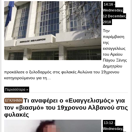
14:16 -
Wednesday,
12 December,
2018
Την
παρέμβαση
της
εισαγγελέως
του Αρείου
Πάγου Ξένης
Δημητρίου
προκάλεσε ο ξυλοδαρμός στις φυλακές Αυλώνα του 19χρονου
κατηγορούμενου για τη…
Περισσότερα »
Τι αναφέρει ο «Ευαγγελισμός» για
ΕΓΚΛΗΜΑ
τον «βιασμό» του 19χρονου Αλβανού στις
φυλακές
13:12 -
Wednesday,