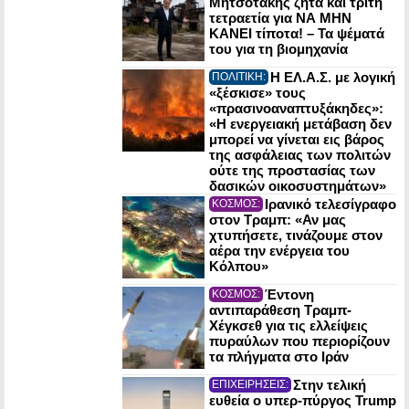
Μητσοτάκης ζητά και τρίτη
τετραετία για ΝΑ ΜΗΝ
ΚΑΝΕΙ τίποτα! – Τα ψέματά
του για τη βιομηχανία
Η ΕΛ.Α.Σ. με λογική
ΠΟΛΙΤΙΚΗ:
«ξέσκισε» τους
«πρασινοαναπτυξάκηδες»:
«Η ενεργειακή μετάβαση δεν
μπορεί να γίνεται εις βάρος
της ασφάλειας των πολιτών
ούτε της προστασίας των
δασικών οικοσυστημάτων»
Ιρανικό τελεσίγραφο
ΚΟΣΜΟΣ:
στον Τραμπ: «Αν μας
χτυπήσετε, τινάζουμε στον
αέρα την ενέργεια του
Κόλπου»
Έντονη
ΚΟΣΜΟΣ:
αντιπαράθεση Τραμπ-
Χέγκσεθ για τις ελλείψεις
πυραύλων που περιορίζουν
τα πλήγματα στο Ιράν
Στην τελική
ΕΠΙΧΕΙΡΗΣΕΙΣ:
ευθεία ο υπερ-πύργος Trump