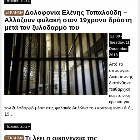
Περισσότερα »
Δολοφονία Ελένης Τοπαλούδη –
ΕΓΚΛΗΜΑ
Αλλάζουν φυλακή στον 19χρονο δράστη
μετά τον ξυλοδαρμό του
12:00 -
Tuesday, 11
December,
2018
Από το
υπουργείο
Δικαιοσύνης
διατάχθηκε
πειθαρχική
και ποινική
έρευνα για
τον ξυλοδαρμό μέσα στις φυλακές Αυλώνα του κρατούμενου Α.Λ.,
19…
Περισσότερα »
Τι λέει η οικογένεια της
ΕΓΚΛΗΜΑ