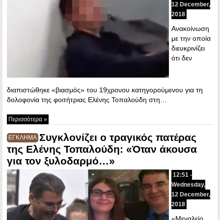
12 December,
2018
Ανακοίνωση
με την οποία
διευκρινίζει
ότι δεν
διαπιστώθηκε «βιασμός» του 19χρονου κατηγορούμενου για τη
δολοφονία της φοιτήτριας Ελένης Τοπαλούδη στη…
Περισσότερα »
Συγκλονίζει ο τραγικός πατέρας
ΕΓΚΛΗΜΑ
της Ελένης Τοπαλούδη: «Όταν άκουσα
για τον ξυλοδαρμό…»
12:51 -
Wednesday,
12 December,
2018
«Μεγαλείο