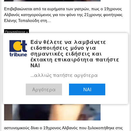
Επιβεβαιώνεται από τα ευρήματα των γιατρών, πως ο 19χρονος
Αλβανός κατηγορούμενος για τον φόνο της 21χρονης φοιτήτριας
Ελένης Τοπαλούδη στη…
Περισσότερα »
Εάν θέλετε να λαμβάνετε
Ο 19χρονος Αλβανός υποστηρίζει
ΕΓΚΛΗΜΑ
ειδοποιήσεις μόνο για
ότι τον βίασαν στη φυλακή – «Ξύπνησα
σημαντικές ειδήσεις και
χωρίς το παντελόνι μου»
έκτακτη επικαιρότητα πατήστε
ΝΑΙ
17:33 -
Tuesday, 11
...αλλιώς πατήστε αργότερα
December,
2018
Αργότερα
ΝΑΙ
Κατάθεση σε
αστυνομικούς δίνει ο 19χρονος Αλβανός που ξυλοκοπήθηκε στις