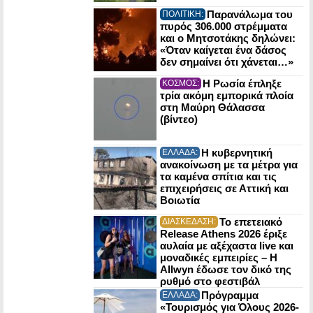
Παρανάλωμα του
ΠΟΛΙΤΙΚΗ:
πυρός 306.000 στρέμματα
και ο Μητσοτάκης δηλώνει:
«Όταν καίγεται ένα δάσος
δεν σημαίνει ότι χάνεται…»
Η Ρωσία έπληξε
ΚΟΣΜΟΣ:
τρία ακόμη εμπορικά πλοία
στη Μαύρη Θάλασσα
(βίντεο)
Η κυβερνητική
ΕΛΛΑΔΑ:
ανακοίνωση με τα μέτρα για
τα καμένα σπίτια και τις
επιχειρήσεις σε Αττική και
Βοιωτία
Το επετειακό
ΔΙΑΣΚΕΔΑΣΗ:
Release Athens 2026 έριξε
αυλαία με αξέχαστα live και
μοναδικές εμπειρίες – Η
Allwyn έδωσε τον δικό της
ρυθμό στο φεστιβάλ
Πρόγραμμα
ΕΛΛΑΔΑ:
«Τουρισμός για Όλους 2026-