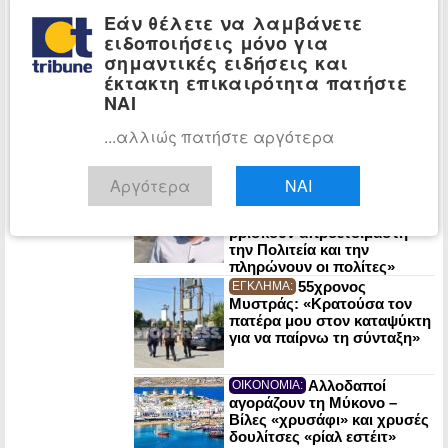
Κομισιόν αν προτίθεται να
Εάν θέλετε να λαμβάνετε
δημιουργήσει Ευρωπαϊκό
ειδοποιήσεις μόνο για
Ταμείο για την αποζημίωση
σημαντικές ειδήσεις και
των πυρόπληκτων πολιτών
έκτακτη επικαιρότητα πατήστε
Τι απάντησε η
ΠΟΛΙΤΙΚΗ:
ΝΑΙ
Κάγια Κάλας στον Γιάννη
Μανιάτη για τις
νεοοθωμανικές μπούρδες
...αλλιώς πατήστε αργότερα
περί «Γαλάζιας Πατρίδας»
Χατζηγιαννάκης
ΠΟΛΙΤΙΚΗ:
Αργότερα
ΝΑΙ
(ΕΛ.Α.Σ.): «Άλλη μια φορά οι
φυσικές καταστροφές
βρίσκουν απροετοίμαστη
την Πολιτεία και την
πληρώνουν οι πολίτες»
55χρονος
ΕΓΚΛΗΜΑ:
Μυστράς: «Κρατούσα τον
πατέρα μου στον καταψύκτη
για να παίρνω τη σύνταξη»
Αλλοδαποί
ΟΙΚΟΝΟΜΙΑ:
αγοράζουν τη Μύκονο –
Βίλες «χρυσάφι» και χρυσές
δουλίτσες «ρίαλ εστέιτ»