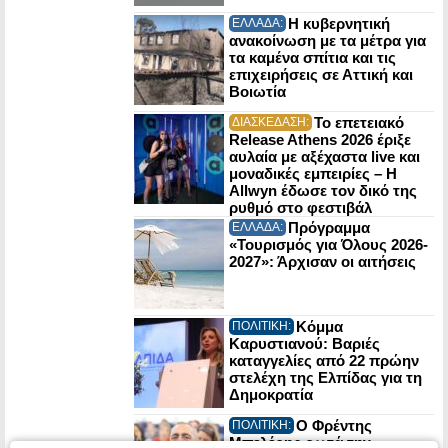
Η κυβερνητική
ΕΛΛΑΔΑ:
ανακοίνωση με τα μέτρα για
τα καμένα σπίτια και τις
επιχειρήσεις σε Αττική και
Βοιωτία
Το επετειακό
ΔΙΑΣΚΕΔΑΣΗ:
Release Athens 2026 έριξε
αυλαία με αξέχαστα live και
μοναδικές εμπειρίες – Η
Allwyn έδωσε τον δικό της
ρυθμό στο φεστιβάλ
Πρόγραμμα
ΕΛΛΑΔΑ:
«Τουρισμός για Όλους 2026-
2027»: Άρχισαν οι αιτήσεις
Κόμμα
ΠΟΛΙΤΙΚΗ:
Καρυστιανού: Βαριές
καταγγελίες από 22 πρώην
στελέχη της Ελπίδας για τη
Δημοκρατία
Ο Φρέντης
ΠΟΛΙΤΙΚΗ:
Μπελέρης ρωτά την