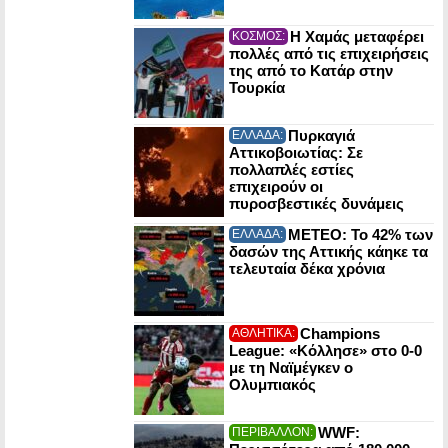
Η Χαμάς μεταφέρει
ΚΟΣΜΟΣ:
πολλές από τις επιχειρήσεις
της από το Κατάρ στην
Τουρκία
Πυρκαγιά
ΕΛΛΑΔΑ:
Αττικοβοιωτίας: Σε
πολλαπλές εστίες
επιχειρούν οι
πυροσβεστικές δυνάμεις
ΜΕΤΕΟ: Το 42% των
ΕΛΛΑΔΑ:
δασών της Αττικής κάηκε τα
τελευταία δέκα χρόνια
Champions
ΑΘΛΗΤΙΚΑ:
League: «Κόλλησε» στο 0-0
με τη Ναϊμέγκεν ο
Ολυμπιακός
WWF:
ΠΕΡΙΒΑΛΛΟΝ: